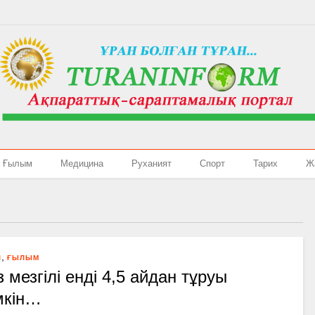
Ғылым
Медицина
Руханият
Спорт
Тарих
Ж
,
Л
ҒЫЛЫМ
 мезгілі енді 4,5 айдан тұруы
мкін…