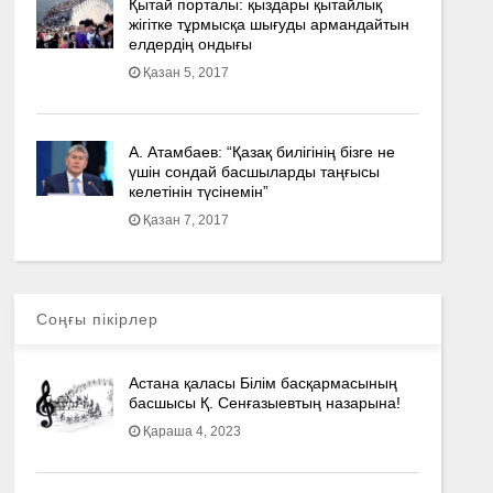
Қытай порталы: қыздары қытайлық
жігітке тұрмысқа шығуды армандайтын
елдердің ондығы
Қазан 5, 2017
А. Атамбаев: “Қазақ билігінің бізге не
үшін сондай басшыларды таңғысы
келетінін түсінемін”
Қазан 7, 2017
Соңғы пікірлер
Астана қаласы Білім басқармасының
басшысы Қ. Сенғазыевтың назарына!
Қараша 4, 2023