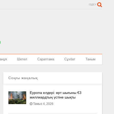
ІЗДЕУ
анұя
Шетел
Сараптама
Сұхбат
Таным
Соңғы жаңалық
Еуропа елдері: өрт шығыны €3
миллиардтың үстіне шықты
Тамыз 4, 2026