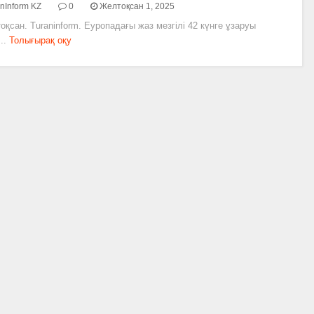
nInform KZ
0
Желтоқсан 1, 2025
оқсан. Turaninform. Еуропадағы жаз мезгілі 42 күнге ұзаруы
..
Толығырақ оқу