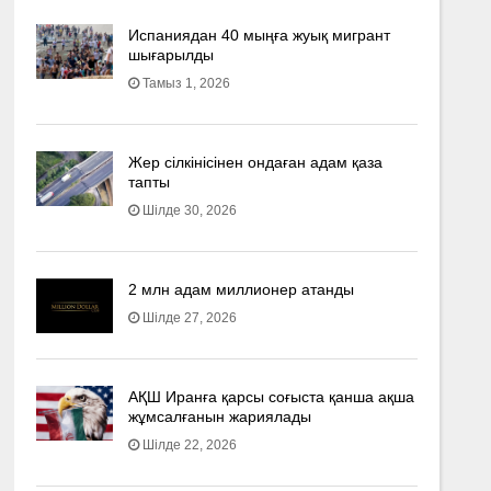
Испаниядан 40 мыңға жуық мигрант
шығарылды
Тамыз 1, 2026
Жер сілкінісінен ондаған адам қаза
тапты
Шілде 30, 2026
2 млн адам миллионер атанды
Шілде 27, 2026
АҚШ Иранға қарсы соғыста қанша ақша
жұмсалғанын жариялады
Шілде 22, 2026