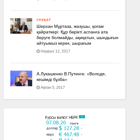
СҰХБАТ
Шерхан Мұртаза, жазушы, қоғам
қайраткері: Құр бөрікті аспанға ата
беруге болмайды, ақиқатын, шындығын
айтуымыз керек, шырағым
Наурыз 12, 2017
А.Лукашенко В.Путинге: «Володя,
кешімді бұзба»
Ақпан 5, 2017