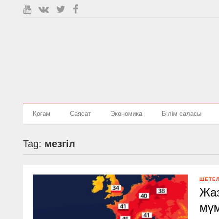
Қоғам
Саясат
Экономика
Білім саласы
Tag:
мезгіл
ШЕТЕ
Жаз
мү