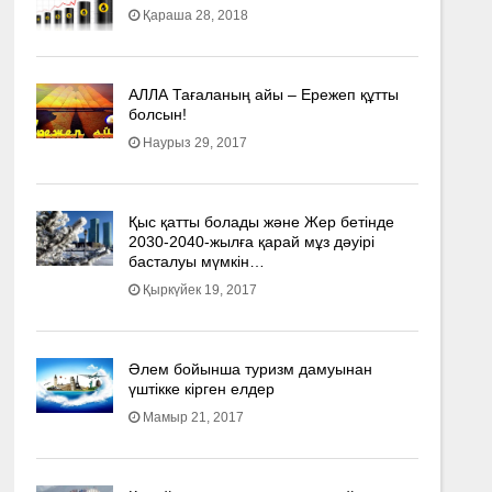
Қараша 28, 2018
АЛЛА Тағаланың айы – Ережеп құтты
болсын!
Наурыз 29, 2017
Қыс қатты болады және Жер бетінде
2030-2040­-жылға қарай мұз дәуірі
басталуы мүмкін…
Қыркүйек 19, 2017
Әлем бойынша туризм дамуынан
үштікке кірген елдер
Мамыр 21, 2017