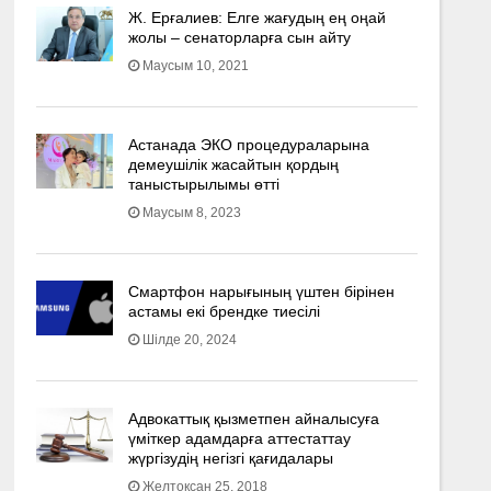
Ж. Ерғалиев: Елге жағудың ең оңай
жолы – сенаторларға сын айту
Маусым 10, 2021
Астанада ЭКО процедураларына
демеушілік жасайтын қордың
таныстырылымы өтті
Маусым 8, 2023
Смартфон нарығының үштен бірінен
астамы екі брендке тиесілі
Шілде 20, 2024
Адвокаттық қызметпен айналысуға
үмiткер адамдарға аттестаттау
жүргізудің негізгі қағидалары
Желтоқсан 25, 2018