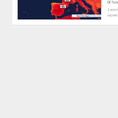
Tura
1-желт
ықтим.