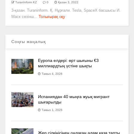
TuranInform KZ
0
Қазан 3, 2022
3-қазан. Turaninform. Қ. Нұрғали. Tesla, SpaceX басшысы И.
Маск сөзінш...
Толығырақ оқу
Соңғы жаңалық
Еуропа елдері: өрт шығыны €3
миллиардтың үстіне шықты
Тамыз 4, 2026
Испаниядан 40 мыңға жуық мигрант
шығарылды
Тамыз 1, 2026
Жер сілкінісінен ондаған адам қаза тапты