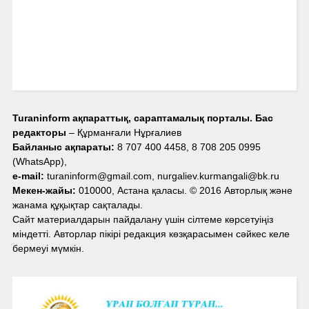
Turaninform ақпараттық, сараптамалық порталы. Бас
редакторы
– Құрманғали Нұрғалиев
Байланыс ақпараты:
8 707 400 4458, 8 708 205 0995
(WhatsApp),
e-mail:
turaninform@gmail.com, nurgaliev.kurmangali@bk.ru
Мекен-жайы:
010000, Астана қаласы. © 2016 Авторлық және
жанама құқықтар сақталады.
Сайт материалдарын пайдалану үшін сілтеме көрсетуіңіз
міндетті. Авторлар пікірі редакция көзқарасымен сәйкес келе
бермеуі мүмкін.