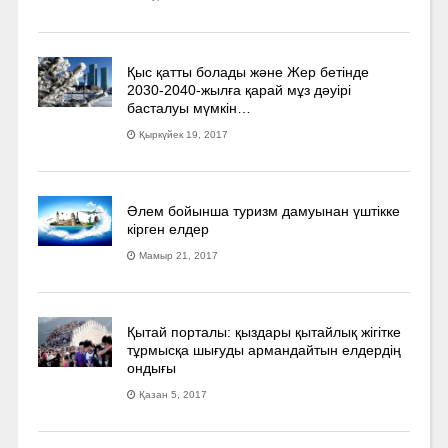
Қыс қатты болады және Жер бетінде
2030-2040­-жылға қарай мұз дәуірі
басталуы мүмкін…
Қыркүйек 19, 2017
Әлем бойынша туризм дамуынан үштікке
кірген елдер
Мамыр 21, 2017
Қытай порталы: қыздары қытайлық жігітке
тұрмысқа шығуды армандайтын елдердің
ондығы
Қазан 5, 2017