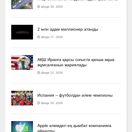
Шілде 30, 2026
2 млн адам миллионер атанды
Шілде 27, 2026
АҚШ Иранға қарсы соғыста қанша ақша
жұмсалғанын жариялады
Шілде 22, 2026
Испания – футболдан әлем чемпионы
Шілде 20, 2026
Apple әлемдегі ең қымбат компанияға
айналды