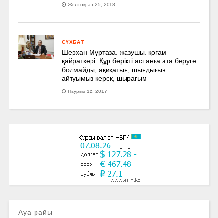
Желтоқсан 25, 2018
СҰХБАТ
Шерхан Мұртаза, жазушы, қоғам
қайраткері: Құр бөрікті аспанға ата беруге
болмайды, ақиқатын, шындығын
айтуымыз керек, шырағым
Наурыз 12, 2017
Ауа райы