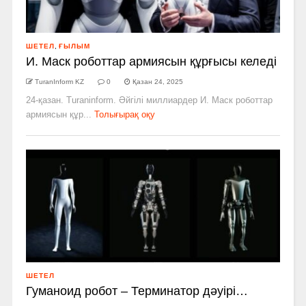
ШЕТЕЛ
,
ҒЫЛЫМ
И. Маск роботтар армиясын құрғысы келеді
TuranInform KZ
0
Қазан 24, 2025
24-қазан. Turaninform. Әйгілі миллиардер И. Маск роботтар
армиясын құр...
Толығырақ оқу
ШЕТЕЛ
Гуманоид робот – Терминатор дәуірі…