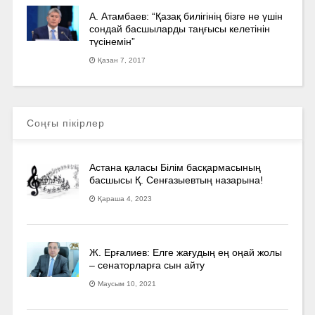
А. Атамбаев: “Қазақ билігінің бізге не үшін
сондай басшыларды таңғысы келетінін
түсінемін”
Қазан 7, 2017
Соңғы пікірлер
Астана қаласы Білім басқармасының
басшысы Қ. Сенғазыевтың назарына!
Қараша 4, 2023
Ж. Ерғалиев: Елге жағудың ең оңай жолы
– сенаторларға сын айту
Маусым 10, 2021