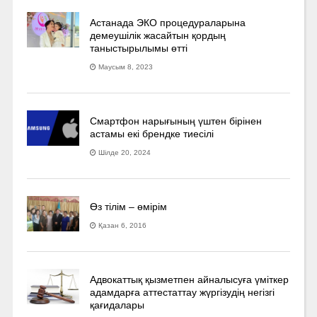
Астанада ЭКО процедураларына
демеушілік жасайтын қордың
таныстырылымы өтті
Маусым 8, 2023
Смартфон нарығының үштен бірінен
астамы екі брендке тиесілі
Шілде 20, 2024
Өз тілім – өмірім
Қазан 6, 2016
Адвокаттық қызметпен айналысуға үмiткер
адамдарға аттестаттау жүргізудің негізгі
қағидалары