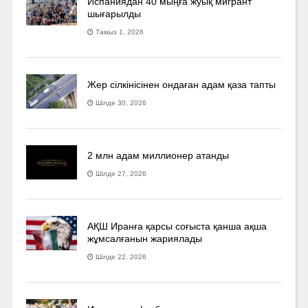
Испаниядан 40 мыңға жуық мигрант
шығарылды
Тамыз 1, 2026
Жер сілкінісінен ондаған адам қаза тапты
Шілде 30, 2026
2 млн адам миллионер атанды
Шілде 27, 2026
АҚШ Иранға қарсы соғыста қанша ақша
жұмсалғанын жариялады
Шілде 22, 2026