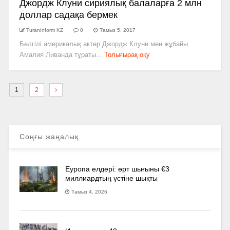
Джордж Клуни сириялық балаларға 2 млн
доллар садақа бермек
TuranInform KZ
0
Тамыз 5, 2017
Белгілі америкалық актер Джордж Клуни мен жұбайы
Амалия Ливанда тұраты...
Толығырақ оқу
1
2
Соңғы жаңалық
Еуропа елдері: өрт шығыны €3
миллиардтың үстіне шықты
Тамыз 4, 2026