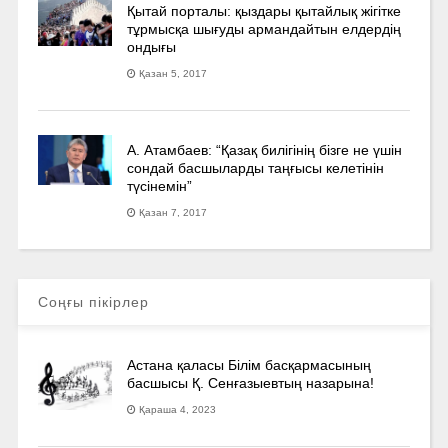
Қытай порталы: қыздары қытайлық жігітке
тұрмысқа шығуды армандайтын елдердің
ондығы
Қазан 5, 2017
А. Атамбаев: “Қазақ билігінің бізге не үшін
сондай басшыларды таңғысы келетінін
түсінемін”
Қазан 7, 2017
Соңғы пікірлер
Астана қаласы Білім басқармасының
басшысы Қ. Сенғазыевтың назарына!
Қараша 4, 2023