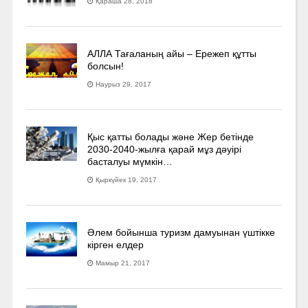
Қараша 28, 2018
АЛЛА Тағаланың айы – Ережеп құтты
болсын!
Наурыз 29, 2017
Қыс қатты болады және Жер бетінде
2030-2040­-жылға қарай мұз дәуірі
басталуы мүмкін…
Қыркүйек 19, 2017
Әлем бойынша туризм дамуынан үштікке
кірген елдер
Мамыр 21, 2017