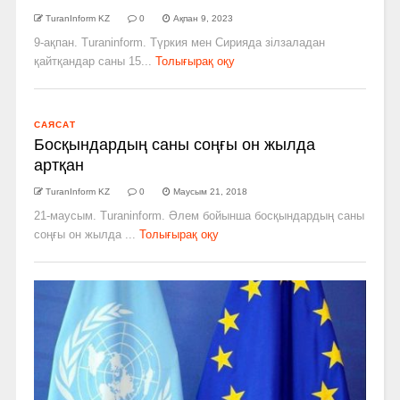
TuranInform KZ
0
Ақпан 9, 2023
9-ақпан. Turaninform. Түркия мен Сирияда зілзаладан
қайтқандар саны 15...
Толығырақ оқу
САЯСАТ
Босқындардың саны соңғы он жылда
артқан
TuranInform KZ
0
Маусым 21, 2018
21-маусым. Turaninform. Әлем бойынша босқындардың саны
соңғы он жылда ...
Толығырақ оқу