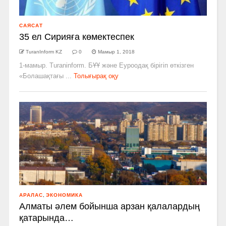
САЯСАТ
35 ел Сирияға көмектеспек
TuranInform KZ
0
Мамыр 1, 2018
1-мамыр. Turaninform. БҰҰ және Еуроодақ бірігіп өткізген
«Болашақтағы ...
Толығырақ оқу
АРАЛАС
,
ЭКОНОМИКА
Алматы әлем бойынша арзан қалалардың
қатарында…