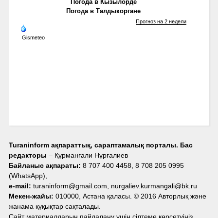
Погода в Кызылорде
Погода в Талдыкоргане
Прогноз на 2 недели
Gismeteo
Turaninform ақпараттық, сараптамалық порталы. Бас
редакторы
– Құрманғали Нұрғалиев
Байланыс ақпараты:
8 707 400 4458, 8 708 205 0995
(WhatsApp),
e-mail:
turaninform@gmail.com, nurgaliev.kurmangali@bk.ru
Мекен-жайы:
010000, Астана қаласы. © 2016 Авторлық және
жанама құқықтар сақталады.
Сайт материалдарын пайдалану үшін сілтеме көрсетуіңіз