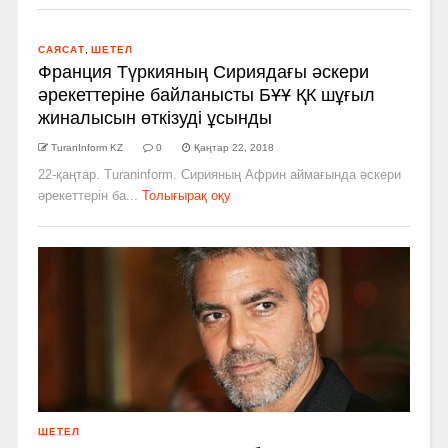
САЯСАТ
,
ШЕТЕЛ
Франция Түркияның Сириядағы әскери
әрекеттеріне байланысты БҰҰ ҚК шұғыл
жиналысын өткізуді ұсынды
TuranInform KZ
0
Қаңтар 22, 2018
22-қаңтар. Turaninform. Сирияның Африн аймағында әскери
әрекеттерін ба...
Толығырақ оқу
ШЕТЕЛ