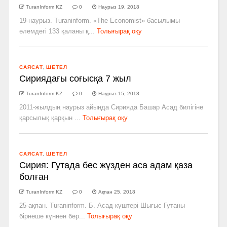
TuranInform KZ
0
Наурыз 19, 2018
19-наурыз. Turaninform. «The Economist» басылымы
әлемдегі 133 қаланы қ...
Толығырақ оқу
САЯСАТ
,
ШЕТЕЛ
Сириядағы соғысқа 7 жыл
TuranInform KZ
0
Наурыз 15, 2018
2011-жылдың наурыз айында Сирияда Башар Асад билігіне
қарсылық қарқын ...
Толығырақ оқу
САЯСАТ
,
ШЕТЕЛ
Сирия: Гутада бес жүзден аса адам қаза
болған
TuranInform KZ
0
Ақпан 25, 2018
25-ақпан. Turaninform. Б. Асад күштері Шығыс Гутаны
бірнеше күннен бер...
Толығырақ оқу