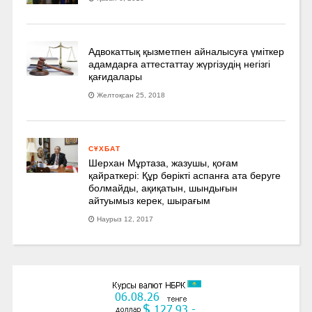
Адвокаттық қызметпен айналысуға үмiткер
адамдарға аттестаттау жүргізудің негізгі
қағидалары
Желтоқсан 25, 2018
СҰХБАТ
Шерхан Мұртаза, жазушы, қоғам
қайраткері: Құр бөрікті аспанға ата беруге
болмайды, ақиқатын, шындығын
айтуымыз керек, шырағым
Наурыз 12, 2017