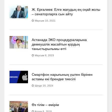
Ж. Ерғалиев: Елге жағудың ең оңай жолы
– сенаторларға сын айту
Маусым 10, 2021
Астанада ЭКО процедураларына
демеушілік жасайтын қордың
таныстырылымы өтті
Маусым 8, 2023
Смартфон нарығының үштен бірінен
астамы екі брендке тиесілі
Шілде 20, 2024
Өз тілім – өмірім
Қазан 6, 2016