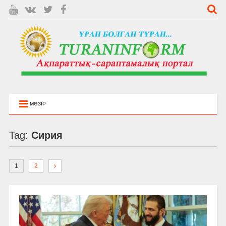
МӘЗІР
Tag:
Сирия
1
2