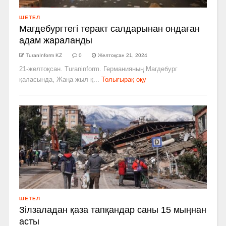
ШЕТЕЛ
Магдебургтегі теракт салдарынан ондаған
адам жараланды
TuranInform KZ
0
Желтоқсан 21, 2024
21-желтоқсан. Turaninform. Германияның Магдебург
қаласында, Жаңа жыл қ...
Толығырақ оқу
ШЕТЕЛ
Зілзаладан қаза тапқандар саны 15 мыңнан
асты