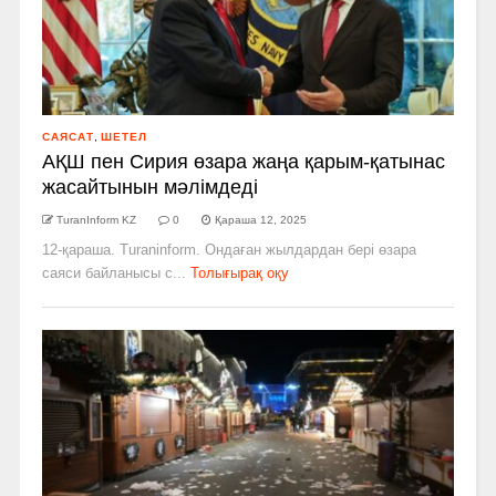
САЯСАТ
,
ШЕТЕЛ
АҚШ пен Сирия өзара жаңа қарым-қатынас
жасайтынын мәлімдеді
TuranInform KZ
0
Қараша 12, 2025
12-қараша. Turaninform. Ондаған жылдардан бері өзара
саяси байланысы с...
Толығырақ оқу