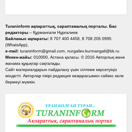
Turaninform ақпараттық, сараптамалық порталы. Бас
редакторы
– Құрманғали Нұрғалиев
Байланыс ақпараты:
8 707 400 4458, 8 708 205 0995
(WhatsApp),
e-mail:
turaninform@gmail.com, nurgaliev.kurmangali@bk.ru
Мекен-жайы:
010000, Астана қаласы. © 2016 Авторлық және
жанама құқықтар сақталады.
Сайт материалдарын пайдалану үшін сілтеме көрсетуіңіз
міндетті. Авторлар пікірі редакция көзқарасымен сәйкес келе
бермеуі мүмкін.