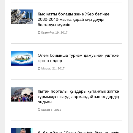
Қыс қатты болады және Жер бетінде
2030-2040­-жылға қарай мұз дәуірі
басталуы мүмкін…
Қыркүйек 19, 2017
Әлем бойынша туризм дамуынан үштікке
кірген елдер
Мамыр 21, 2017
Қытай порталы: қыздары қытайлық жігітке
тұрмысқа шығуды армандайтын елдердің
ондығы
Қазан 5, 2017
А. Атамбаев: “Қазақ билігінің бізге не үшін