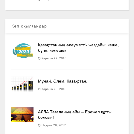
Көп оқылғандар
Қазақстанның әлеуметтік жағдайы: кеше,
бүгін, келешек
Қараша 27, 2016
Мұнай. Әлем. Қазақстан.
Қараша 28, 2018
АЛЛА Тағаланың айы – Ережеп құтты
болсын!
Наурыз 29, 2017