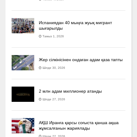
Испаниядан 40 мыңға жуық мигрант
шығарылды
Тамыз 1, 2026
Жер сілкінісінен ондаған адам қаза тапты
Шілде 30, 2026
2 млн адам миллионер атанды
Шілде 27, 2026
АҚШ Иранға қарсы соғыста қанша ақша
жұмсалғанын жариялады
Шілде 22, 2026