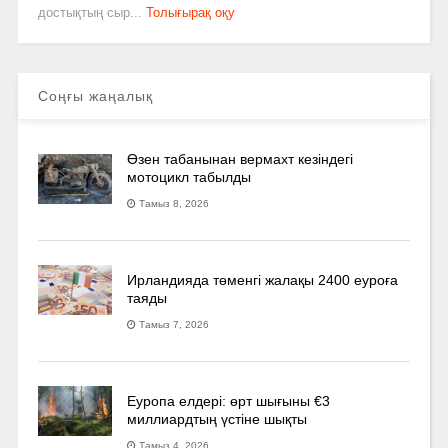
достықтың сыр...
Толығырақ оқу
Соңғы жаңалық
Өзен табанынан вермахт кезіндегі
мотоцикл табылды
Тамыз 8, 2026
Ирландияда төменгі жалақы 2400 еуроға
таяды
Тамыз 7, 2026
Еуропа елдері: өрт шығыны €3
миллиардтың үстіне шықты
Тамыз 4, 2026