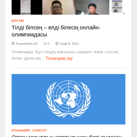
ҚОҒАМ
Тілді білсең – елді білесің онлайн-
олимпиадасы
TuranInform KZ
0
Сәуір 8, 2021
Олимпиада. Бұл сөздің мағынасы «ақиқат» және «түсінік,
білім» деген ма...
Толығырақ оқу
РУХАНИЯТ
,
САЯСАТ