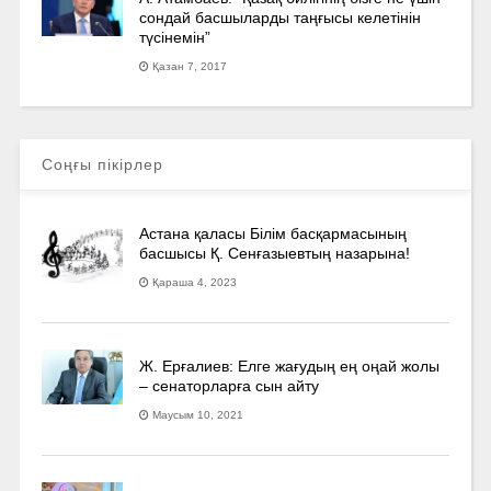
сондай басшыларды таңғысы келетінін
түсінемін”
Қазан 7, 2017
Соңғы пікірлер
Астана қаласы Білім басқармасының
басшысы Қ. Сенғазыевтың назарына!
Қараша 4, 2023
Ж. Ерғалиев: Елге жағудың ең оңай жолы
– сенаторларға сын айту
Маусым 10, 2021