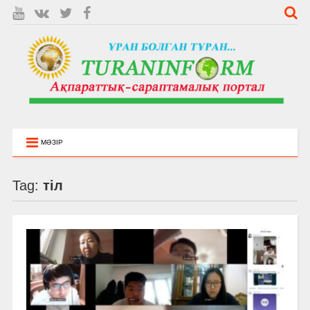
МӘЗІР
Tag:
тіл