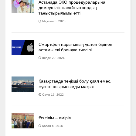
Астанада ЭКО процедураларына
демеушілік жасайтын қордың
таныстырылымы өтті
Маусым 8, 2023
Смартфон нарығының үштен бірінен
астамы екі брендке тиесілі
Шілде 20, 2024
Қазақстанда теңізші болу қиял емес,
жүзеге асырылымды мақсат
Сәуір 16, 2022
Өз тілім – өмірім
Қазан 6, 2016