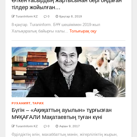
Өткен ғасырдың жартысынан бері ондаған
тілдер жойылған…
TuranInform KZ
0
Қаңтар 8, 2019
8-қаңтар. Turaninform. БҰҰ шешімімен 2019-жыл
Халықаралық байырғы халы...
Толығырақ оқу
РУХАНИЯТ
,
ТАРИХ
Бүгін – «Ақиқаттың ауылын» тұрғызған
МҰҚАҒАЛИ Мақатаевтың туған күні
TuranInform KZ
0
Ақпан 9, 2017
Әділдіктің әлін, махаббаттың мәнін, жігерліліктің жырын,