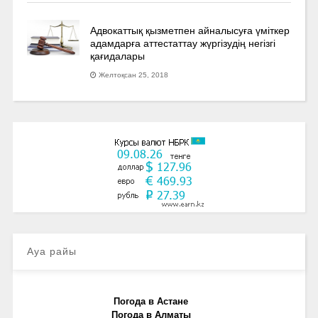
Адвокаттық қызметпен айналысуға үмiткер
адамдарға аттестаттау жүргізудің негізгі
қағидалары
Желтоқсан 25, 2018
Ауа райы
Погода в Астане
Погода в Алматы