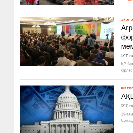
ЭКОН
Агр
фор
ме
Tura
ҚР Ау
бірлесі
ШЕТЕ
АҚШ
Tura
19-там
Солард