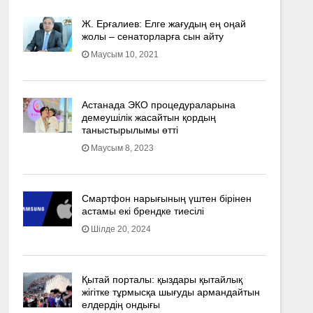
Ж. Ерғалиев: Елге жағудың ең оңай
жолы – сенаторларға сын айту
Маусым 10, 2021
Астанада ЭКО процедураларына
демеушілік жасайтын қордың
таныстырылымы өтті
Маусым 8, 2023
Смартфон нарығының үштен бірінен
астамы екі брендке тиесілі
Шілде 20, 2024
Қытай порталы: қыздары қытайлық
жігітке тұрмысқа шығуды армандайтын
елдердің ондығы