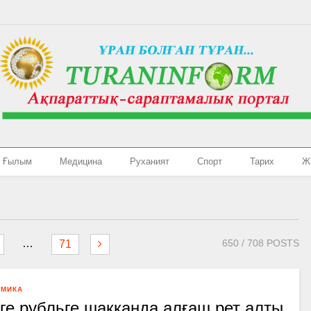
Ғылым
Медицина
Руханият
Спорт
Тарих
Ж
…
650
/ 708 POSTS
71
ОМИКА
ге рубльге шаққанда алғаш рет алты