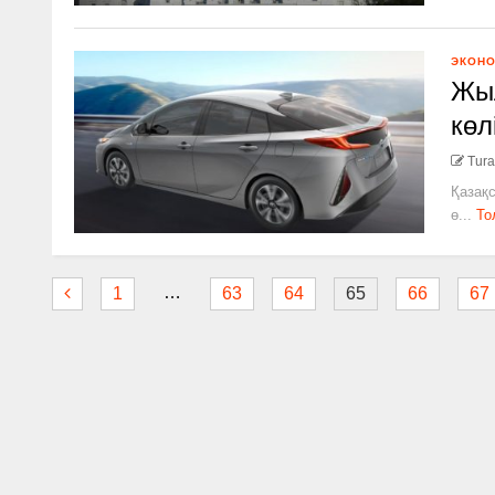
ЭКОН
Жыл
көл
Tura
Қазақс
ө...
То
…
1
63
64
65
66
67