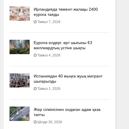
Ирландияда төменгі жалақы 2400
еуроға таяды
Тамыз 7, 2026
Еуропа елдері: өрт шығыны €3
миллиардтың үстіне шықты
Тамыз 4, 2026
Испаниядан 40 мыңға жуық мигрант
шығарылды
Тамыз 1, 2026
Жер сілкінісінен ондаған адам қаза
тапты
Шілде 30, 2026