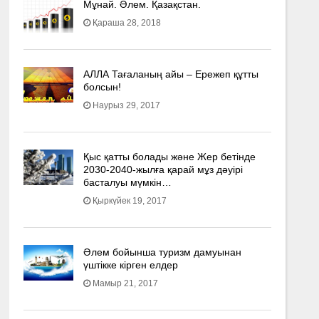
Мұнай. Әлем. Қазақстан.
Қараша 28, 2018
АЛЛА Тағаланың айы – Ережеп құтты
болсын!
Наурыз 29, 2017
Қыс қатты болады және Жер бетінде
2030-2040­-жылға қарай мұз дәуірі
басталуы мүмкін…
Қыркүйек 19, 2017
Әлем бойынша туризм дамуынан
үштікке кірген елдер
Мамыр 21, 2017