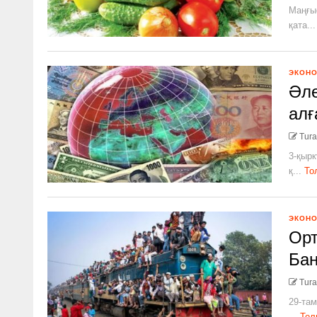
Маңғыс
қата...
ЭКОН
Әле
алғ
Tura
3-қырк
қ...
То
ЭКОН
Орт
Бан
Tura
29-там
...
Тол