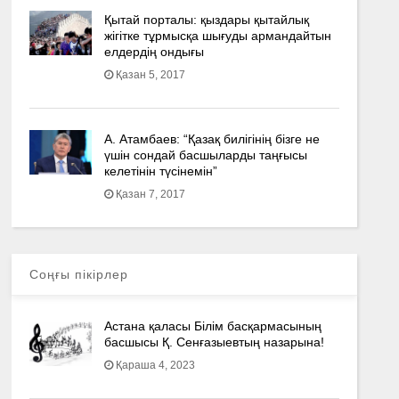
Қытай порталы: қыздары қытайлық
жігітке тұрмысқа шығуды армандайтын
елдердің ондығы
Қазан 5, 2017
А. Атамбаев: “Қазақ билігінің бізге не
үшін сондай басшыларды таңғысы
келетінін түсінемін”
Қазан 7, 2017
Соңғы пікірлер
Астана қаласы Білім басқармасының
басшысы Қ. Сенғазыевтың назарына!
Қараша 4, 2023