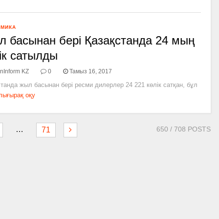
ОМИКА
 басынан бері Қазақстанда 24 мың
ік сатылды
nInform KZ
0
Тамыз 16, 2017
танда жыл басынан бері ресми дилерлер 24 221 көлік сатқан, бұл
лығырақ оқу
…
650
/ 708 POSTS
71