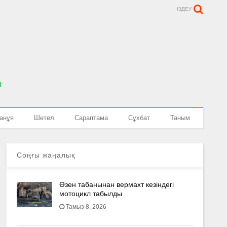
ІЗДЕУ
анұя
Шетел
Сараптама
Сұхбат
Таным
Соңғы жаңалық
Өзен табанынан вермахт кезіндегі
мотоцикл табылды
Тамыз 8, 2026