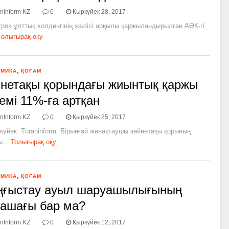
nInform KZ
0
Қыркүйек 28, 2017
ро» ұлттық холдингінің желісі арқылы қаржыландырылған АӨК-гі
Толығырақ оқу
,
ОМИКА
ҚОҒАМ
нетақы қорындағы жиынтық қаржы
емі 11%-­ға артқан
nInform KZ
0
Қыркүйек 25, 2017
күйек. Turaninform. Бірыңғай жинақтаушы зейнетақы қорының
...
Толығырақ оқу
,
ОМИКА
ҚОҒАМ
ңғыстау ауыл шаруашылығының
ашағы бар ма?
nInform KZ
0
Қыркүйек 12, 2017