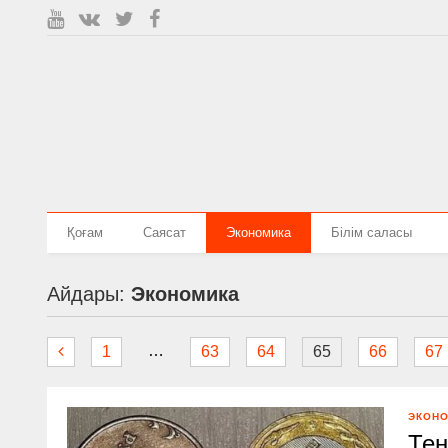
Қоғам
Саясат
Экономика
Білім саласы
Айдары:
Экономика
…
1
63
64
65
66
67
ЭКОН
Тең