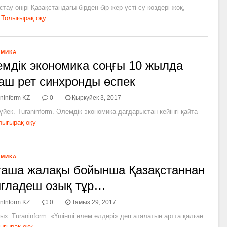
тау өңірі Қазақстандағы бірден бір жер үсті су көздері жоқ,
Толығырақ оқу
ОМИКА
мдік экономика соңғы 10 жылда
аш рет синхронды өспек
nInform KZ
0
Қыркүйек 3, 2017
үйек. Turaninform. Әлемдік экономика дағдарыстан кейінгі қайта
лығырақ оқу
ОМИКА
аша жалақы бойынша Қазақстаннан
гладеш озық тұр…
nInform KZ
0
Тамыз 29, 2017
ыз. Turaninform. «Үшінші әлем елдері» деп аталатын артта қалған
ығырақ оқу