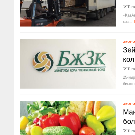
Tura
«ҚазАг
кез...
ЭКОН
Зей
көл
Tura
25-қыр
биылғы
ЭКОН
Ма
бол
Tura