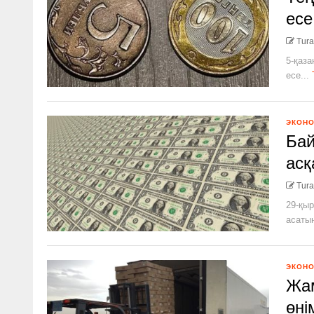
есе
Tura
5-қаза
есе...
ЭКОН
Ба
асқ
Tura
29-қы
асатын
ЭКОН
Жа
өні