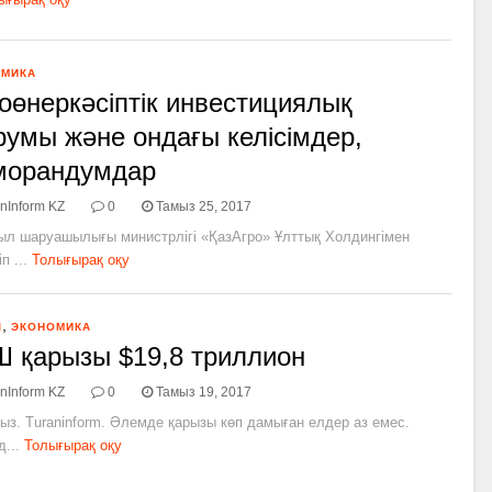
ОМИКА
оөнеркәсіптік инвестициялық
умы және ондағы келісімдер,
морандумдар
nInform KZ
0
Тамыз 25, 2017
ыл шаруашылығы министрлігі «ҚазАгро» Ұлттық Холдингімен
п ...
Толығырақ оқу
,
Л
ЭКОНОМИКА
 қарызы $19,8 триллион
nInform KZ
0
Тамыз 19, 2017
ыз. Turaninform. Әлемде қарызы көп дамыған елдер аз емес.
...
Толығырақ оқу