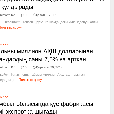
 құлдырады
nInform KZ
0
Қазан 5, 2017
н. Turaninform. Теңгенің рубльге шаққандағы құнсыздануы алты
Толығырақ оқу
ОМИКА
йлығы миллион АҚШ долларынан
андардың саны 7,5%­-ға артқан
nInform KZ
0
Қыркүйек 29, 2017
ркүйек. Turaninform. Табысы миллион АҚШ долларынан
дардың с...
Толығырақ оқу
ОМИКА
мбыл облысында құс фабрикасы
мі экспортқа шығады