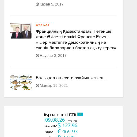
Қазан 5, 2017
СҰХБАТ
Францияның Қазақстандағы Төтенше
және Өкілетті елшісі Франсис Етьен:
«…әр мектепте демократияның не
екенін балалардан бастап оқыту керек»
Наурыз 3, 2017
Балықтар он есеге азайып кеткен…
Мамыр 19, 2021