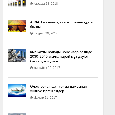
Қараша 28, 2018
АЛЛА Тағаланың айы – Ережеп құтты
болсын!
Наурыз 29, 2017
Қыс қатты болады және Жер бетінде
2030-2040­-жылға қарай мұз дәуірі
басталуы мүмкін…
Қыркүйек 19, 2017
Әлем бойынша туризм дамуынан
үштікке кірген елдер
Мамыр 21, 2017