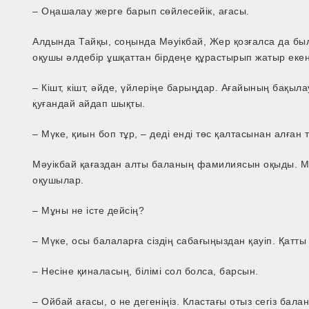
– Оңашалау жерге барып сөйлесейік, ағасы.
Алдында Тайқы, соңында Мәуікбай, Жер қозғалса да былқ
оқушы әлдебір ұшқаттан бірдеңе құрастырып жатыр екен
– Кішт, кішт, әйде, үйлеріңе барыңдар. Ағайының бақыла
қуғандай айдап шықты.
– Мүке, қиын боп тұр, – деді енді төс қалтасынан алған
Мәуікбай қағаздан алты баланың фамилиясын оқыды. Миы
оқушылар.
– Мұны не істе дейсің?
– Мүке, осы балаларға сіздің сабағыңыздан қауіп. Қатты қ
– Несіне қиналасың, білімі сол болса, барсын.
– Ойбай ағасы, о не дегеніңіз. Кластағы отыз сегіз бала