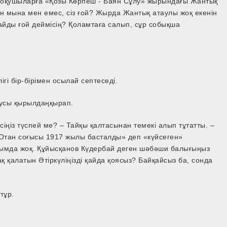
үні оқушыларға «Қозы Көрпеш -­ Баян Сұлу» жырындағы Жантық
ен мына мен емес, сіз ғой? Жырда Жантық атаулы жоқ екенін
пайды ғой деймісің? Қоламтаға салып, сұр собықша
гі бір-­бірімен осылай септеседі.
аусы қырылдаңқырап.
сіңіз түспей ме? – Тайқы қалтасынан темекі алып тұтатты. –
лы Отан соғысы 1917 жылы басталды» деп «күйсеген»
ымда жоқ. Құйысқанов Күдербай деген шәбәши балығыңыз
ақ қалатын Әтіркүліңізді қайда қоясыз? Байқайсыз ба, сонда
тұр.