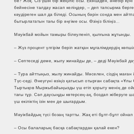
бе? Жоқ. Сіз үшін бір жеңіліс осы. Екіншіден, әнебір к
бейнесіне талдау жасап келіңдер, – деп тапсырма берг
кәудіреген шал да біледі. Осының бәрін сонда мен айт
бытырлататын тағы бір әңгіме осы. Өзіңіз біліңіз…
Мәуікбай мойын тамыры білеуленіп, қылғына жұтынды.
– Жүз процент үлгірім беріп жатқан мұғалімдердің көпшілі
– Септеседі деме, жылу жинайды де, – деді Мәуікбай д
– Тура айттыңыз, жылу жинайды. Мәселен, сіздің маған і
Түс­-се­ді. Әнеугүні өзіңіз қатысып отырған сабақта «Ұ
Тыртықов Мыржыбайыңызды үш етіп қорыту менің де ой
тағы тұр. Сәл даусыңды көтерсең­-ақ, боздап жіберуге ш
үш екіліктің ізін мен де шығардым.
Мәуікбайдың түсі бозаң тартты. Жақ еті бұлт-­бұлт ойнап 
– Осы балаларың басқа сабақтардан қалай екен?