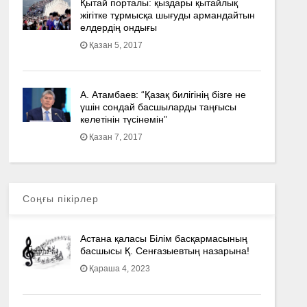
Қытай порталы: қыздары қытайлық
жігітке тұрмысқа шығуды армандайтын
елдердің ондығы
Қазан 5, 2017
А. Атамбаев: “Қазақ билігінің бізге не
үшін сондай басшыларды таңғысы
келетінін түсінемін”
Қазан 7, 2017
Соңғы пікірлер
Астана қаласы Білім басқармасының
басшысы Қ. Сенғазыевтың назарына!
Қараша 4, 2023