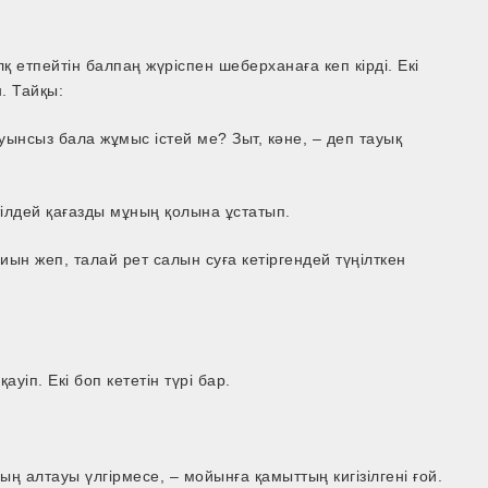
 етпейтін балпаң жүріспен шеберханаға кеп кірді. Екі
. Тайқы:
уынсыз бала жұмыс істей ме? Зыт, кәне, – деп тауық
 тілдей қағазды мұның қолына ұстатып.
н жеп, талай рет салын суға кетіргендей түңілткен
ауіп. Екі боп кететін түрі бар.
ның алтауы үлгірмесе, – мойынға қамыттың кигізілгені ғой.