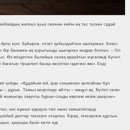
кібайдың жалғыз ауыз сөзінен кейін-ақ тас түскен судай
 Арғы күні, бұйырса, отчет қабылдайтын шығармыз. Класс
н бір бағамен­-ақ қорытынды шығарған кездер болған. – Ол
с. Өз міндетіне былайша салақ қарайтын мұғалімді бүгінгі
бағатын тіршілікті басқа кәсіптен іздегені жөн. Енді
тап қойды. «Құдайым-­ай, қыр соңымнан қалсайшы бұл.
– дұрыс. Тамыз кеңесінде айтты – мақұл-­ақ. Бүгінгі сөзін
дай жымысқы завучты бұрын­-соңды көрсем көзім шықсын».
ап, көз жұмып қарауға тиіс емес кемшіліктерді
ікбай дәптер тексеріп отырған. Бірақ, тексергені құрсын,
шып, қаңғыра безіп кетіп еді.