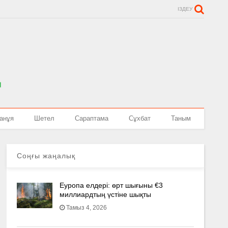
ІЗДЕУ
анұя
Шетел
Сараптама
Сұхбат
Таным
Соңғы жаңалық
Еуропа елдері: өрт шығыны €3
миллиардтың үстіне шықты
Тамыз 4, 2026