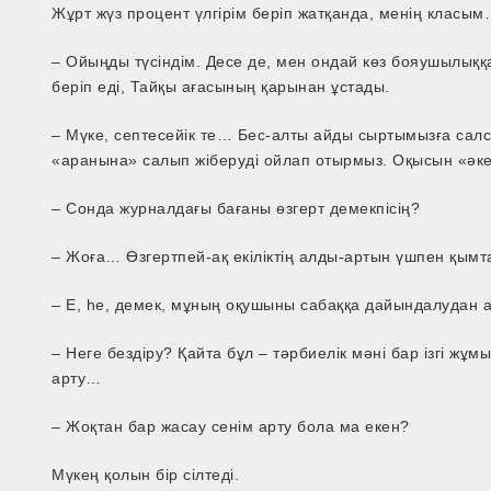
Жұрт жүз процент үлгірім беріп жатқанда, менің класы
– Ойыңды түсіндім. Десе де, мен ондай көз бояушылыққ
беріп еді, Тайқы ағасының қарынан ұстады.
– Мүке, септесейік те… Бес-алты айды сыртымызға салс
«аранына» салып жіберуді ойлап отырмыз. Оқысын «әке
– Сонда журналдағы бағаны өзгерт демекпісің?
– Жоға… Өзгертпей­-ақ екіліктің алды­-артын үшпен қымт
– Е, һе, демек, мұның оқушыны сабаққа дайындалудан ақ
– Неге бездіру? Қайта бұл – тәрбиелік мәні бар ізгі жұм
арту…
– Жоқтан бар жасау сенім арту бола ма екен?
Мүкең қолын бір сілтеді.