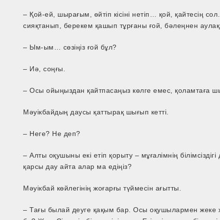
– Қой­-ей, шырағым, өйтіп кісіні нетіп… қой, қайтесің со
сияқтанып, берекем қашып тұрғаны ғой, бәлеңнен аулақ
– Ым-­ым… сөзіңіз ғой бұл?
– Иә, соңғы.
– Осы ойыңыздан қайтпасаңыз көлге емес, қоламтаға 
Мәуікбайдың даусы қаттырақ шығып кетті.
– Неге? Не деп?
– Алты оқушыны екі етіп қорыту – мұғалімнің білімсіздіг
қарсы дау айта алар ма едіңіз?
Мәуікбай көйлегінің жоғарғы түймесін ағытты.
– Тағы былай деуге қақым бар. Осы оқушылармен жеке ж