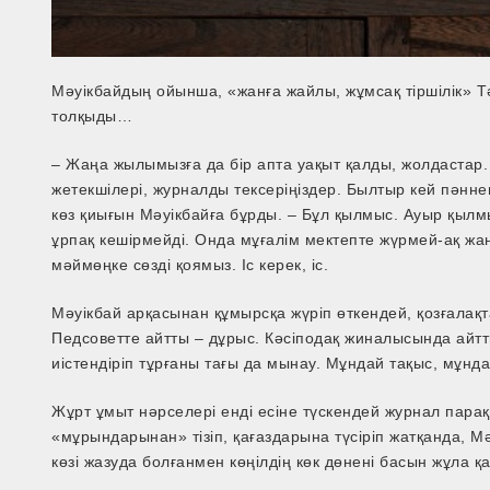
Мәуікбайдың ойынша, «жанға жайлы, жұмсақ тіршілік» Тә
толқыды…
– Жаңа жылымызға да бір апта уақыт қалды, жолдастар.
жетекшілері, журналды тексеріңіздер. Былтыр кей пәнне
көз қиығын Мәуікбайға бұрды. – Бұл қылмыс. Ауыр қылмы
ұрпақ кешірмейді. Онда мұғалім мектепте жүрмей­-ақ жан 
мәймөңке сөзді қоямыз. Іс керек, іс.
Мәуікбай арқасынан құмырсқа жүріп өткендей, қозғалақ
Педсоветте айтты – дұрыс. Кәсіподақ жиналысында айтты 
иістендіріп тұрғаны тағы да мынау. Мұндай тақыс, мұн
Жұрт ұмыт нәрселері енді есіне түскендей журнал парақт
«мұрындарынан» тізіп, қағаздарына түсіріп жатқанда, Мәу
көзі жазуда болғанмен көңілдің көк дөнені басын жұла қа