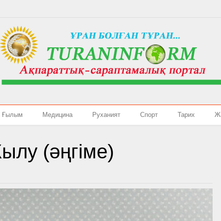
Ғылым
Медицина
Руханият
Спорт
Тарих
Ж
ылу (әңгіме)