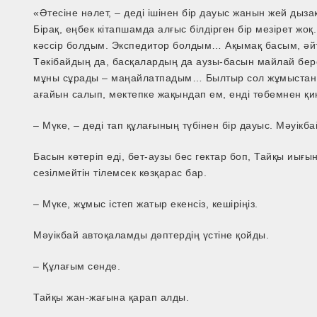
«Әтесіне нәлет, – деді ішінен бір дауыс жанын жей дыза
Бірақ, еңбек кітапшамда алғыс білдірген бір мезірет жоқ
кәссір болдым. Экспедитор болдым… Ақымақ басым, әйте
Тәкібайдың да, басқалардың да аузы­-басын майлай бер
мұны сұрады – маңайлатпадым… Былтыр сол жұмыстан бі
ағайын салып, мектепке жақындап ем, енді төбемнен қиқ
– Мүке, – деді тап құлағының түбінен бір дауыс. Мәуікбай 
Басын көтеріп еді, бет­-аузы бес гектар боп, Тайқы иығ
сезілмейтін тілемсек көзқарас бар.
– Мүке, жұмыс істеп жатыр екенсіз, кешіріңіз.
Мәуікбай автоқаламды дәптердің үстіне қойды.
– Құлағым сенде.
Тайқы жан-жағына қарап алды.