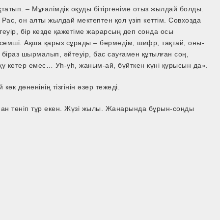
қтатып. – Мұғалімдік оқуды бітіргеніме отыз жылдай болды.
. Рас, он алты жылдай мектептен қол үзіп кеттім. Совхозда
уір, бір кезде қажетіме жарарсың деп сонда осы
семші. Ақша қарыз сұрады – бермедім, шифр, тақтай, оны­-
раз шырмалып, әйтеуір, бас сауғамен құтылған соң,
у кетер емес… Уһ­-уһ, жаным-­ай, бүйткен күні құрысын да».
көк дөненінің тізгінін әзер тежеді.
ынан төніп тұр екен. Жүзі жылы. Жанарында бұрын-­соңды