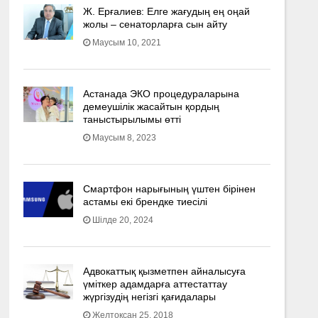
Ж. Ерғалиев: Елге жағудың ең оңай
жолы – сенаторларға сын айту
Маусым 10, 2021
Астанада ЭКО процедураларына
демеушілік жасайтын қордың
таныстырылымы өтті
Маусым 8, 2023
Смартфон нарығының үштен бірінен
астамы екі брендке тиесілі
Шілде 20, 2024
Адвокаттық қызметпен айналысуға
үмiткер адамдарға аттестаттау
жүргізудің негізгі қағидалары
Желтоқсан 25, 2018