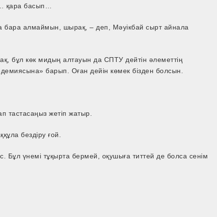
м… қара басып…
а бара алмаймын, шырақ, – деп, Мәуікбай сырт айнала
ақ, бұл көк мидың алтауын да СПТУ дейтін әлеметтің
демиясына» барып. Оған дейін көмек бізден болсын.
ап тастасаңыз жетіп жатыр.
құла бездіру ғой.
ыс. Бұл үнемі тұқырта бермей, оқушыға титтей де болса сенім