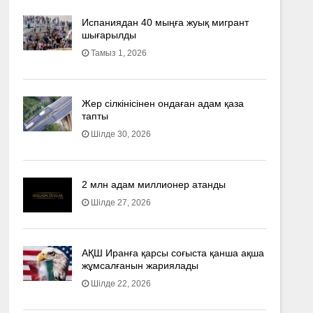
Испаниядан 40 мыңға жуық мигрант
шығарылды
Тамыз 1, 2026
Жер сілкінісінен ондаған адам қаза
тапты
Шілде 30, 2026
2 млн адам миллионер атанды
Шілде 27, 2026
АҚШ Иранға қарсы соғыста қанша ақша
жұмсалғанын жариялады
Шілде 22, 2026