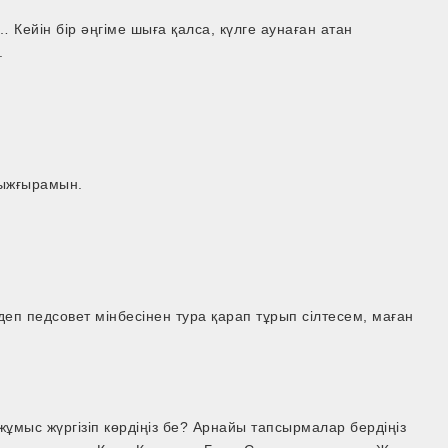
л… Кейін бір әңгіме шыға қалса, күлге аунаған атан
.
шыжғырамын.
і деп педсовет мінбесінен тура қарап тұрып сілтесем, маған
ұмыс жүргізіп көрдіңіз бе? Арнайы тапсырмалар бердіңіз