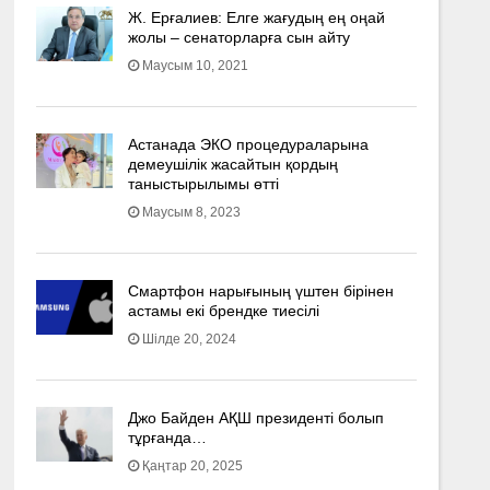
Ж. Ерғалиев: Елге жағудың ең оңай
жолы – сенаторларға сын айту
Маусым 10, 2021
Астанада ЭКО процедураларына
демеушілік жасайтын қордың
таныстырылымы өтті
Маусым 8, 2023
Смартфон нарығының үштен бірінен
астамы екі брендке тиесілі
Шілде 20, 2024
Джо Байден АҚШ президенті болып
тұрғанда…
Қаңтар 20, 2025