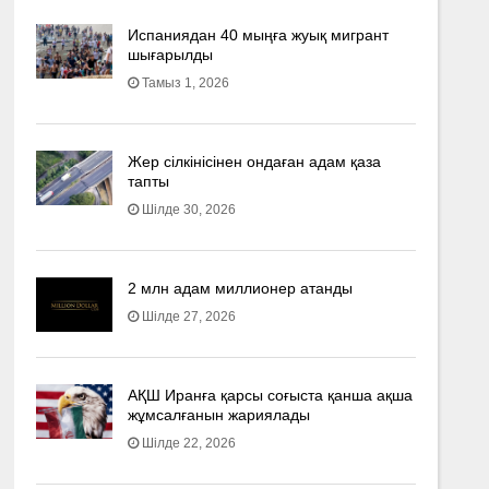
Испаниядан 40 мыңға жуық мигрант
шығарылды
Тамыз 1, 2026
Жер сілкінісінен ондаған адам қаза
тапты
Шілде 30, 2026
2 млн адам миллионер атанды
Шілде 27, 2026
АҚШ Иранға қарсы соғыста қанша ақша
жұмсалғанын жариялады
Шілде 22, 2026