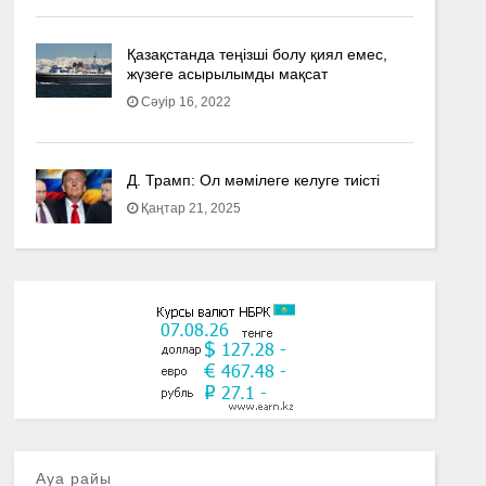
Қазақстанда теңізші болу қиял емес,
жүзеге асырылымды мақсат
Сәуір 16, 2022
Д. Трамп: Ол мәмілеге келуге тиісті
Қаңтар 21, 2025
Ауа райы