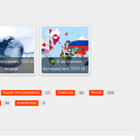
көлемінен ТОП-10
ЖІӨ көлемінен
елдері
болашақтағы ТОП-10…
Корея Республикасы
Пәкістан
Ресей
17
16
216
әскери күш
88
3