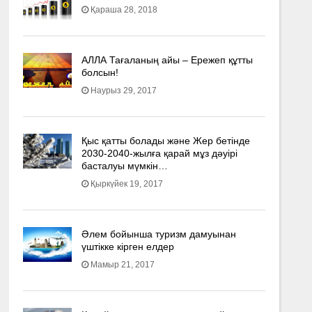
Қараша 28, 2018
АЛЛА Тағаланың айы – Ережеп құтты
болсын!
Наурыз 29, 2017
Қыс қатты болады және Жер бетінде
2030-2040­-жылға қарай мұз дәуірі
басталуы мүмкін…
Қыркүйек 19, 2017
Әлем бойынша туризм дамуынан
үштікке кірген елдер
Мамыр 21, 2017