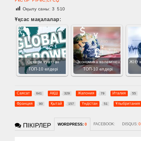
Оқылу саны:
3 510
Ұқсас мақалалар:
Әскери қуаттан
Экономика көлемінен
ЖІӨ 
ТОП-10 елдері
ТОП-10 елдері
Саясат
АҚШ
Жапония
Италия
641
329
79
55
Франция
Қытай
Үндістан
Ұлыбритания
90
157
51
ПІКІРЛЕР
FACEBOOK:
DISQUS:
0
WORDPRESS:
0