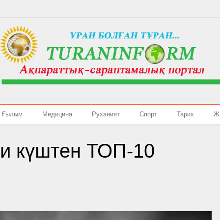
Ғылым
Медицина
Руханият
Спорт
Тарих
Ж
и күштен ТОП-10