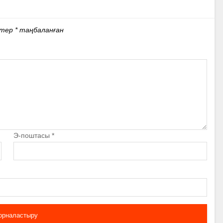
стер
*
таңбаланған
Э-поштасы
*