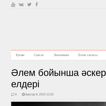
Қоғам
Саясат
Экономика
Білім саласы
Әлем бойынша әскер
елдері
0
Қаңтар 9, 2023 12:02