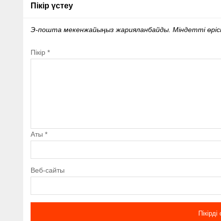
Пікір үстеу
Э-пошта мекенжайыңыз жарияланбайды.
Міндетті өрі
Пікір
*
Аты
*
Веб-сайты