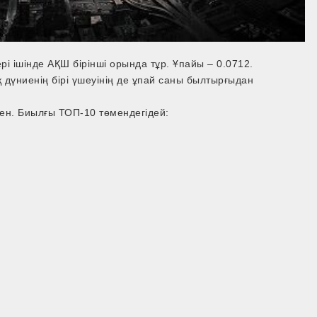
і ішінде АҚШ бірінші орында тұр. Ұпайы – 0.0712.
қ дүниенің бірі үшеуінің де ұпай саны былтырғыдан
ен. Биылғы ТОП-10 төмендегідей: