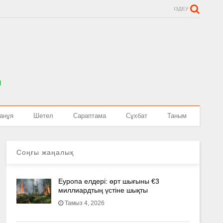
ІЗДЕУ
анұя
Шетел
Сараптама
Сұхбат
Таным
Соңғы жаңалық
Еуропа елдері: өрт шығыны €3
миллиардтың үстіне шықты
Тамыз 4, 2026