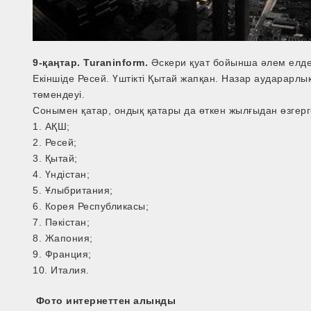
9-қаңтар. Turaninform.
Әскери қуат бойынша әлем елдер
Екіншіде Ресей. Үштікті Қытай жапқан. Назар аударарлы
төмендеуі.
Сонымен қатар, ондық қатары да өткен жылғыдан өзгерг
1. АҚШ;
2. Ресей;
3. Қытай;
4. Үндістан;
5. Ұлыбритания;
6. Корея Республикасы;
7. Пәкістан;
8. Жапония;
9. Франция;
10. Италия.
Фото интернеттен алынды