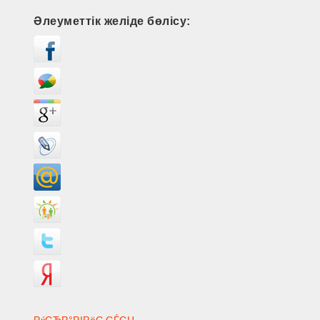
Әлеуметтік желіде бөлісу:
РќСЂР°РІРёС‚СЃСЏ