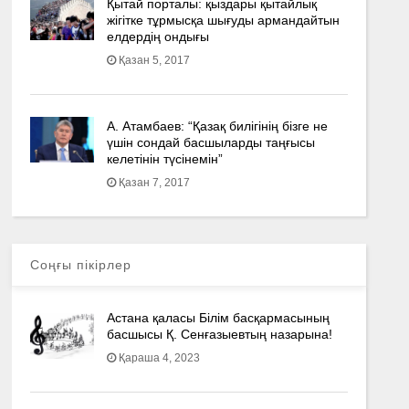
Қытай порталы: қыздары қытайлық
жігітке тұрмысқа шығуды армандайтын
елдердің ондығы
Қазан 5, 2017
А. Атамбаев: “Қазақ билігінің бізге не
үшін сондай басшыларды таңғысы
келетінін түсінемін”
Қазан 7, 2017
Соңғы пікірлер
Астана қаласы Білім басқармасының
басшысы Қ. Сенғазыевтың назарына!
Қараша 4, 2023