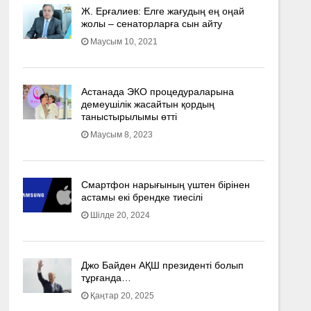
Ж. Ерғалиев: Елге жағудың ең оңай
жолы – сенаторларға сын айту
Маусым 10, 2021
Астанада ЭКО процедураларына
демеушілік жасайтын қордың
таныстырылымы өтті
Маусым 8, 2023
Смартфон нарығының үштен бірінен
астамы екі брендке тиесілі
Шілде 20, 2024
Джо Байден АҚШ президенті болып
тұрғанда…
Қаңтар 20, 2025