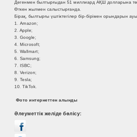
Дегенмен былтырғыдан 51 миллиард АҚШ долларына төм
Өткен жылмен салыстырғанда.
Бірақ, былтырғы үштіктегілер бір-бірімен орындарын ау
1. Amazon;
2. Apple;
3. Google;
4. Microsoft;
5. Wallmart;
6. Samsung;
7. ISBC;
8. Verizon;
9. Tesla;
10. TikTok.
Фото интернеттен алынды
Әлеуметтік желіде бөлісу: