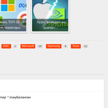
мнің ТОП-10 ірі
Apple әлемдегі ең
омпаниялары
қымбат…
ISBC
Microsoft
Samsung
Tesla
1
18
8
12
стер
*
таңбаланған