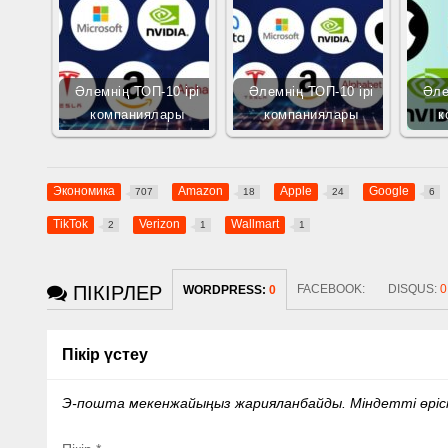
Әлемнің ТОП-10 ірі
Әлемнің ТОП-10 ірі
Әле
компаниялары
компаниялары
к
Экономика
Amazon
Apple
Google
707
18
24
6
TikTok
Verizon
Wallmart
2
1
1
ПІКІРЛЕР
FACEBOOK:
DISQUS:
0
WORDPRESS:
0
Пікір үстеу
Э-пошта мекенжайыңыз жарияланбайды.
Міндетті өрі