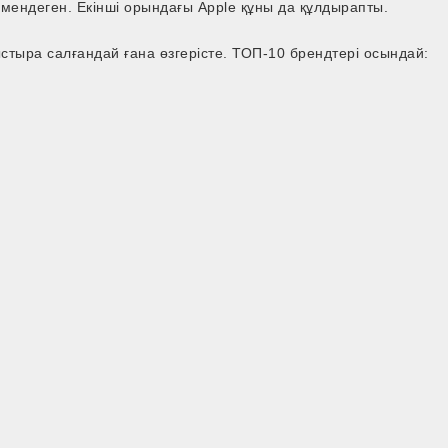
ендеген. Екінші орындағы Apple құны да құлдырапты.
ыстыра салғандай ғана өзгерісте. ТОП-10 брендтері осындай: