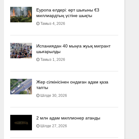
Еуропа елдері: өрт шығыны €3
миллиардтың үстіне шықты
Тамыз 4, 2026
Испаниядан 40 мыңға жуық мигрант
шығарылды
Тамыз 1, 2026
Жер сілкінісінен ондаған адам қаза
тапты
Шілде 30, 2026
2 млн адам миллионер атанды
Шілде 27, 2026