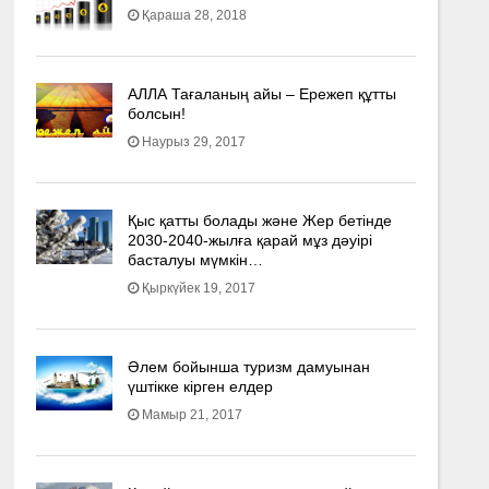
Қараша 28, 2018
АЛЛА Тағаланың айы – Ережеп құтты
болсын!
Наурыз 29, 2017
Қыс қатты болады және Жер бетінде
2030-2040­-жылға қарай мұз дәуірі
басталуы мүмкін…
Қыркүйек 19, 2017
Әлем бойынша туризм дамуынан
үштікке кірген елдер
Мамыр 21, 2017