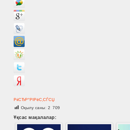
РќСЂР°РІРёС‚СЃСЏ
Оқылу саны:
2 709
Ұқсас мақалалар: