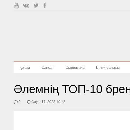
Қоғам
Саясат
Экономика
Білім саласы
Әлемнің ТОП-10 брен
0
Сәуір 17, 2023 10:12