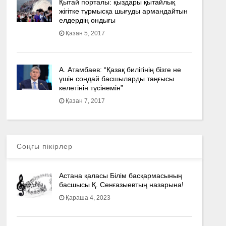
Қытай порталы: қыздары қытайлық
жігітке тұрмысқа шығуды армандайтын
елдердің ондығы
Қазан 5, 2017
А. Атамбаев: “Қазақ билігінің бізге не
үшін сондай басшыларды таңғысы
келетінін түсінемін”
Қазан 7, 2017
Соңғы пікірлер
Астана қаласы Білім басқармасының
басшысы Қ. Сенғазыевтың назарына!
Қараша 4, 2023