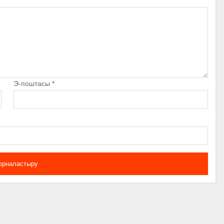
Э-поштасы
*