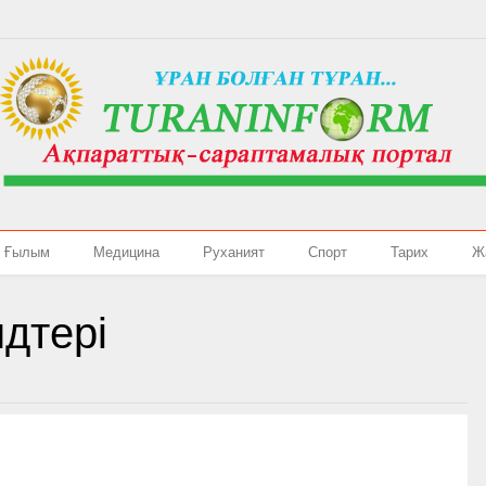
Ғылым
Медицина
Руханият
Спорт
Тарих
Ж
дтері