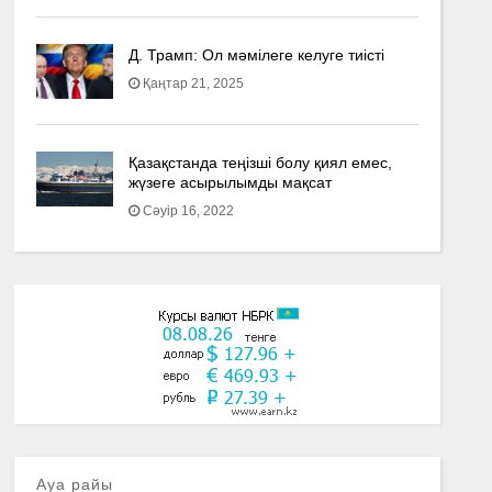
Д. Трамп: Ол мәмілеге келуге тиісті
Қаңтар 21, 2025
Қазақстанда теңізші болу қиял емес,
жүзеге асырылымды мақсат
Сәуір 16, 2022
Ауа райы