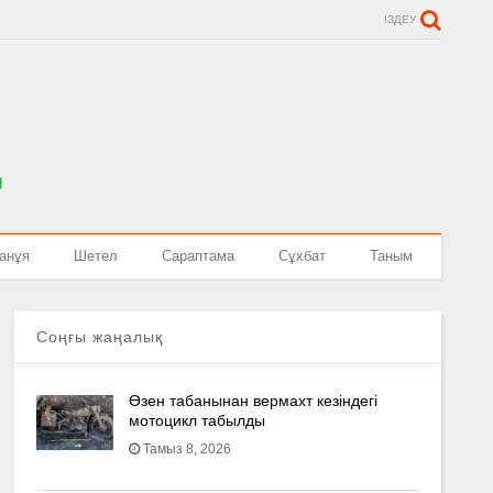
ІЗДЕУ
анұя
Шетел
Сараптама
Сұхбат
Таным
Соңғы жаңалық
Өзен табанынан вермахт кезіндегі
мотоцикл табылды
Тамыз 8, 2026