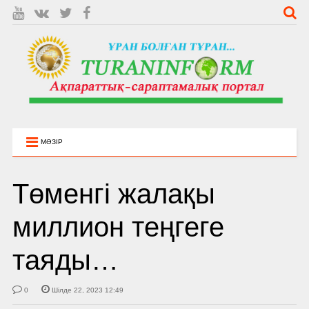
МӘЗІР
Төменгі жалақы
миллион теңгеге
таяды…
0
Шілде 22, 2023 12:49