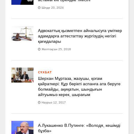
Шілде 20, 2024
Адвокаттық қызметпен айналысуға үмiткер
адамдарға аттестаттау жүргізудің негізгі
қағидалары
Желтоқсан 25, 2018
СҰХБАТ
Шерхан Мұртаза, жазушы, қоғам
қайраткері: Құр бөрікті аспанға ата беруге
болмайды, ақиқатын, шындығын
айтуымыз керек, шырағым
Наурыз 12, 2017
А.Лукашенко В.Путинге: «Володя, кешімді
бұзба»