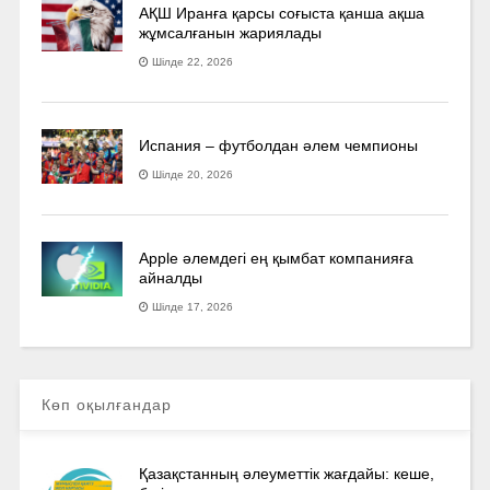
АҚШ Иранға қарсы соғыста қанша ақша
жұмсалғанын жариялады
Шілде 22, 2026
Испания – футболдан әлем чемпионы
Шілде 20, 2026
Apple әлемдегі ең қымбат компанияға
айналды
Шілде 17, 2026
Көп оқылғандар
Қазақстанның әлеуметтік жағдайы: кеше,