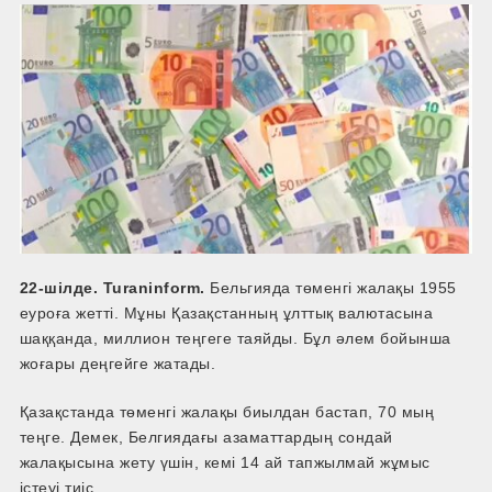
22-шілде. Turaninform.
Бельгияда төменгі жалақы 1955
еуроға жетті. Мұны Қазақстанның ұлттық валютасына
шаққанда, миллион теңгеге таяйды. Бұл әлем бойынша
жоғары деңгейге жатады.
Қазақстанда төменгі жалақы биылдан бастап, 70 мың
теңге. Демек, Белгиядағы азаматтардың сондай
жалақысына жету үшін, кемі 14 ай тапжылмай жұмыс
істеуі тиіс.