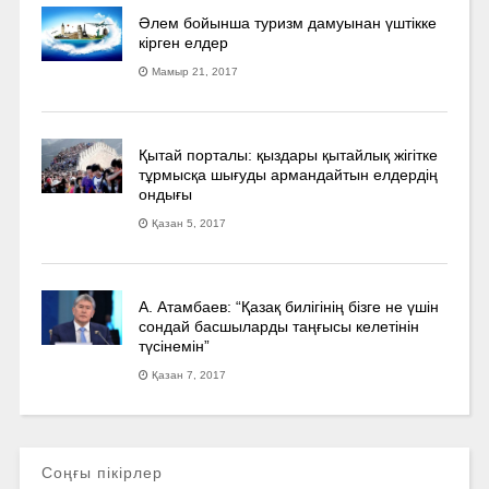
Әлем бойынша туризм дамуынан үштікке
кірген елдер
Мамыр 21, 2017
Қытай порталы: қыздары қытайлық жігітке
тұрмысқа шығуды армандайтын елдердің
ондығы
Қазан 5, 2017
А. Атамбаев: “Қазақ билігінің бізге не үшін
сондай басшыларды таңғысы келетінін
түсінемін”
Қазан 7, 2017
Соңғы пікірлер