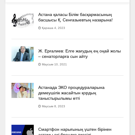
Астана қаласы Білім басқармасының
басшысы Қ. Сенғазыевтың назарына!
Қараша 4, 2023
Ж. Ерғалиев: Елге жағудың ең оңай жолы
– сенаторларға сын айту
Маусым 10, 2021
Астанада ЭКО процедураларына
демеушілік жасайтын қордың
таныстырылымы өтті
Маусым 8, 2023
Смартфон нарығының үштен бірінен
астамы екі брендке тиесілі