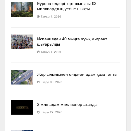
Еуропа елдері: өрт шығыны €3
миллиардтың үстіне шықты
Тамыз 4, 2026
Испаниядан 40 мыңға жуық мигрант
шығарылды
Тамыз 1, 2026
Жер сілкінісінен ондаған адам қаза тапты
Шілде 30, 2026
2 млн адам миллионер атанды
Шілде 27, 2026