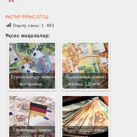
РќСЂР°РІРёС‚СЃСЏ
Оқылу саны:
1 483
Ұқсас мақалалар:
Еуропа елінде төменгі
Германияда төменгі
жалақының…
жалақы 1,5 млн…
Германияда төменгі
Нидерландыда төменгі