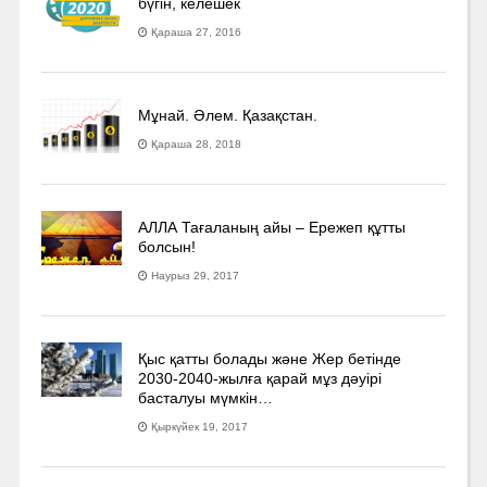
бүгін, келешек
Қараша 27, 2016
Мұнай. Әлем. Қазақстан.
Қараша 28, 2018
АЛЛА Тағаланың айы – Ережеп құтты
болсын!
Наурыз 29, 2017
Қыс қатты болады және Жер бетінде
2030-2040­-жылға қарай мұз дәуірі
басталуы мүмкін…
Қыркүйек 19, 2017