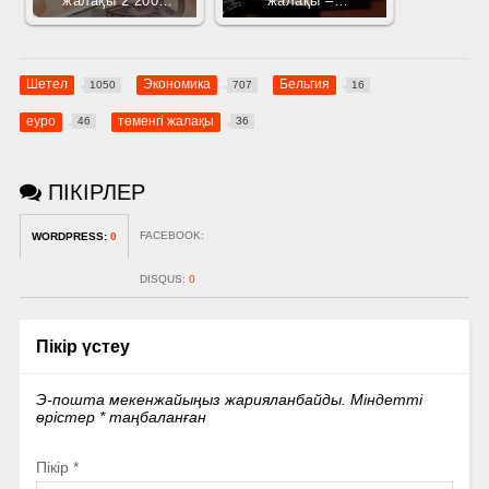
жалақы 2 200…
жалақы –…
Шетел
Экономика
Бельгия
1050
707
16
еуро
төменгі жалақы
46
36
ПІКІРЛЕР
FACEBOOK:
WORDPRESS:
0
DISQUS:
0
Пікір үстеу
Э-пошта мекенжайыңыз жарияланбайды.
Міндетті
өрістер
*
таңбаланған
Пікір
*