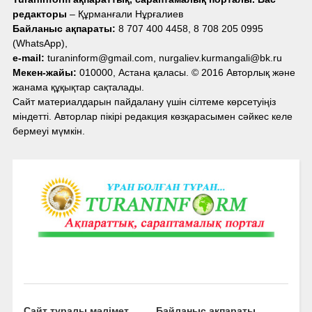
редакторы
– Құрманғали Нұрғалиев
Байланыс ақпараты:
8 707 400 4458, 8 708 205 0995
(WhatsApp),
e-mail:
turaninform@gmail.com, nurgaliev.kurmangali@bk.ru
Мекен-жайы:
010000, Астана қаласы. © 2016 Авторлық және
жанама құқықтар сақталады.
Сайт материалдарын пайдалану үшін сілтеме көрсетуіңіз
міндетті. Авторлар пікірі редакция көзқарасымен сәйкес келе
бермеуі мүмкін.
Сайт туралы мәлімет
Байланыс ақпараты