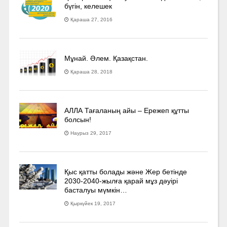
бүгін, келешек
Қараша 27, 2016
Мұнай. Әлем. Қазақстан.
Қараша 28, 2018
АЛЛА Тағаланың айы – Ережеп құтты
болсын!
Наурыз 29, 2017
Қыс қатты болады және Жер бетінде
2030-2040­-жылға қарай мұз дәуірі
басталуы мүмкін…
Қыркүйек 19, 2017