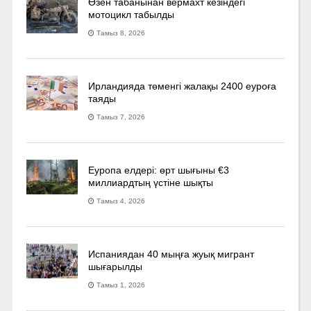
Өзен табанынан вермахт кезіндегі
мотоцикл табылды
Тамыз 8, 2026
Ирландияда төменгі жалақы 2400 еуроға
таяды
Тамыз 7, 2026
Еуропа елдері: өрт шығыны €3
миллиардтың үстіне шықты
Тамыз 4, 2026
Испаниядан 40 мыңға жуық мигрант
шығарылды
Тамыз 1, 2026