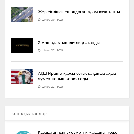
Жер сілкінісінен ондаған адам қаза тапты
Шілде 30, 2026
2 млн адам миллионер атанды
Шілде 27, 2026
АҚШ Иранға қарсы соғыста қанша ақша
жұмсалғанын жариялады
Шілде 22, 2026
Көп оқылғандар
Қазақстанның әлеуметтік жағдайы: кеше,