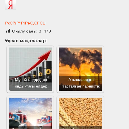
РќСЂР°РІРёС‚СЃСЏ
Оқылу саны:
3 479
Ұқсас мақалалар:
Мұнай өндіруден
Атмосфераға
ондықтағы елдер
тасталған парниктік