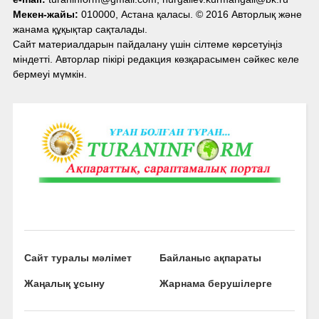
Мекен-жайы:
010000, Астана қаласы. © 2016 Авторлық және
жанама құқықтар сақталады.
Сайт материалдарын пайдалану үшін сілтеме көрсетуіңіз
міндетті. Авторлар пікірі редакция көзқарасымен сәйкес келе
бермеуі мүмкін.
Сайт туралы мәлімет
Байланыс ақпараты
Жаңалық ұсыну
Жарнама берушілерге