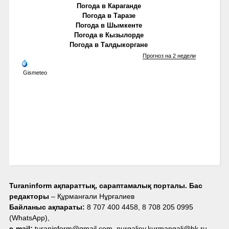
Погода в Караганде
Погода в Таразе
Погода в Шымкенте
Погода в Кызылорде
Погода в Талдыкоргане
Прогноз на 2 недели
Gismeteo
Turaninform ақпараттық, сараптамалық порталы. Бас
редакторы
– Құрманғали Нұрғалиев
Байланыс ақпараты:
8 707 400 4458, 8 708 205 0995
(WhatsApp),
e-mail:
turaninform@gmail.com, nurgaliev.kurmangali@bk.ru