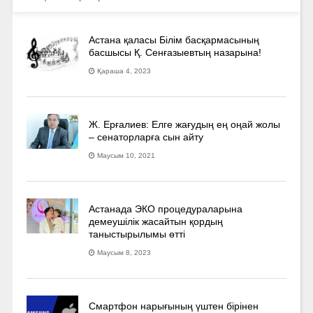
Астана қаласы Білім басқармасының
басшысы Қ. Сенғазыевтың назарына!
Қараша 4, 2023
Ж. Ерғалиев: Елге жағудың ең оңай жолы
– сенаторларға сын айту
Маусым 10, 2021
Астанада ЭКО процедураларына
демеушілік жасайтын қордың
таныстырылымы өтті
Маусым 8, 2023
Смартфон нарығының үштен бірінен