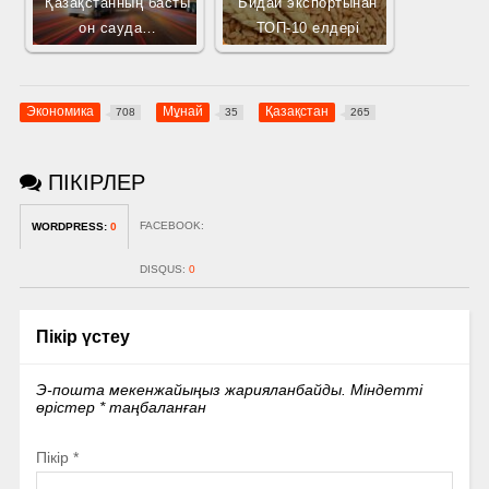
Қазақстанның басты
Бидай экспортынан
он сауда…
ТОП-10 елдері
Экономика
Мұнай
Қазақстан
708
35
265
ПІКІРЛЕР
FACEBOOK:
WORDPRESS:
0
DISQUS:
0
Пікір үстеу
Э-пошта мекенжайыңыз жарияланбайды.
Міндетті
өрістер
*
таңбаланған
Пікір
*