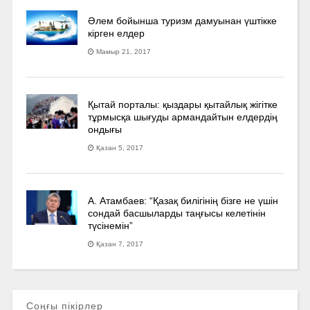
Әлем бойынша туризм дамуынан үштікке
кірген елдер
Мамыр 21, 2017
Қытай порталы: қыздары қытайлық жігітке
тұрмысқа шығуды армандайтын елдердің
ондығы
Қазан 5, 2017
А. Атамбаев: “Қазақ билігінің бізге не үшін
сондай басшыларды таңғысы келетінін
түсінемін”
Қазан 7, 2017
Соңғы пікірлер