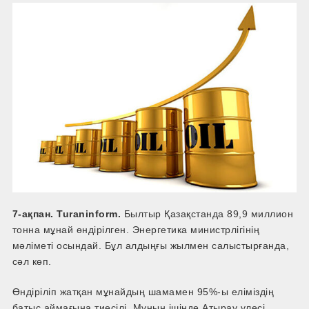
7-ақпан. Turaninform.
Былтыр Қазақстанда 89,9 миллион
тонна мұнай өндірілген. Энергетика министрлігінің
мәліметі осындай. Бұл алдыңғы жылмен салыстырғанда,
сәл көп.
Өндіріліп жатқан мұнайдың шамамен 95%-ы еліміздің
батыс аймағына тиесілі. Мұның ішінде Атырау үлесі