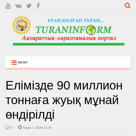
МӘЗІР
Елімізде 90 миллион
тоннаға жуық мұнай
өндірілді
0
Ақпан 7, 2024 11:32