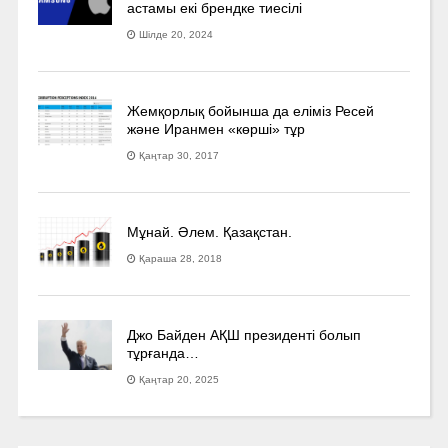
астамы екі брендке тиесілі
Шілде 20, 2024
Жемқорлық бойынша да еліміз Ресей
және Иранмен «көрші» тұр
Қаңтар 30, 2017
Мұнай. Әлем. Қазақстан.
Қараша 28, 2018
Джо Байден АҚШ президенті болып
тұрғанда…
Қаңтар 20, 2025