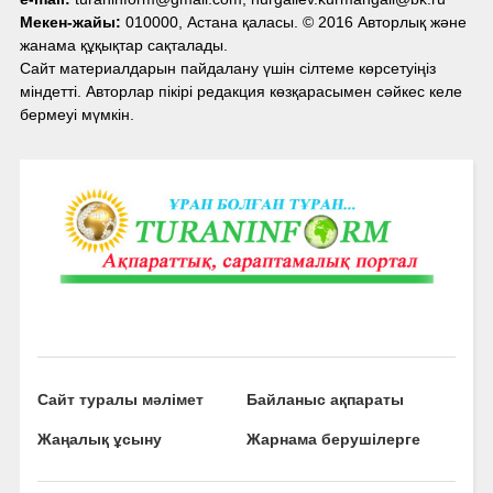
Мекен-жайы:
010000, Астана қаласы. © 2016 Авторлық және
жанама құқықтар сақталады.
Сайт материалдарын пайдалану үшін сілтеме көрсетуіңіз
міндетті. Авторлар пікірі редакция көзқарасымен сәйкес келе
бермеуі мүмкін.
Сайт туралы мәлімет
Байланыс ақпараты
Жаңалық ұсыну
Жарнама берушілерге