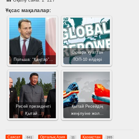
Ұқсас мақалалар:
Әскери қуаттан
Польша: “Қаңтар”…
ТОП-10 елдері
Ресей президенті
Қытай Ресейдің
Қытай…
жеңілуіне жол…
Саясат
Орталық Азия
Қазақстан
641
11
265