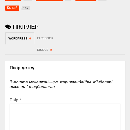
Қытай
157
ПІКІРЛЕР
FACEBOOK:
WORDPRESS:
0
DISQUS:
0
Пікір үстеу
Э-пошта мекенжайыңыз жарияланбайды.
Міндетті
өрістер
*
таңбаланған
Пікір
*