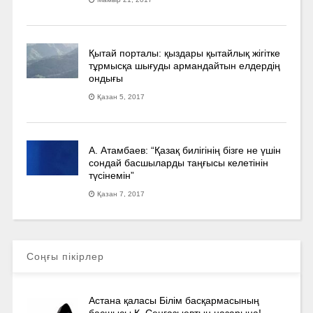
Қытай порталы: қыздары қытайлық жігітке
тұрмысқа шығуды армандайтын елдердің
ондығы
Қазан 5, 2017
А. Атамбаев: “Қазақ билігінің бізге не үшін
сондай басшыларды таңғысы келетінін
түсінемін”
Қазан 7, 2017
Соңғы пікірлер
Астана қаласы Білім басқармасының