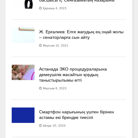
басшысы Қ. Сенғазыевтың назарына!
Қараша 4, 2023
Ж. Ерғалиев: Елге жағудың ең оңай жолы
– сенаторларға сын айту
Маусым 10, 2021
Астанада ЭКО процедураларына
демеушілік жасайтын қордың
таныстырылымы өтті
Маусым 8, 2023
Смартфон нарығының үштен бірінен
астамы екі брендке тиесілі
Шілде 20, 2024