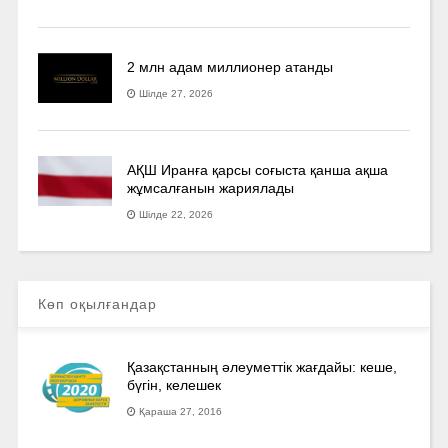
2 млн адам миллионер атанды
Шілде 27, 2026
АҚШ Иранға қарсы соғыста қанша ақша
жұмсалғанын жариялады
Шілде 22, 2026
Көп оқылғандар
Қазақстанның әлеуметтік жағдайы: кеше,
бүгін, келешек
Қараша 27, 2016