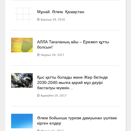
Мұнай. Әлем. Қазақстан.
Қараша 28, 2018
АЛЛА Тағаланың айы – Ережеп құтты
болсын!
Наурыз 29, 2017
Қыс қатты болады және Жер бетінде
2030-2040­-жылға қарай мұз дәуірі
басталуы мүмкін…
Қыркүйек 19, 2017
Әлем бойынша туризм дамуынан үштікке
кірген елдер
Мамыр 21, 2017