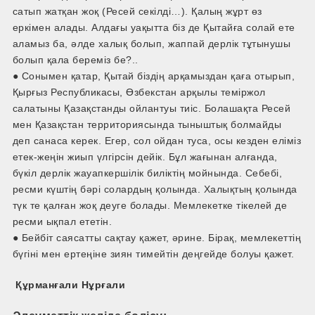
сатып жатқан жоқ (Ресей секілді…). Қалың жұрт өз
еркімен алады. Алдағы уақытта біз де Қытайға солай ете
аламыз ба, әлде халық болып, жаппай дерлік тұтынушы
болып қала береміз бе?..
● Сонымен қатар, Қытай біздің арқамыздан қаға отырып,
Қырғыз Республикасы, Өзбекстан арқылы теміржол
салатыны Қазақстанды ойлантуы тиіс. Болашақта Ресей
мен Қазақстан территориясында тыныштық болмайды
деп санаса керек. Егер, сол ойдан туса, осы кезден еліміз
етек-жеңін жиып үлгірсін дейік. Бұл жағынан алғанда,
бүкіл дерлік жауапкершілік биліктің мойнында. Себебі,
ресми күштің бәрі солардың қолында. Халықтың қолында
түк те қалған жоқ деуге болады. Мемлекетке тікелей де
ресми ықпал ететін.
● Бейбіт саясатты сақтау қажет, әрине. Бірақ, мемлекеттің
бүгіні мен ертеңіне зиян тимейтін деңгейде болуы қажет.
Құрманғали Нұрғали