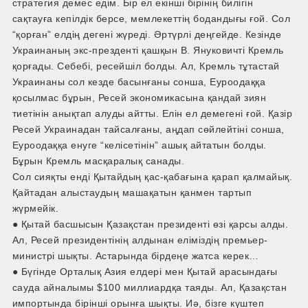
стратегия демес едім. Бір ел екінші бірінің билігін
сақтауға кепілдік берсе, мемлекеттің бодандығы ғой. Сол
“қорған” елдің дегені жүреді. Әртүрлі деңгейде. Кезінде
Украинаның экс-презденті қашқын В. Януковичті Кремль
қорғады. Себебі, ресейшіл болды. Ал, Кремль тұтастай
Украинаны сол кезде басынғаны сонша, Еуроодаққа
қосылмас бұрын, Ресей экономикасына қандай зиян
тиетінін анықтап алуды айтты. Елін ел демегені ғой. Қазір
Ресей Украинадан тайсалғаны, аңдап сөйлейтіні сонша,
Еуроодаққа енуге “келісетінін” ашық айтатын болды.
Бұрын Кремль масқаралық санады.
Сол сияқты енді Қытайдың қас-қабағына қарап қалмайық.
Қайтадан алыстаудың машақатын қанмен тартып
жүрмейік.
● Қытай басшысын Қазақстан президенті өзі қарсы алды.
Ал, Ресей президентінің алдынан еліміздің премьер-
министрі шықты. Астарында бірдеңе жатса керек…
● Бүгінде Орталық Азия елдері мен Қытай арасындағы
сауда айналымы $100 миллиардқа таяды. Ал, Қазақстан
импортында бірінші орынға шықты. Иә, бізге күштеп