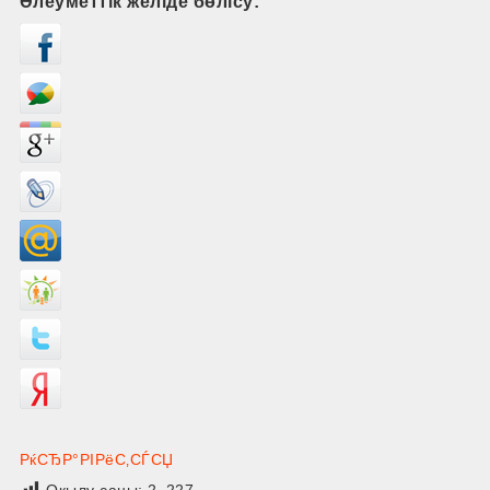
Әлеуметтік желіде бөлісу:
РќСЂР°РІРёС‚СЃСЏ
Оқылу саны:
2 227