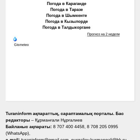
Погода в Караганде
Погода в Таразе
Погода в Шымкенте
Погода в Кызылорде
Погода в Талдыкоргане
Прогноз на 2 недели
Gismeteo
Turaninform ақпараттық, сараптамалық порталы. Бас
редакторы
– Құрманғали Нұрғалиев
Байланыс ақпараты:
8 707 400 4458, 8 708 205 0995
(WhatsApp),
e-mail:
turaninform@gmail.com, nurgaliev.kurmangali@bk.ru