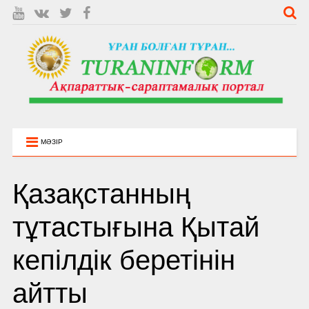
МӘЗІР
Қазақстанның
тұтастығына Қытай
кепілдік беретінін
айтты