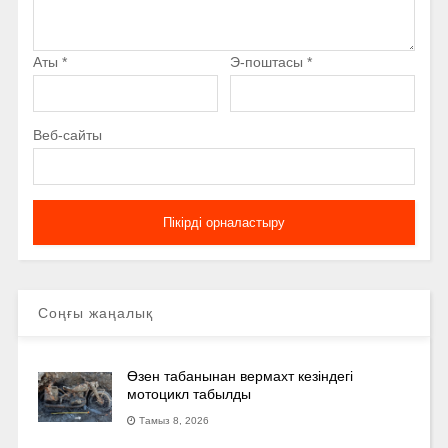
Аты
*
Э-поштасы
*
Веб-сайты
Соңғы жаңалық
Өзен табанынан вермахт кезіндегі
мотоцикл табылды
Тамыз 8, 2026