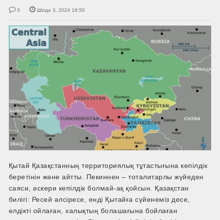
0
Шілде 3, 2024 16:50
Қытай Қазақстанның территориялық тұтастығына кепілдік
беретінін және айтты. Пекиннен – тоталитарлы жүйеден
саяси, әскери кепілдік болмай-ақ қойсын. Қазақстан
билігі: Ресей әлсіресе, енді Қытайға сүйенеміз десе,
елдікті ойлаған, халықтың болашағына бойлаған