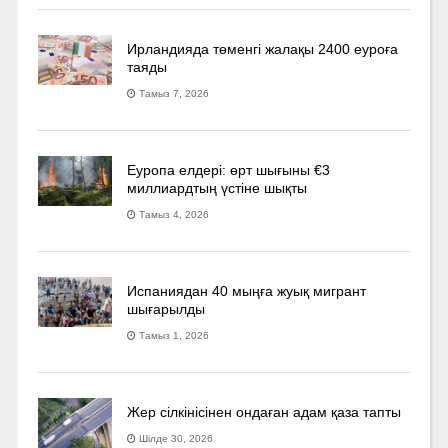
Ирландияда төменгі жалақы 2400 еуроға
таяды
Тамыз 7, 2026
Еуропа елдері: өрт шығыны €3
миллиардтың үстіне шықты
Тамыз 4, 2026
Испаниядан 40 мыңға жуық мигрант
шығарылды
Тамыз 1, 2026
Жер сілкінісінен ондаған адам қаза тапты
Шілде 30, 2026