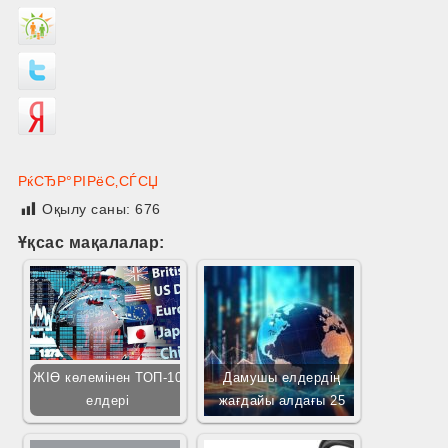
РќСЂР°РІРёС‚СЃСЏ
Оқылу саны:
676
Ұқсас мақалалар:
ЖІӨ көлемінен ТОП-10
Дамушы елдердің
елдері
жағдайы алдағы 25