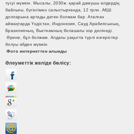
түсуі мүмкін. Мысалы, 2030ж. қарай дамушы елдердің
байлығы, бүгінгімен салыстырғанда, 12 трлн. АҚШ
долларына артады деген болжам бар. Аталған
аймақтарда Үндістан, Индонезия, Сауд Арабиясының,
Бразилияның, Вьетнамның болашағы зор делінеді.
Әрине, бұл болжам. Алдағы уақытта түрлі өзгерістер
болуы әбден мүмкін.
Фото интернеттен алынды
Әлеуметтік желіде бөлісу: