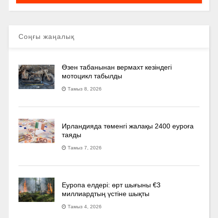
Соңғы жаңалық
Өзен табанынан вермахт кезіндегі
мотоцикл табылды
Тамыз 8, 2026
Ирландияда төменгі жалақы 2400 еуроға
таяды
Тамыз 7, 2026
Еуропа елдері: өрт шығыны €3
миллиардтың үстіне шықты
Тамыз 4, 2026