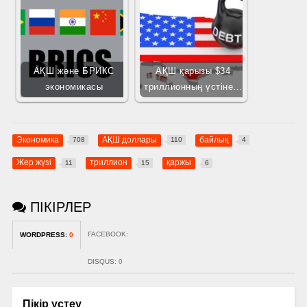
АҚШ және БРИКС
АҚШ қарызы $34
экономикасы
триллионның үстіне…
Экономика
АҚШ доллары
байлық
708
110
4
Жер жүзі
триллион
қаржы
11
15
6
ПІКІРЛЕР
FACEBOOK:
WORDPRESS:
0
DISQUS:
0
Пікір үстеу