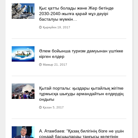
Қыс қатты болады және Жер бетінде
2030-2040­-жылға қарай мұз дәуірі
басталуы мүмкін…
Қыркүйек 19, 2017
Әлем бойынша туризм дамуынан үштікке
кірген елдер
Мамыр 21, 2017
Қытай порталы: қыздары қытайлық жігітке
тұрмысқа шығуды армандайтын елдердің
ондығы
Қазан 5, 2017
А. Атамбаев: “Қазақ билігінің бізге не үшін
сондай басшыларды таңғысы келетінін