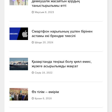
демеушілік жасайтын қордың
таныстырылымы өтті
Маусым 8, 2023
Смартфон нарығының үштен бірінен
астамы екі брендке тиесілі
Шілде 20, 2024
Қазақстанда теңізші болу қиял емес,
жүзеге асырылымды мақсат
Сәуір 16, 2022
Өз тілім – өмірім
Қазан 6, 2016