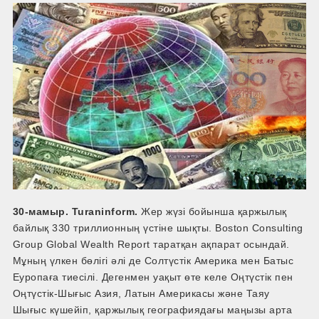
30-мамыр. Turaninform.
Жер жүзі бойынша қаржылық
байлық 330 триллионның үстіне шықты. Boston Consulting
Group Global Wealth Report таратқан ақпарат осындай.
Мұның үлкен бөлігі әлі де Солтүстік Америка мен Батыс
Еуропаға тиесілі. Дегенмен уақыт өте келе Оңтүстік пен
Оңтүстік-Шығыс Азия, Латын Америкасы және Таяу
Шығыс күшейіп, қаржылық географиядағы маңызы арта