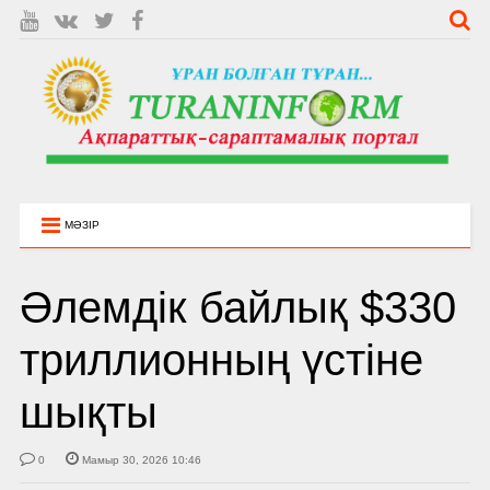
МӘЗІР
Әлемдік байлық $330
триллионның үстіне
шықты
0
Мамыр 30, 2026 10:46