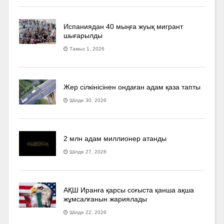
Испаниядан 40 мыңға жуық мигрант
шығарылды
Тамыз 1, 2026
Жер сілкінісінен ондаған адам қаза тапты
Шілде 30, 2026
2 млн адам миллионер атанды
Шілде 27, 2026
АҚШ Иранға қарсы соғыста қанша ақша
жұмсалғанын жариялады
Шілде 22, 2026