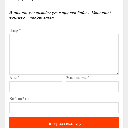
Э-пошта мекенжайыңыз жарияланбайды.
Міндетті
өрістер
*
таңбаланған
Пікір
*
Аты
*
Э-поштасы
*
Веб-сайты