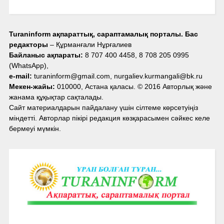
Turaninform ақпараттық, сараптамалық порталы. Бас
редакторы
– Құрманғали Нұрғалиев
Байланыс ақпараты:
8 707 400 4458, 8 708 205 0995
(WhatsApp),
e-mail:
turaninform@gmail.com, nurgaliev.kurmangali@bk.ru
Мекен-жайы:
010000, Астана қаласы. © 2016 Авторлық және
жанама құқықтар сақталады.
Сайт материалдарын пайдалану үшін сілтеме көрсетуіңіз
міндетті. Авторлар пікірі редакция көзқарасымен сәйкес келе
бермеуі мүмкін.