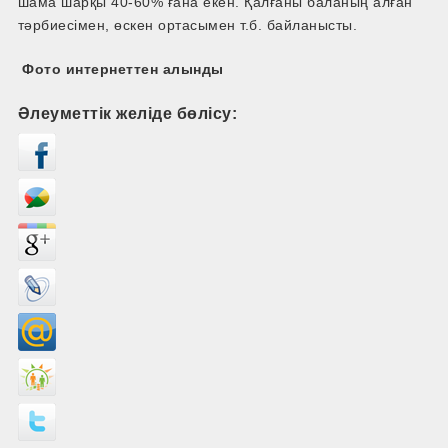
шама шарқы 40-60% ғана екен. Қалғаны баланың алған
тәрбиесімен, өскен ортасымен т.б. байланысты.
Фото интернеттен алынды
Әлеуметтік желіде бөлісу: