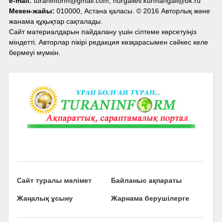
e-mail:
turaninform@gmail.com, nurgaliev.kurmangali@bk.ru
Мекен-жайы:
010000, Астана қаласы. © 2016 Авторлық және
жанама құқықтар сақталады.
Сайт материалдарын пайдалану үшін сілтеме көрсетуіңіз
міндетті. Авторлар пікірі редакция көзқарасымен сәйкес келе
бермеуі мүмкін.
Сайт туралы мәлімет
Байланыс ақпараты
Жаңалық ұсыну
Жарнама берушілерге