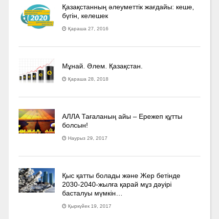
Қазақстанның әлеуметтік жағдайы: кеше,
бүгін, келешек
Қараша 27, 2016
Мұнай. Әлем. Қазақстан.
Қараша 28, 2018
АЛЛА Тағаланың айы – Ережеп құтты
болсын!
Наурыз 29, 2017
Қыс қатты болады және Жер бетінде
2030-2040­-жылға қарай мұз дәуірі
басталуы мүмкін…
Қыркүйек 19, 2017