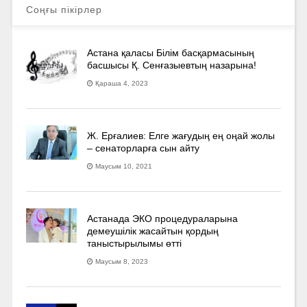
Соңғы пікірлер
Астана қаласы Білім басқармасының
басшысы Қ. Сенғазыевтың назарына!
Қараша 4, 2023
Ж. Ерғалиев: Елге жағудың ең оңай жолы
– сенаторларға сын айту
Маусым 10, 2021
Астанада ЭКО процедураларына
демеушілік жасайтын қордың
таныстырылымы өтті
Маусым 8, 2023