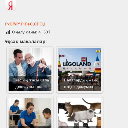
РќСЂР°РІРёС‚СЃСЏ
Оқылу саны:
4 597
Ұқсас мақалалар:
Әкесінің жасы бала
Балалардың жан-
денсаулығына…
жақты дамуына…