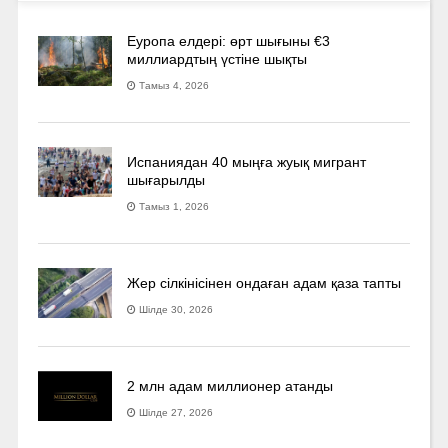
Еуропа елдері: өрт шығыны €3
миллиардтың үстіне шықты
Тамыз 4, 2026
Испаниядан 40 мыңға жуық мигрант
шығарылды
Тамыз 1, 2026
Жер сілкінісінен ондаған адам қаза тапты
Шілде 30, 2026
2 млн адам миллионер атанды
Шілде 27, 2026