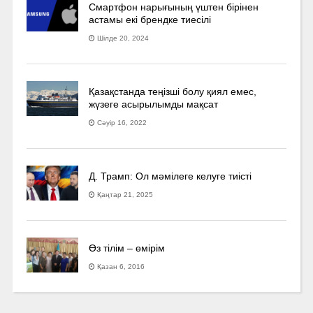
Смартфон нарығының үштен бірінен
астамы екі брендке тиесілі
Шілде 20, 2024
Қазақстанда теңізші болу қиял емес,
жүзеге асырылымды мақсат
Сәуір 16, 2022
Д. Трамп: Ол мәмілеге келуге тиісті
Қаңтар 21, 2025
Өз тілім – өмірім
Қазан 6, 2016