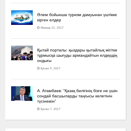
Әлем бойынша туризм дамуынан үштікке
кірген елдер
Мамыр 21, 2017
Қытай порталы: қыздары қытайлық жігітке
тұрмысқа шығуды армандайтын елдердің
ондығы
Қазан 5, 2017
А. Атамбаев: “Қазақ билігінің бізге не үшін
сондай басшыларды таңғысы келетінін
түсінемін”
Қазан 7, 2017