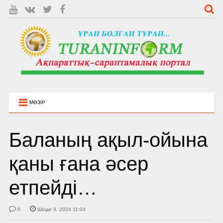
МӘЗІР
Баланың ақыл-ойына
қаны ғана әсер
етпейді…
0
Шілде 9, 2024 11:04