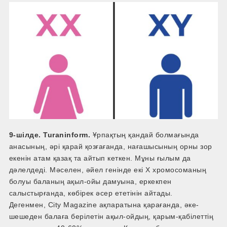
9-шілде. Turaninform.
Ұрпақтың қандай болмағында
анасының, әрі қарай қозғағанда, нағашысының орны зор
екенін атам қазақ та айтып кеткен. Мұны ғылым да
дәлелдеді. Мәселен, әйел генінде екі Х хромосоманың
болуы баланың ақыл-ойы дамуына, еркекпен
салыстырғанда, көбірек әсер ететінін айтады.
Дегенмен, City Magazine ақпаратына қарағанда, әке-
шешеден балаға берілетін ақыл-ойдың, қарым-қабілеттің