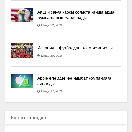
АҚШ Иранға қарсы соғыста қанша ақша
жұмсалғанын жариялады
Шілде 22, 2026
Испания – футболдан әлем чемпионы
Шілде 20, 2026
Apple әлемдегі ең қымбат компанияға
айналды
Шілде 17, 2026
Көп оқылғандар