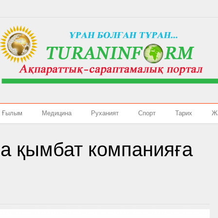
Ғылым
Медицина
Руханият
Спорт
Тарих
Ж
а қымбат компанияға