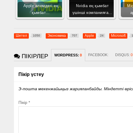
Apple әлемдегі ең
Nvidia ең қымбат
Mic
қымбат…
үшінші компанияға…
а
Шетел
Экономика
Apple
Microsoft
1050
707
24
ПІКІРЛЕР
FACEBOOK:
DISQUS:
0
WORDPRESS:
0
Пікір үстеу
Э-пошта мекенжайыңыз жарияланбайды.
Міндетті өрі
Пікір
*