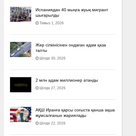
Испаниядан 40 мыңға жуық мигрант
шығарылды
Тамыз 1, 2026
Жер сілкінісінен ондаған адам қаза
тапты
Шілде 30, 2026
2 млн адам миллионер атанды
Шілде 27, 2026
АҚШ Иранға қарсы соғыста қанша ақша
жұмсалғанын жариялады
Шілде 22, 2026