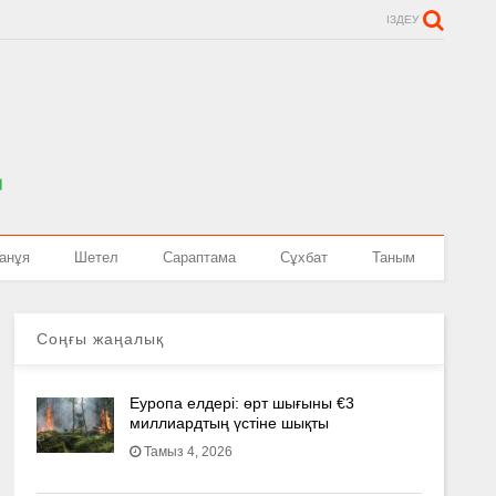
ІЗДЕУ
анұя
Шетел
Сараптама
Сұхбат
Таным
Соңғы жаңалық
Еуропа елдері: өрт шығыны €3
миллиардтың үстіне шықты
Тамыз 4, 2026