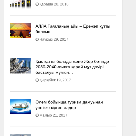
Қараша 28, 2018
АЛЛА Тағаланың айы – Ережеп құтты
болсын!
Наурыз 29, 2017
Қыс қатты болады және Жер бетінде
2030-2040­-жылға қарай мұз дәуірі
басталуы мүмкін…
Қыркүйек 19, 2017
Әлем бойынша туризм дамуынан
үштікке кірген елдер
Мамыр 21, 2017