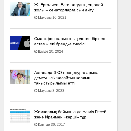
Ж. Ерғалиев: Елге жағудың ең оңай
жолы – сенаторларға сын айту
Маусым 10, 2021
Смартфон нарығының үштен бірінен
астамы екі брендке тиесілі
Шілде 20, 2024
Астанада ЭКО процедураларына
демеушілік жасайтын қордың
таныстырылымы өтті
Маусым 8, 2023
Жемқорлық бойынша да еліміз Ресей
және Иранмен «көрші» тұр
Қаңтар 30, 2017