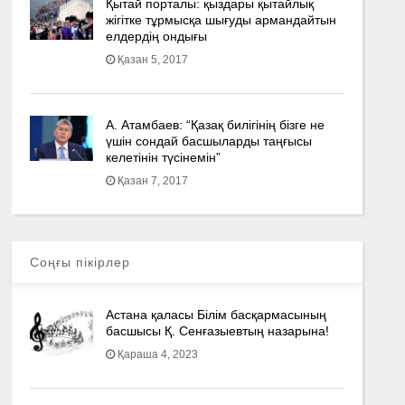
Қытай порталы: қыздары қытайлық
жігітке тұрмысқа шығуды армандайтын
елдердің ондығы
Қазан 5, 2017
А. Атамбаев: “Қазақ билігінің бізге не
үшін сондай басшыларды таңғысы
келетінін түсінемін”
Қазан 7, 2017
Соңғы пікірлер
Астана қаласы Білім басқармасының
басшысы Қ. Сенғазыевтың назарына!
Қараша 4, 2023