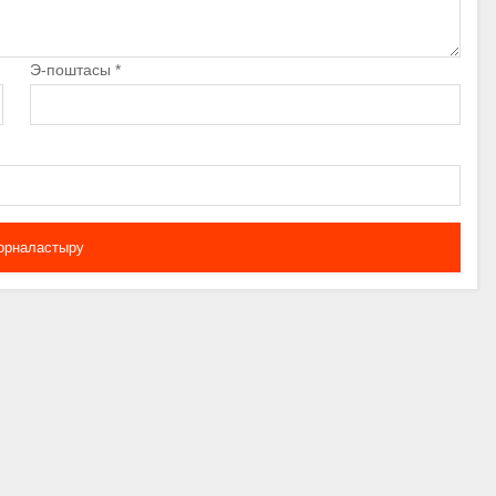
Э-поштасы
*