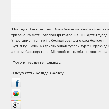
11-шілде. Turaninform.
Әлем бойынша қымбат компаниял
триллионға жетті. Аталған ірі компанияны шартты түрде
Үндістанмен тең түсіп, бесінші орынды өзара бөлісетін.
Бүгінгі күні құны $3 триллионнан түспей тұрған Apple-де
ақ, жыл басында ғана, Microsoft ең қымбат компания са
Фото интернеттен алынды
Әлеуметтік желіде бөлісу: