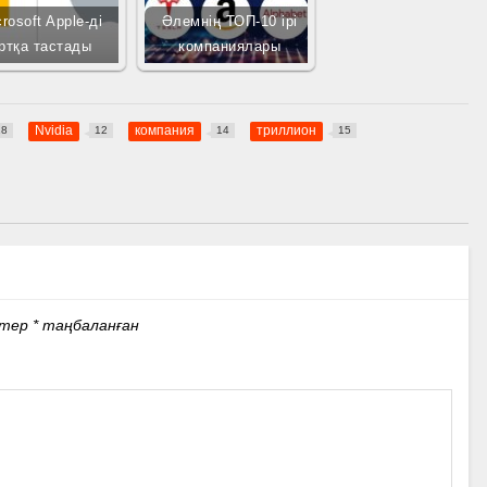
rosoft Apple-ді
Әлемнің ТОП-10 ірі
ртқа тастады
компаниялары
Nvidia
компания
триллион
18
12
14
15
стер
*
таңбаланған