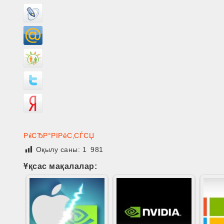
РќСЂР°РІРёС‚СЃСЏ
Оқылу саны:
1 981
Ұқсас мақалалар: