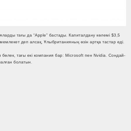
арды тағы да “Аpple” бастады. Капиталдану көлемі $3,5
 мемлекет деп алсақ, Ұлыбританияның өзін артқа тастар еді.
н бөлек, тағы екі компания бар: Microsoft пен Nvidia. Сондай-
налған болатын.