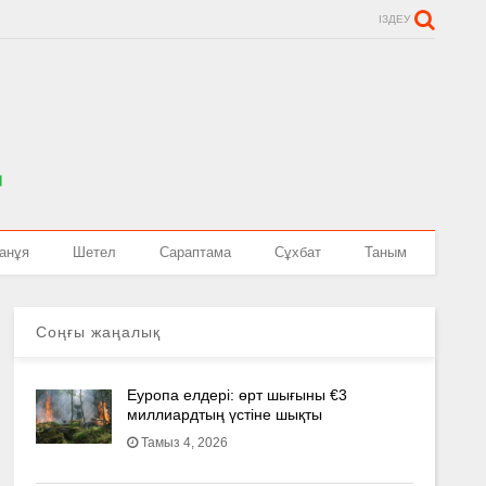
ІЗДЕУ
анұя
Шетел
Сараптама
Сұхбат
Таным
Соңғы жаңалық
Еуропа елдері: өрт шығыны €3
миллиардтың үстіне шықты
Тамыз 4, 2026