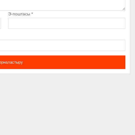
Э-поштасы
*