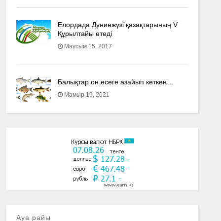
Елордада Дүниежүзі қазақтарының V
Құрылтайы өтеді
Маусым 15, 2017
Балықтар он есеге азайып кеткен…
Мамыр 19, 2021
Ауа райы