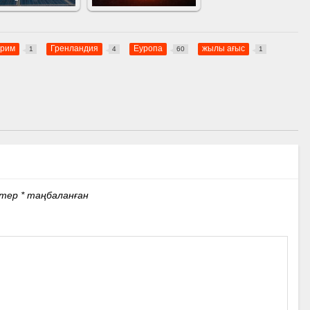
трим
Гренландия
Еуропа
жылы ағыс
1
4
60
1
стер
*
таңбаланған