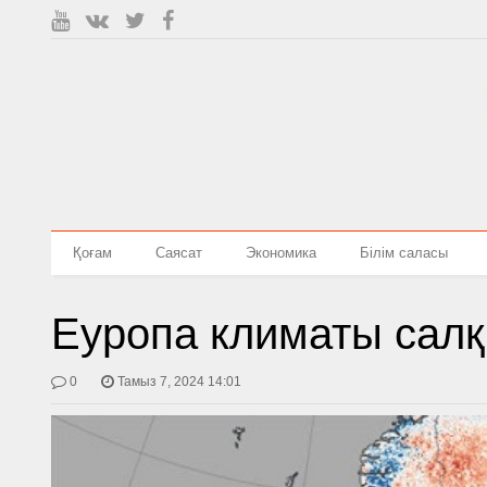
Қоғам
Саясат
Экономика
Білім саласы
Еуропа климаты сал
0
Тамыз 7, 2024 14:01