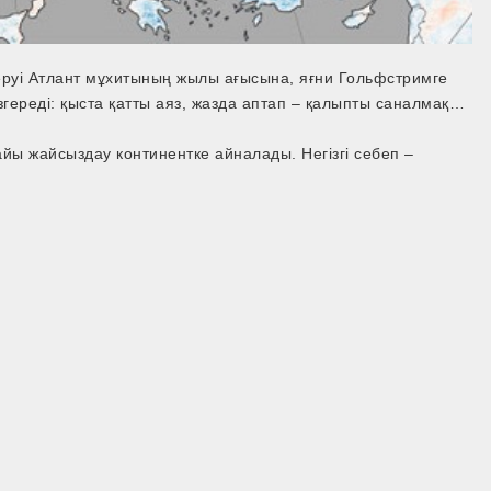
руі Атлант мұхитының жылы ағысына, яғни Гольфстримге
згереді: қыста қатты аяз, жазда аптап – қалыпты саналмақ…
йы жайсыздау континентке айналады. Негізгі себеп –