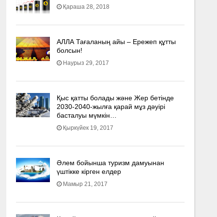
Қараша 28, 2018
АЛЛА Тағаланың айы – Ережеп құтты
болсын!
Наурыз 29, 2017
Қыс қатты болады және Жер бетінде
2030-2040­-жылға қарай мұз дәуірі
басталуы мүмкін…
Қыркүйек 19, 2017
Әлем бойынша туризм дамуынан
үштікке кірген елдер
Мамыр 21, 2017