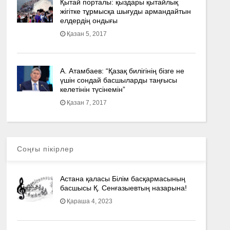
Қытай порталы: қыздары қытайлық
жігітке тұрмысқа шығуды армандайтын
елдердің ондығы
Қазан 5, 2017
А. Атамбаев: “Қазақ билігінің бізге не
үшін сондай басшыларды таңғысы
келетінін түсінемін”
Қазан 7, 2017
Соңғы пікірлер
Астана қаласы Білім басқармасының
басшысы Қ. Сенғазыевтың назарына!
Қараша 4, 2023