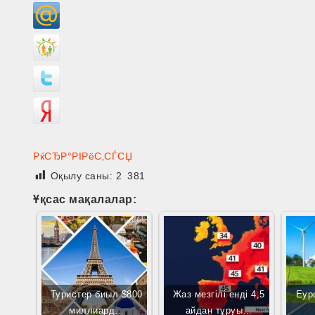
РќСЂР°РІРёС‚СЃСЏ
Оқылу саны:
2 381
Ұқсас мақалалар:
Туристер биыл $800
Жаз мезгілі енді 4,5
Еур
миллиард…
айдан тұруы…