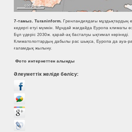
7-тамыз. Turaninform.
Гренландиядағы мұздықтардың е
кедергі етуі мүмкін. Мұндай жағдайда Еуропа климаты ө
Бұл үдеріс 2030ж. қарай-ақ басталуы ықтимал көрінеді.
Климатологтардың дабылы рас шықса, Еуропа да ауа-ра
ғаламдық жылыну.
Фото интернеттен алынды
Әлеуметтік желіде бөлісу: