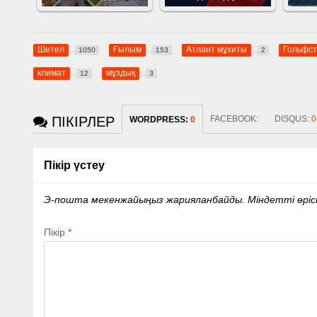
Шетел
Ғылым
Атлант мұхиты
Гольфс
1050
153
2
климат
мұздық
12
3
ПІКІРЛЕР
FACEBOOK:
DISQUS:
0
WORDPRESS:
0
Пікір үстеу
Э-пошта мекенжайыңыз жарияланбайды.
Міндетті өрі
Пікір
*