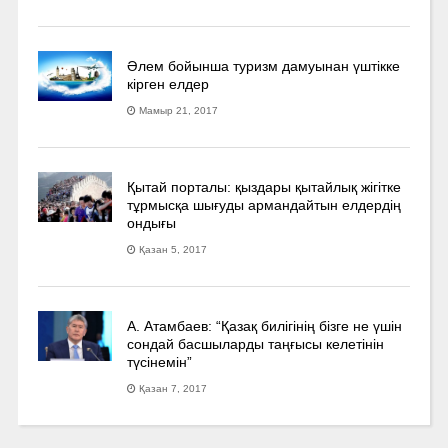
Әлем бойынша туризм дамуынан үштікке
кірген елдер
Мамыр 21, 2017
Қытай порталы: қыздары қытайлық жігітке
тұрмысқа шығуды армандайтын елдердің
ондығы
Қазан 5, 2017
А. Атамбаев: “Қазақ билігінің бізге не үшін
сондай басшыларды таңғысы келетінін
түсінемін”
Қазан 7, 2017