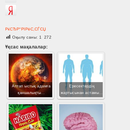
РќСЂР°РІРёС‚СЃСЏ
Оқылу саны:
1 272
Ұқсас мақалалар:
Аптап ыстық адамға
Ересектердің
қаншалықты…
жартысынан астамы…