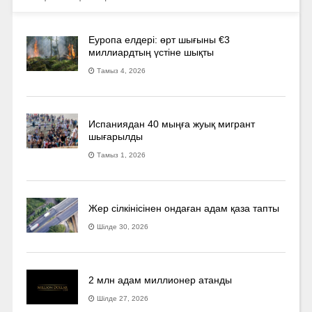
Еуропа елдері: өрт шығыны €3
миллиардтың үстіне шықты
Тамыз 4, 2026
Испаниядан 40 мыңға жуық мигрант
шығарылды
Тамыз 1, 2026
Жер сілкінісінен ондаған адам қаза тапты
Шілде 30, 2026
2 млн адам миллионер атанды
Шілде 27, 2026