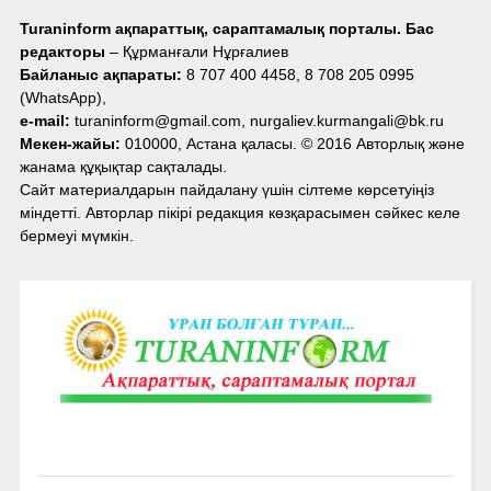
Turaninform ақпараттық, сараптамалық порталы. Бас
редакторы
– Құрманғали Нұрғалиев
Байланыс ақпараты:
8 707 400 4458, 8 708 205 0995
(WhatsApp),
e-mail:
turaninform@gmail.com, nurgaliev.kurmangali@bk.ru
Мекен-жайы:
010000, Астана қаласы. © 2016 Авторлық және
жанама құқықтар сақталады.
Сайт материалдарын пайдалану үшін сілтеме көрсетуіңіз
міндетті. Авторлар пікірі редакция көзқарасымен сәйкес келе
бермеуі мүмкін.