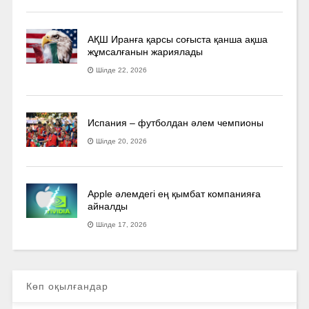
АҚШ Иранға қарсы соғыста қанша ақша
жұмсалғанын жариялады
Шілде 22, 2026
Испания – футболдан әлем чемпионы
Шілде 20, 2026
Apple әлемдегі ең қымбат компанияға
айналды
Шілде 17, 2026
Көп оқылғандар