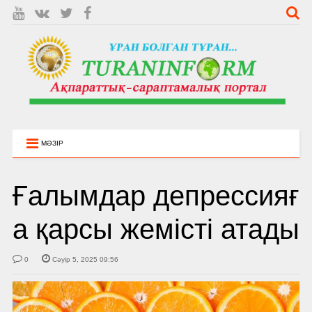
МӘЗІР
Ғалымдар депрессияғ
а қарсы жемісті атады
0
Сәуір 5, 2025 09:56