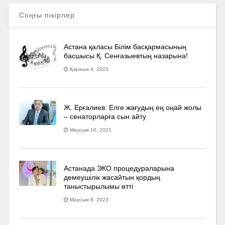
Соңғы пікірлер
Астана қаласы Білім басқармасының
басшысы Қ. Сенғазыевтың назарына!
Қараша 4, 2023
Ж. Ерғалиев: Елге жағудың ең оңай жолы
– сенаторларға сын айту
Маусым 10, 2021
Астанада ЭКО процедураларына
демеушілік жасайтын қордың
таныстырылымы өтті
Маусым 8, 2023