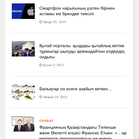
Смартфон нарығының үштен бірінен
астамы екі брендке тиесілі
Шілде 20, 2024
Қытай порталы: қыздары қытайлық жігітке
тұрмысқа шығуды армандайтын елдердің
ондығы
Қазан 5, 2017
Балықтар он есеге азайып кеткен…
Мамыр 19, 2021
СҰХБАТ
Францияның Қазақстандағы Төтенше
және Өкілетті елшісі Франсис Етьен: «…әр
мектепте демократияның не екенін