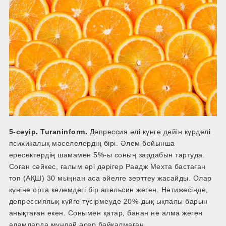
5-сәуір. Turaninform.
Депрессия әлі күнге дейін күрделі
психикалық мәселелердің бірі. Әлем бойынша
ересектердің шамамен 5%-ы соның зардабын тартуда.
Соған сәйкес, ғалым әрі дәрігер Раадж Мехта бастаған
топ (АҚШ) 30 мыңнан аса әйелге зерттеу жасайды. Олар
күніне орта көлемдегі бір апельсин жеген. Нәтижесінде,
депрессиялық күйге түсірмеуде 20%-дық ықпалы барын
анықтаған екен. Сонымен қатар, банан не алма жеген
адамдарда мұндай әсер байқалмаған.