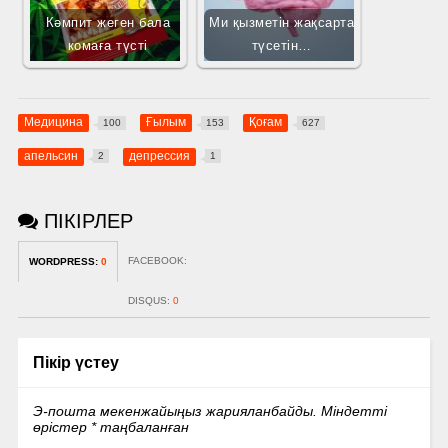
Кәмпит жеген бала
Ми қызметін жақсарта
комаға түсті
түсетін…
Медицина
Ғылым
Қоғам
100
153
627
апельсин
депрессия
2
1
ПІКІРЛЕР
FACEBOOK:
WORDPRESS:
0
DISQUS:
0
Пікір үстеу
Э-пошта мекенжайыңыз жарияланбайды.
Міндетті
өрістер
*
таңбаланған