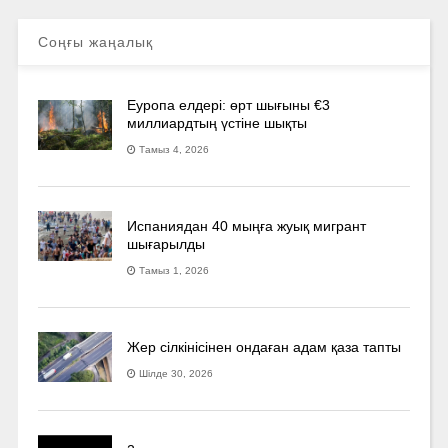
Соңғы жаңалық
Еуропа елдері: өрт шығыны €3
миллиардтың үстіне шықты
Тамыз 4, 2026
Испаниядан 40 мыңға жуық мигрант
шығарылды
Тамыз 1, 2026
Жер сілкінісінен ондаған адам қаза тапты
Шілде 30, 2026