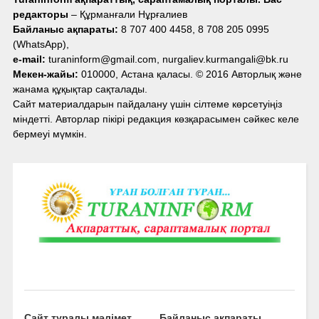
редакторы
– Құрманғали Нұрғалиев
Байланыс ақпараты:
8 707 400 4458, 8 708 205 0995
(WhatsApp),
e-mail:
turaninform@gmail.com, nurgaliev.kurmangali@bk.ru
Мекен-жайы:
010000, Астана қаласы. © 2016 Авторлық және
жанама құқықтар сақталады.
Сайт материалдарын пайдалану үшін сілтеме көрсетуіңіз
міндетті. Авторлар пікірі редакция көзқарасымен сәйкес келе
бермеуі мүмкін.
Сайт туралы мәлімет
Байланыс ақпараты