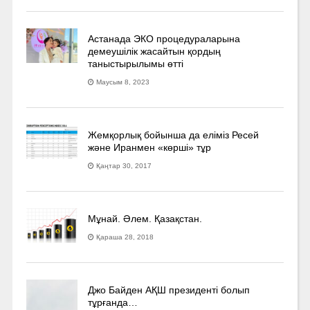
Астанада ЭКО процедураларына
демеушілік жасайтын қордың
таныстырылымы өтті
Маусым 8, 2023
Жемқорлық бойынша да еліміз Ресей
және Иранмен «көрші» тұр
Қаңтар 30, 2017
Мұнай. Әлем. Қазақстан.
Қараша 28, 2018
Джо Байден АҚШ президенті болып
тұрғанда…