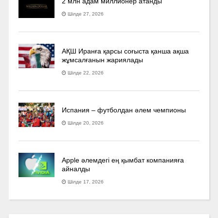
2 млн адам миллионер атанды
Шілде 27, 2026
АҚШ Иранға қарсы соғыста қанша ақша
жұмсалғанын жариялады
Шілде 22, 2026
Испания – футболдан әлем чемпионы
Шілде 20, 2026
Apple әлемдегі ең қымбат компанияға
айналды
Шілде 17, 2026