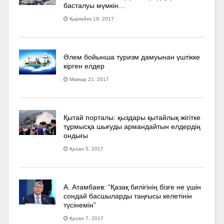
басталуы мүмкін…
Қыркүйек 19, 2017
Әлем бойынша туризм дамуынан үштікке
кірген елдер
Мамыр 21, 2017
Қытай порталы: қыздары қытайлық жігітке
тұрмысқа шығуды армандайтын елдердің
ондығы
Қазан 5, 2017
А. Атамбаев: “Қазақ билігінің бізге не үшін
сондай басшыларды таңғысы келетінін
түсінемін”
Қазан 7, 2017