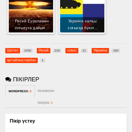
Ресей Еуропамен
Украина халқы:
соғысуға дайын…
соғысқа бүкіл…
Шетел
Ресей
соғыс
Украина
1050
216
21
160
қытайлық сарбаз
1
ПІКІРЛЕР
FACEBOOK:
WORDPRESS:
0
DISQUS:
0
Пікір үстеу