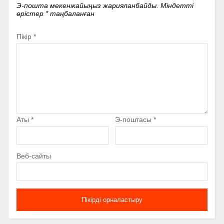
Э-пошта мекенжайыңыз жарияланбайды.
Міндетті
өрістер
*
таңбаланған
Пікір
*
Аты
*
Э-поштасы
*
Веб-сайты