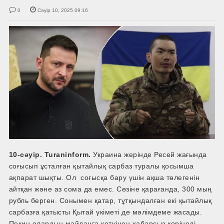
0
Сәуір 10, 2025 09:16
10-сәуір. Turaninform.
Украина жерінде Ресей жағында
соғысып ұсталған қытайлық сарбаз туралы қосымша
ақпарат шықты. Ол соғысқа бару үшін ақша төлегенін
айтқан және аз сома да емес. Сөзіне қарағанда, 300 мың
рубль берген. Сонымен қатар, тұтқындалған екі қытайлық
сарбазға қатысты Қытай үкіметі де мәлімдеме жасады.
Пекин олардың майданға кетуінен хабарсыз көрінеді…