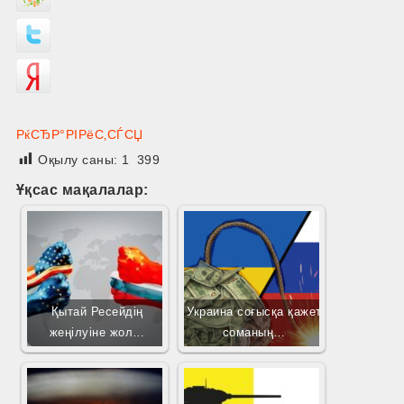
РќСЂР°РІРёС‚СЃСЏ
Оқылу саны:
1 399
Ұқсас мақалалар:
Қытай Ресейдің
Украина соғысқа қажет
жеңілуіне жол…
соманың…