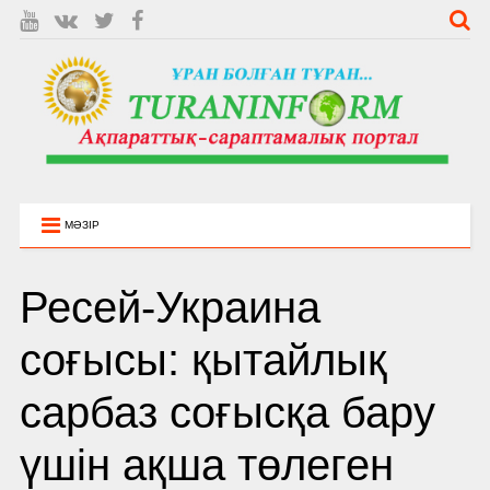
МӘЗІР
Ресей-Украина
соғысы: қытайлық
сарбаз соғысқа бару
үшін ақша төлеген