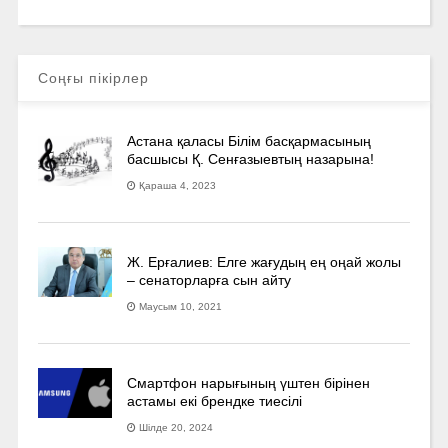
Соңғы пікірлер
Астана қаласы Білім басқармасының
басшысы Қ. Сенғазыевтың назарына!
Қараша 4, 2023
Ж. Ерғалиев: Елге жағудың ең оңай жолы
– сенаторларға сын айту
Маусым 10, 2021
Смартфон нарығының үштен бірінен
астамы екі брендке тиесілі
Шілде 20, 2024