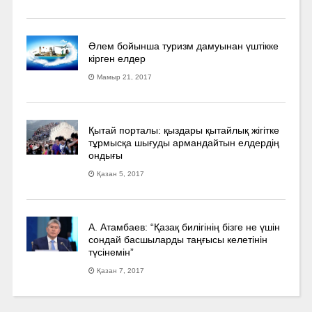
Әлем бойынша туризм дамуынан үштікке
кірген елдер
Мамыр 21, 2017
Қытай порталы: қыздары қытайлық жігітке
тұрмысқа шығуды армандайтын елдердің
ондығы
Қазан 5, 2017
А. Атамбаев: “Қазақ билігінің бізге не үшін
сондай басшыларды таңғысы келетінін
түсінемін”
Қазан 7, 2017