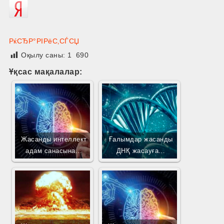
РќСЂР°РІРёС‚СЃСЏ
Оқылу саны:
1 690
Ұқсас мақалалар:
Жасанды интеллект
Ғалымдар жасанды
адам санасына…
ДНҚ жасауға…