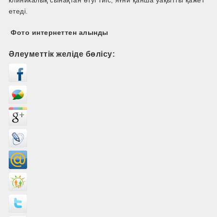
клиникалық сынақтан өтуі тиіс, яғни қанша уақытты қажет
етеді.
Фото интернеттен алынды
Әлеуметтік желіде бөлісу: