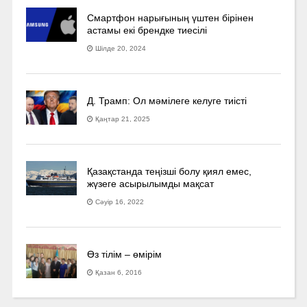
Смартфон нарығының үштен бірінен
астамы екі брендке тиесілі
Шілде 20, 2024
Д. Трамп: Ол мәмілеге келуге тиісті
Қаңтар 21, 2025
Қазақстанда теңізші болу қиял емес,
жүзеге асырылымды мақсат
Сәуір 16, 2022
Өз тілім – өмірім
Қазан 6, 2016