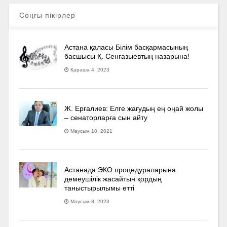
Соңғы пікірлер
Астана қаласы Білім басқармасының
басшысы Қ. Сенғазыевтың назарына!
Қараша 4, 2023
Ж. Ерғалиев: Елге жағудың ең оңай жолы
– сенаторларға сын айту
Маусым 10, 2021
Астанада ЭКО процедураларына
демеушілік жасайтын қордың
таныстырылымы өтті
Маусым 8, 2023