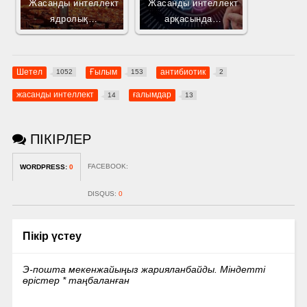
Жасанды интеллект
Жасанды интеллект
ядролық…
арқасында…
Шетел
Ғылым
антибиотик
1052
153
2
жасанды интеллект
ғалымдар
14
13
ПІКІРЛЕР
FACEBOOK:
WORDPRESS:
0
DISQUS:
0
Пікір үстеу
Э-пошта мекенжайыңыз жарияланбайды.
Міндетті
өрістер
*
таңбаланған