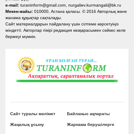
e-mail:
turaninform@gmail.com, nurgaliev.kurmangali@bk.ru
Мекен-жайы:
010000, Астана қаласы. © 2016 Авторлық және
жанама құқықтар сақталады.
Сайт материалдарын пайдалану үшін сілтеме көрсетуіңіз
міндетті. Авторлар пікірі редакция көзқарасымен сәйкес келе
бермеуі мүмкін.
Сайт туралы мәлімет
Байланыс ақпараты
Жаңалық ұсыну
Жарнама берушілерге