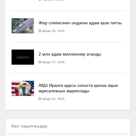
Жер сілкінісінен ондаған адам қаза тапты
Шілде 30, 2026
2 млн адам миллионер атанды
Шілде 27, 2026
АҚШ Иранға қарсы соғыста қанша ақша
жұмсалғанын жариялады
Шілде 22, 2026
Көп оқылғандар