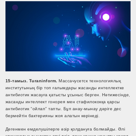
15-тамыз. Turaninform.
Массачусетск технологиялық
институтының бір топ ғалымдары жасанды интеллектке
антибиотик жасауға қатысты ұсыныс берген. Нәтижесінде,
жасанды интеллект гонорея мен стафилококқа қарсы
антибиотик “ойлап” тапты. Бұл анау-мынау дәріге дес
бермейтін бактерияны жоя алатын көрінеді.
Дегенмен емделушілерге әзір қолдануға болмайды. Әлі