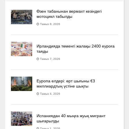
Өзен табанынан вермахт кезіндегі
мотоцикл табылды
Тамыз 8, 2026
Ирландияда төменгі жалақы 2400 еуроға
таяды
Тамыз 7, 2026
Еуропа елдері: өрт шығыны €3
миллиардтың үстіне шықты
Тамыз 4, 2026
Испаниядан 40 мыңға жуық мигрант
шығарылды
Тамыз 1, 2026