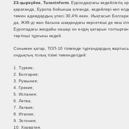
23-қыркүйек. Turaninform.
Еуроодақтағы кедейліктің ор
қарағанда, Еуропа бойынша алғанда, кедейлері көп елд
төмен адамдардың үлесі 30,4% екен. Иықтасып Болгари
да, ЖІӨ-ді жан басына шаққандағы көрсеткіші де көш ілг
Еуропадағы жағдайы нашар он елдің қатарын толтырған
төртінші тұрғыны кедей.
Сонымен қатар, ТОП-10 тізімінде тұрғандардың жартысы
ондықтың толық тізімі төмендегідей:
1. Түркие;
2. Болгария;
3. Румыния;
4. Грекия;
5. Испания;
6. Литва;
7. Латвия;
8. Италия;
9. Эстония;
10. Хорватия.