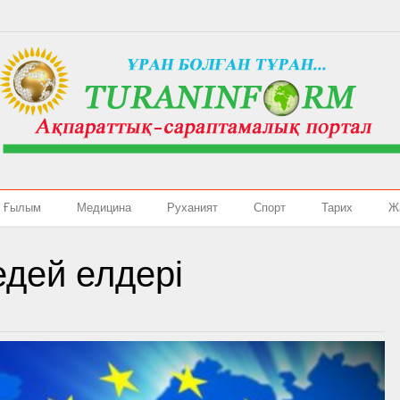
Ғылым
Медицина
Руханият
Спорт
Тарих
Ж
дей елдері