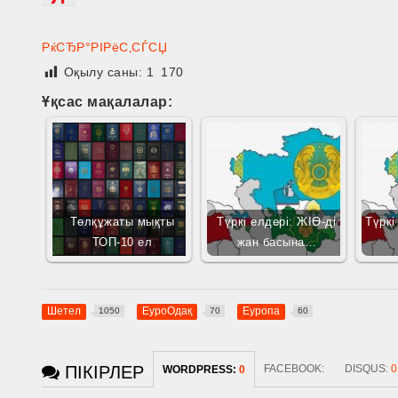
РќСЂР°РІРёС‚СЃСЏ
Оқылу саны:
1 170
Ұқсас мақалалар:
Төлқұжаты мықты
Түркі елдері: ЖІӨ-ді
Түркі
ТОП-10 ел
жан басына…
Шетел
ЕуроОдақ
Еуропа
1050
70
60
ПІКІРЛЕР
FACEBOOK:
DISQUS:
0
WORDPRESS:
0