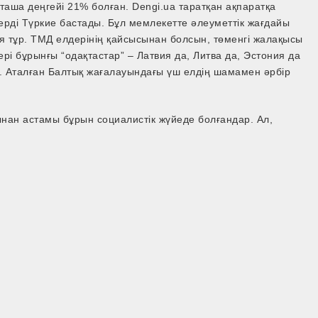
таша деңгейі 21% болған. Dengi.ua таратқан ақпаратқа
ерді Түркие бастады. Бұл мемлекетте әлеуметтік жағдайы
я тұр. ТМД елдерінің қайсысынан болсын, төменгі жалақысы
ері бұрынғы “одақтастар” – Латвия да, Литва да, Эстония да
. Аталған Балтық жағалауындағы үш елдің шамамен әрбір
нан астамы бұрын социалистік жүйеде болғандар. Ал,