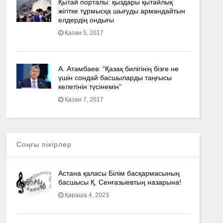
Қытай порталы: қыздары қытайлық
жігітке тұрмысқа шығуды армандайтын
елдердің ондығы
Қазан 5, 2017
А. Атамбаев: “Қазақ билігінің бізге не
үшін сондай басшыларды таңғысы
келетінін түсінемін”
Қазан 7, 2017
Соңғы пікірлер
Астана қаласы Білім басқармасының
басшысы Қ. Сенғазыевтың назарына!
Қараша 4, 2023