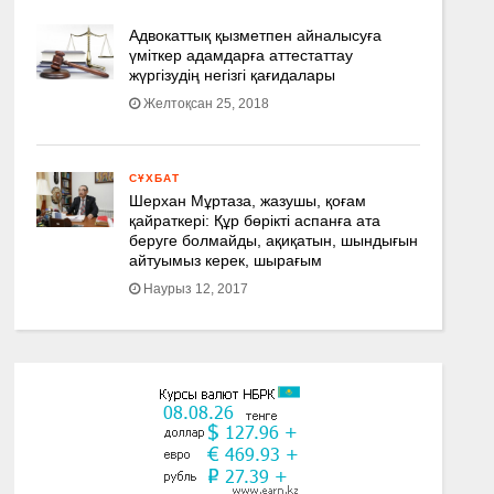
Адвокаттық қызметпен айналысуға
үмiткер адамдарға аттестаттау
жүргізудің негізгі қағидалары
Желтоқсан 25, 2018
СҰХБАТ
Шерхан Мұртаза, жазушы, қоғам
қайраткері: Құр бөрікті аспанға ата
беруге болмайды, ақиқатын, шындығын
айтуымыз керек, шырағым
Наурыз 12, 2017