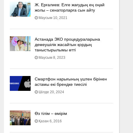
Ж. Ерғалиев: Елге жағудың ең оңай
жолы – сенаторларға сын айту
Маусым 10, 2021
Астанада ЭКО процедураларына
демеушілік жасайтын қордың
таныстырылымы өтті
Маусым 8, 2023
Смартфон нарығының үштен бірінен
астамы екі брендке тиесілі
Шілде 20, 2024
Өз тілім – өмірім
Қазан 6, 2016