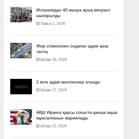
Испаниядан 40 мыңға жуық мигрант
шығарылды
Тамыз 1, 2026
Жер сілкінісінен ондаған адам қаза
тапты
Шілде 30, 2026
2 млн адам миллионер атанды
Шілде 27, 2026
АҚШ Иранға қарсы соғыста қанша ақша
жұмсалғанын жариялады
Шілде 22, 2026