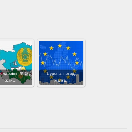
 елдерінің ЖІӨ-ді
Еуропа: пәтерді
жан…
жалға…