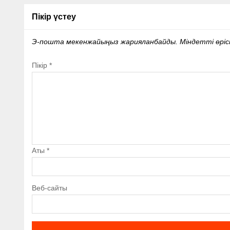
Пікір үстеу
Э-пошта мекенжайыңыз жарияланбайды.
Міндетті өрі
Пікір
*
Аты
*
Веб-сайты