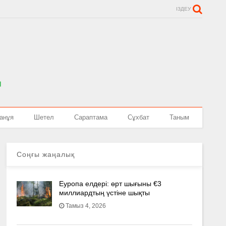
ІЗДЕУ
анұя
Шетел
Сараптама
Сұхбат
Таным
Соңғы жаңалық
Еуропа елдері: өрт шығыны €3
миллиардтың үстіне шықты
Тамыз 4, 2026