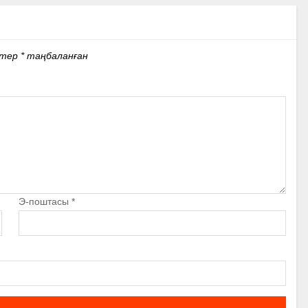
стер
*
таңбаланған
Э-поштасы
*