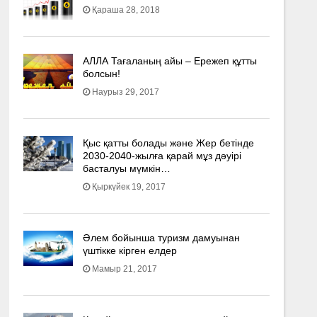
Қараша 28, 2018
АЛЛА Тағаланың айы – Ережеп құтты
болсын!
Наурыз 29, 2017
Қыс қатты болады және Жер бетінде
2030-2040­-жылға қарай мұз дәуірі
басталуы мүмкін…
Қыркүйек 19, 2017
Әлем бойынша туризм дамуынан
үштікке кірген елдер
Мамыр 21, 2017