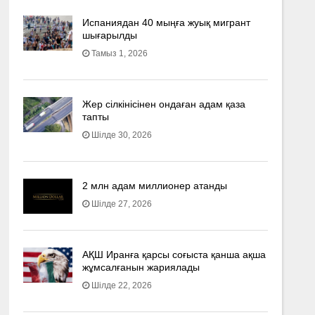
Испаниядан 40 мыңға жуық мигрант
шығарылды
Тамыз 1, 2026
Жер сілкінісінен ондаған адам қаза
тапты
Шілде 30, 2026
2 млн адам миллионер атанды
Шілде 27, 2026
АҚШ Иранға қарсы соғыста қанша ақша
жұмсалғанын жариялады
Шілде 22, 2026