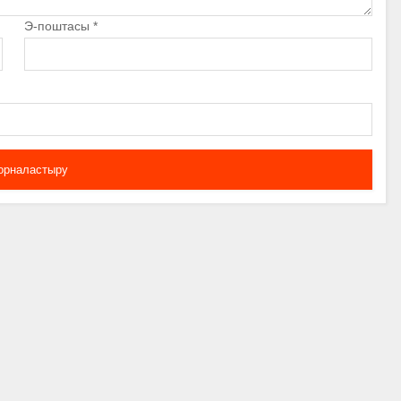
Э-поштасы
*