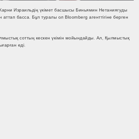
Карни Израильдің үкімет басшысы Биньямин Нетаниягуды
 аттап басса. Бұл туралы ол Bloomberg агенттігіне берген
лмыстық соттың кескен үкімін мойындайды. Ал, Қылмыстық
ғарған еді.