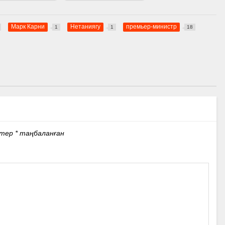
Марк Карни
Нетаниягу
премьер-министр
1
1
18
стер
*
таңбаланған