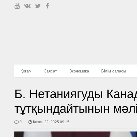
Қоғам
Саясат
Экономика
Білім саласы
Б. Нетаниягуды Кана
тұтқындайтынын мәл
0
Қазан 22, 2025 09:15