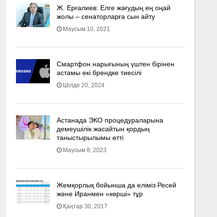
Ж. Ерғалиев: Елге жағудың ең оңай
жолы – сенаторларға сын айту
Маусым 10, 2021
Смартфон нарығының үштен бірінен
астамы екі брендке тиесілі
Шілде 20, 2024
Астанада ЭКО процедураларына
демеушілік жасайтын қордың
таныстырылымы өтті
Маусым 8, 2023
Жемқорлық бойынша да еліміз Ресей
және Иранмен «көрші» тұр
Қаңтар 30, 2017