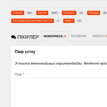
Саясат
Шетел
Израиль
Канада
641
1050
21
40
Халықаралық қылмыстық сот
үкімет
1
15
ПІКІРЛЕР
FACEBOOK:
DISQUS:
0
WORDPRESS:
0
Пікір үстеу
Э-пошта мекенжайыңыз жарияланбайды.
Міндетті өрі
Пікір
*