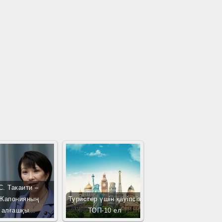
С. Такаити –
Жапонияның
Туристер үшін қауіпсіз
алғашқы…
ТОП-10 ел