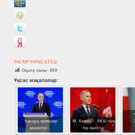
РќСЂР°РІРёС‚СЃСЏ
Оқылу саны:
899
Ұқсас мақалалар:
Канада премьер-
М. Карни: …АҚШ-тың
министрі:…
бір бөлігі…