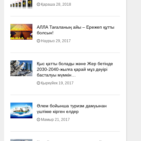
Қараша 28, 2018
АЛЛА Тағаланың айы – Ережеп құтты
болсын!
Наурыз 29, 2017
Қыс қатты болады және Жер бетінде
2030-2040­-жылға қарай мұз дәуірі
басталуы мүмкін…
Қыркүйек 19, 2017
Әлем бойынша туризм дамуынан
үштікке кірген елдер
Мамыр 21, 2017