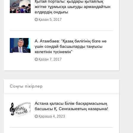
Қытай порталы: қыздары қытайлық
жігітке тұрмысқа шығуды армандайтын
елдердің ондығы
Қазан 5, 2017
А. Атамбаев: “Қазақ билігінің бізге не
үшін сондай басшыларды таңғысы
келетінін түсінемін”
Қазан 7, 2017
Соңғы пікірлер
Астана қаласы Білім басқармасының
басшысы Қ. Сенғазыевтың назарына!
Қараша 4, 2023