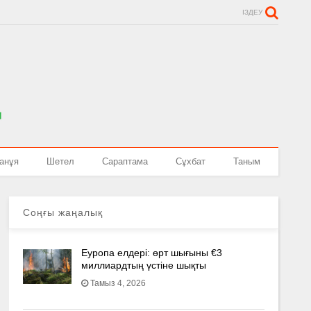
ІЗДЕУ
анұя
Шетел
Сараптама
Сұхбат
Таным
Соңғы жаңалық
Еуропа елдері: өрт шығыны €3
миллиардтың үстіне шықты
Тамыз 4, 2026