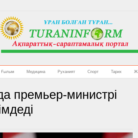
Ғылым
Медицина
Руханият
Спорт
Тарих
Ж
да премьер-министрі
імдеді