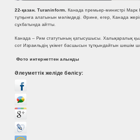
22-қазан. Turaninform.
Канада премьер-министрі Марк 
тұтқынға алатынын мәлімдеді. Әрине, егер, Канада жерін
сұхбатында айтты.
Канада – Рим статутының қатысушысы. Халықаралық қы
сот Израильдің үкімет басшысын тұтқындайтын шешім шы
Фото интернеттен алынды
Әлеуметтік желіде бөлісу: