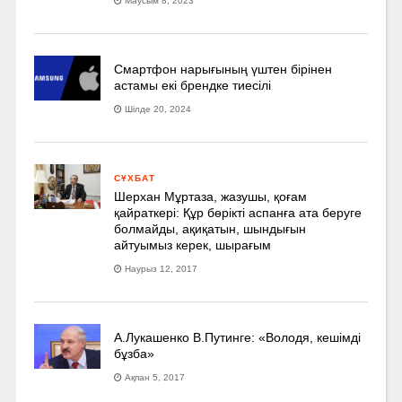
Маусым 8, 2023
Смартфон нарығының үштен бірінен
астамы екі брендке тиесілі
Шілде 20, 2024
СҰХБАТ
Шерхан Мұртаза, жазушы, қоғам
қайраткері: Құр бөрікті аспанға ата беруге
болмайды, ақиқатын, шындығын
айтуымыз керек, шырағым
Наурыз 12, 2017
А.Лукашенко В.Путинге: «Володя, кешімді
бұзба»
Ақпан 5, 2017