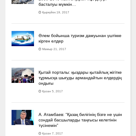
басталуы мүмкін…
Қыркүйек 19, 2017
Әлем бойынша туризм дамуынан үштікке
кірген елдер
Мамыр 21, 2017
Қытай порталы: қыздары қытайлық жігітке
тұрмысқа шығуды армандайтын елдердің
ондығы
Қазан 5, 2017
А. Атамбаев: “Қазақ билігінің бізге не үшін
сондай басшыларды таңғысы келетінін
түсінемін”
Қазан 7, 2017