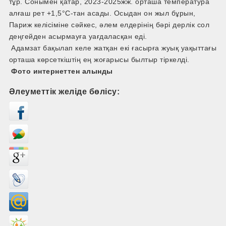
тұр. Сонымен қатар, 2023-2025жж. орташа температура
алғаш рет +1,5°C-тан асады. Осыдан он жыл бұрын,
Париж келісіміне сәйкес, әлем елдерінің бәрі дерлік сол
деңгейден асырмауға уағдаласқан еді.
Адамзат бақылап келе жатқан екі ғасырға жуық уақыттағы
орташа көрсеткіштің ең жоғарысы былтыр тіркелді.
Фото интернеттен алынды
Әлеуметтік желіде бөлісу: