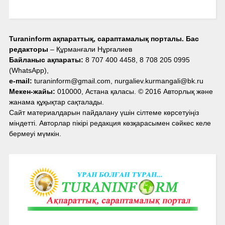
Turaninform ақпараттық, сараптамалық порталы. Бас
редакторы
– Құрманғали Нұрғалиев
Байланыс ақпараты:
8 707 400 4458, 8 708 205 0995
(WhatsApp),
e-mail:
turaninform@gmail.com, nurgaliev.kurmangali@bk.ru
Мекен-жайы:
010000, Астана қаласы. © 2016 Авторлық және
жанама құқықтар сақталады.
Сайт материалдарын пайдалану үшін сілтеме көрсетуіңіз
міндетті. Авторлар пікірі редакция көзқарасымен сәйкес келе
бермеуі мүмкін.