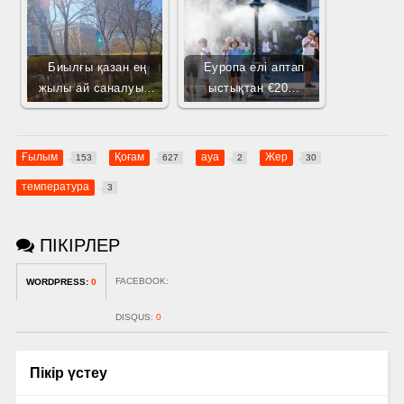
Биылғы қазан ең
Еуропа елі аптап
жылы ай саналуы…
ыстықтан €20…
Ғылым
Қоғам
ауа
Жер
153
627
2
30
температура
3
ПІКІРЛЕР
FACEBOOK:
WORDPRESS:
0
DISQUS:
0
Пікір үстеу