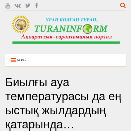
МӘЗІР
Биылғы ауа
температурасы да ең
ыстық жылдардың
қатарында…