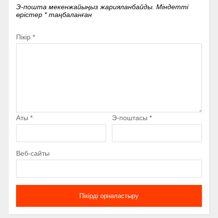
Э-пошта мекенжайыңыз жарияланбайды.
Міндетті
өрістер
*
таңбаланған
Пікір
*
Аты
*
Э-поштасы
*
Веб-сайты