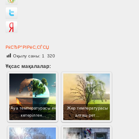
РќСЂР°РІРёС‚СЃСЏ
Оқылу саны:
1 320
Ұқсас мақалалар:
Ауа температурасы ең
Жер температурасы
көтерілген…
алғаш рет…