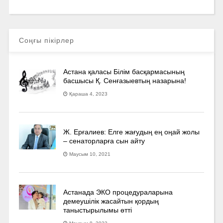
Соңғы пікірлер
Астана қаласы Білім басқармасының
басшысы Қ. Сенғазыевтың назарына!
Қараша 4, 2023
Ж. Ерғалиев: Елге жағудың ең оңай жолы
– сенаторларға сын айту
Маусым 10, 2021
Астанада ЭКО процедураларына
демеушілік жасайтын қордың
таныстырылымы өтті