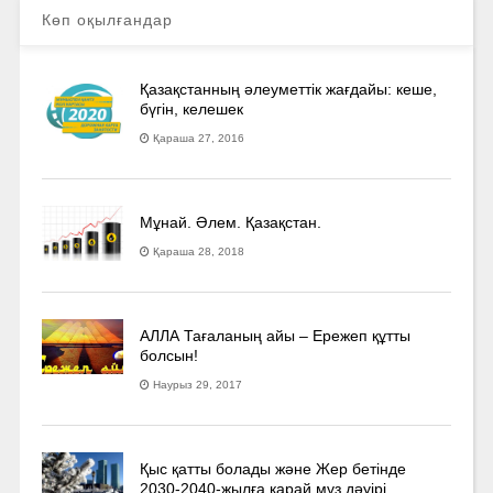
Көп оқылғандар
Қазақстанның әлеуметтік жағдайы: кеше,
бүгін, келешек
Қараша 27, 2016
Мұнай. Әлем. Қазақстан.
Қараша 28, 2018
АЛЛА Тағаланың айы – Ережеп құтты
болсын!
Наурыз 29, 2017
Қыс қатты болады және Жер бетінде
2030-2040­-жылға қарай мұз дәуірі