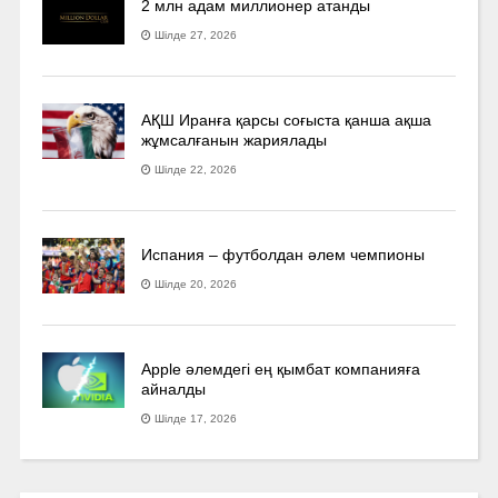
2 млн адам миллионер атанды
Шілде 27, 2026
АҚШ Иранға қарсы соғыста қанша ақша
жұмсалғанын жариялады
Шілде 22, 2026
Испания – футболдан әлем чемпионы
Шілде 20, 2026
Apple әлемдегі ең қымбат компанияға
айналды
Шілде 17, 2026