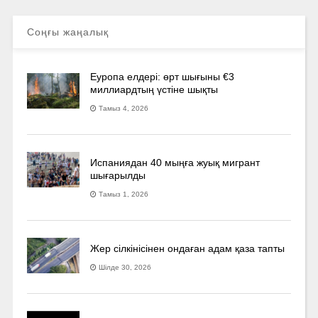
Соңғы жаңалық
Еуропа елдері: өрт шығыны €3
миллиардтың үстіне шықты
Тамыз 4, 2026
Испаниядан 40 мыңға жуық мигрант
шығарылды
Тамыз 1, 2026
Жер сілкінісінен ондаған адам қаза тапты
Шілде 30, 2026