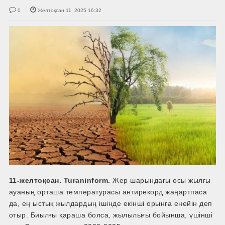
0
Желтоқсан 11, 2025 16:32
11-желтоқсан. Turaninform.
Жер шарындағы осы жылғы
ауаның орташа температурасы антирекорд жаңартпаса
да, ең ыстық жылдардың ішінде екінші орынға енейін деп
отыр. Биылғы қараша болса, жылылығы бойынша, үшінші