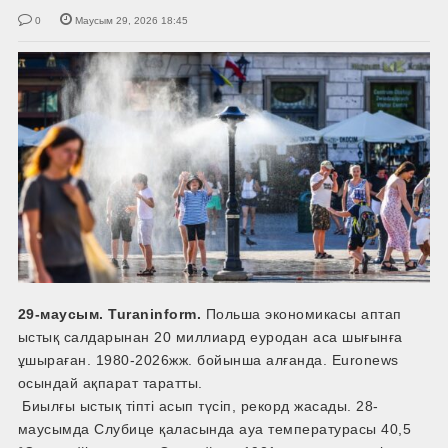
0
Маусым 29, 2026 18:45
29-маусым. Turaninform.
Польша экономикасы аптап
ыстық салдарынан 20 миллиард еуродан аса шығынға
ұшыраған. 1980-2026жж. бойынша алғанда. Euronews
осындай ақпарат таратты.
Биылғы ыстық тіпті асып түсіп, рекорд жасады. 28-
маусымда Слубице қаласында ауа температурасы 40,5