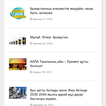
Қазақстанның әлеуметтік жағдайы: кеше,
бүгін, келешек
Қараша 27, 2016
Мұнай. Әлем. Қазақстан.
Қараша 28, 2018
АЛЛА Тағаланың айы – Ережеп құтты
болсын!
Наурыз 29, 2017
Қыс қатты болады және Жер бетінде
2030-2040­-жылға қарай мұз дәуірі
басталуы мүмкін…
Қыркүйек 19, 2017