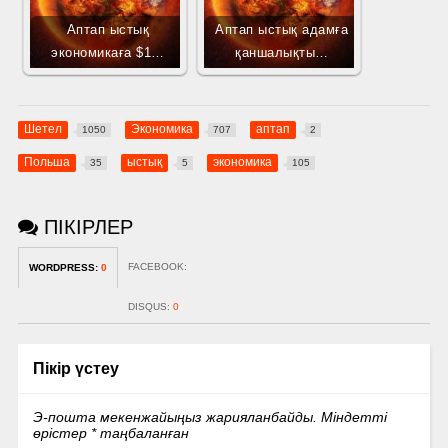
Аптап ыстық
Аптап ыстық адамға
экономикаға $1…
қаншалықты…
Шетел
Экономика
аптап
1050
707
2
Польша
ыстық
экономика
35
5
105
ПІКІРЛЕР
FACEBOOK:
WORDPRESS:
0
DISQUS:
0
Пікір үстеу
Э-пошта мекенжайыңыз жарияланбайды.
Міндетті
өрістер
*
таңбаланған