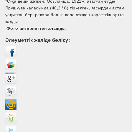
°C-қа дейін жеткен. Осылайша, 1921ж. аталған елдің
Прушкуве қаласында (40,2 °C) тіркелген, ғасырдан астам
уақыттан бері рекорд болып келе жатқан көрсеткіш артта
қалды.
Фото интернеттен алынды
Әлеуметтік желіде бөлісу: