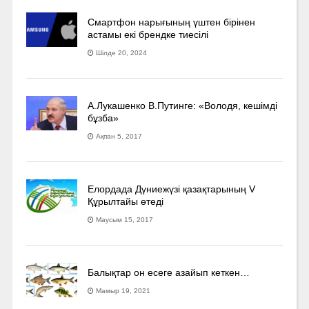
Смартфон нарығының үштен бірінен
астамы екі брендке тиесілі
Шілде 20, 2024
А.Лукашенко В.Путинге: «Володя, кешімді
бұзба»
Ақпан 5, 2017
Елордада Дүниежүзі қазақтарының V
Құрылтайы өтеді
Маусым 15, 2017
Балықтар он есеге азайып кеткен…
Мамыр 19, 2021