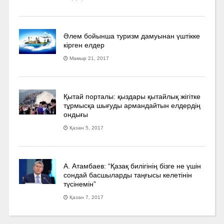
Әлем бойынша туризм дамуынан үштікке
кірген елдер
Мамыр 21, 2017
Қытай порталы: қыздары қытайлық жігітке
тұрмысқа шығуды армандайтын елдердің
ондығы
Қазан 5, 2017
А. Атамбаев: “Қазақ билігінің бізге не үшін
сондай басшыларды таңғысы келетінін
түсінемін”
Қазан 7, 2017