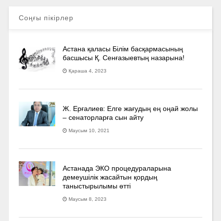
Соңғы пікірлер
Астана қаласы Білім басқармасының
басшысы Қ. Сенғазыевтың назарына!
Қараша 4, 2023
Ж. Ерғалиев: Елге жағудың ең оңай жолы
– сенаторларға сын айту
Маусым 10, 2021
Астанада ЭКО процедураларына
демеушілік жасайтын қордың
таныстырылымы өтті
Маусым 8, 2023