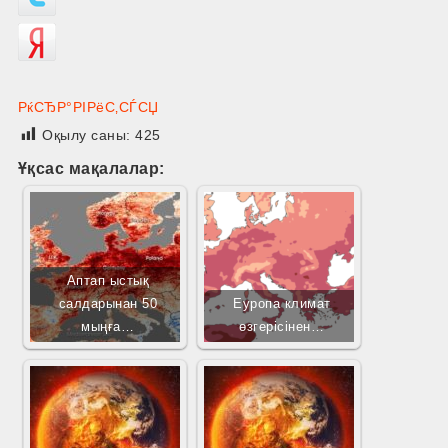
РќСЂР°РІРёС‚СЃСЏ
Оқылу саны:
425
Ұқсас мақалалар:
Аптап ыстық
салдарынан 50
Еуропа климат
мыңға…
өзгерісінен…