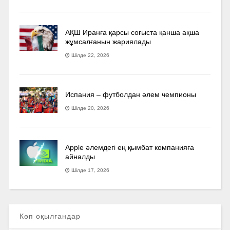
АҚШ Иранға қарсы соғыста қанша ақша
жұмсалғанын жариялады
Шілде 22, 2026
Испания – футболдан әлем чемпионы
Шілде 20, 2026
Apple әлемдегі ең қымбат компанияға
айналды
Шілде 17, 2026
Көп оқылғандар