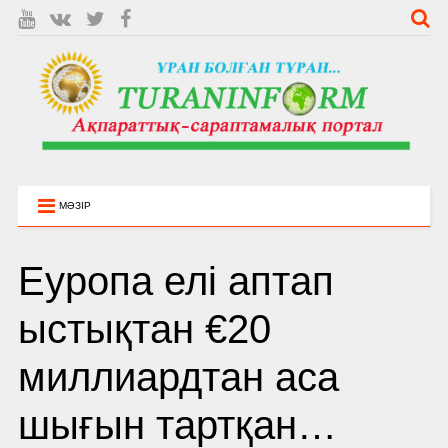
МӘЗІР
Еуропа елі аптап
ыстықтан €20
миллиардтан аса
шығын тартқан…