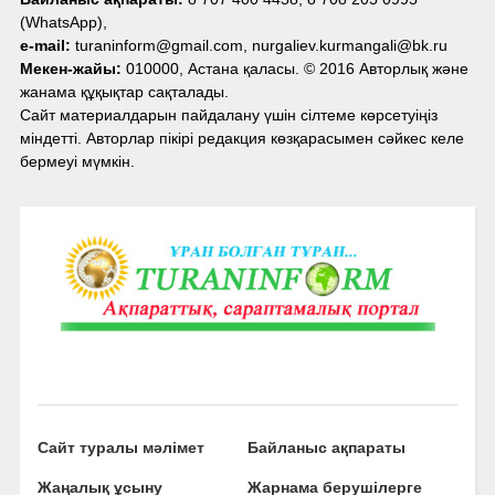
(WhatsApp),
e-mail:
turaninform@gmail.com, nurgaliev.kurmangali@bk.ru
Мекен-жайы:
010000, Астана қаласы. © 2016 Авторлық және
жанама құқықтар сақталады.
Сайт материалдарын пайдалану үшін сілтеме көрсетуіңіз
міндетті. Авторлар пікірі редакция көзқарасымен сәйкес келе
бермеуі мүмкін.
Сайт туралы мәлімет
Байланыс ақпараты
Жаңалық ұсыну
Жарнама берушілерге