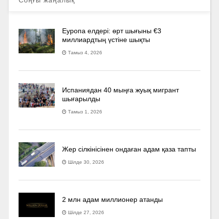
Соңғы жаңалық
Еуропа елдері: өрт шығыны €3
миллиардтың үстіне шықты
Тамыз 4, 2026
Испаниядан 40 мыңға жуық мигрант
шығарылды
Тамыз 1, 2026
Жер сілкінісінен ондаған адам қаза тапты
Шілде 30, 2026
2 млн адам миллионер атанды
Шілде 27, 2026