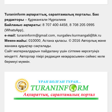
Turaninform ақпараттық, сараптамалық порталы. Бас
редакторы
– Құрманғали Нұрғалиев
Байланыс ақпараты:
8 707 400 4458, 8 708 205 0995
(WhatsApp),
e-mail:
turaninform@gmail.com, nurgaliev.kurmangali@bk.ru
Мекен-жайы:
010000, Астана қаласы. © 2016 Авторлық және
жанама құқықтар сақталады.
Сайт материалдарын пайдалану үшін сілтеме көрсетуіңіз
міндетті. Авторлар пікірі редакция көзқарасымен сәйкес келе
бермеуі мүмкін.