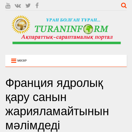
МӘЗІР
Франция ядролық
қару санын
жарияламайтынын
мәлімдеді