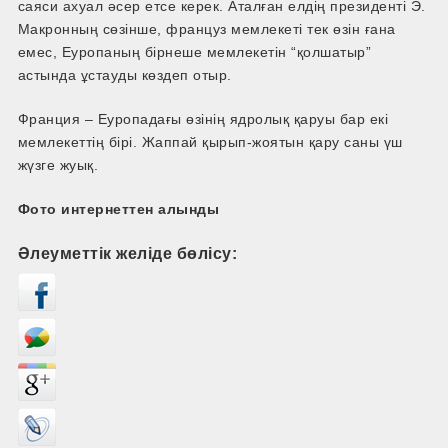
саяси ахуал әсер етсе керек. Аталған елдің президенті Э.
Макронның сөзінше, француз мемлекеті тек өзін ғана
емес, Еуропаның бірнеше мемлекетін “қолшатыр”
астында ұстауды көздеп отыр.
Франция – Еуропадағы өзінің ядролық қаруы бар екі
мемлекеттің бірі. Жаппай қырып-жоятын қару саны үш
жүзге жуық.
Фото интернеттен алынды
Әлеуметтік желіде бөлісу: