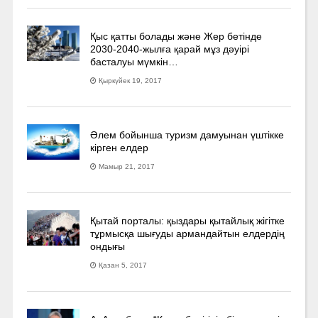
Қыс қатты болады және Жер бетінде
2030-2040­-жылға қарай мұз дәуірі
басталуы мүмкін…
Қыркүйек 19, 2017
Әлем бойынша туризм дамуынан үштікке
кірген елдер
Мамыр 21, 2017
Қытай порталы: қыздары қытайлық жігітке
тұрмысқа шығуды армандайтын елдердің
ондығы
Қазан 5, 2017