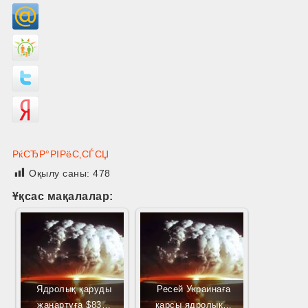
РќСЂР°РІРёС‚СЃСЏ
Оқылу саны:
478
Ұқсас мақалалар:
Ядролық қаруды
Ресей Украинаға
жаңартуға $83…
қарсы ядролық…