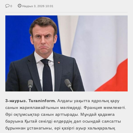
0
Наурыз 3, 2026 10:01
3-наурыз. Turaninform.
Алдағы уақытта ядролық қару
санын жарияламайтынын мәлімдеді. Франция мемлекеті.
Әрі оқтұмсықтар санын арттырады. Мұндай қадамға
баруына Қытай секілді елдердің дәл осындай саясатты
бұрыннан ұстанатыны, әрі қазіргі ауыр халықаралық