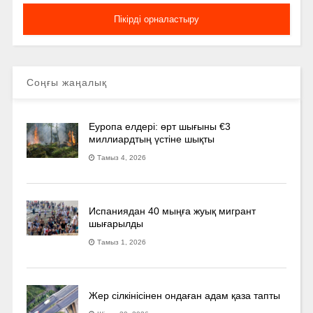
Соңғы жаңалық
Еуропа елдері: өрт шығыны €3
миллиардтың үстіне шықты
Тамыз 4, 2026
Испаниядан 40 мыңға жуық мигрант
шығарылды
Тамыз 1, 2026
Жер сілкінісінен ондаған адам қаза тапты