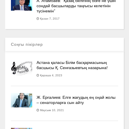
А. Атамбаев: “Қазақ билігінің бізге не үшін
сондай басшыларды таңғысы келетінін
түсінемін”
Қазан 7, 2017
Соңғы пікірлер
Астана қаласы Білім басқармасының
басшысы Қ. Сенғазыевтың назарына!
Қараша 4, 2023
Ж. Ерғалиев: Елге жағудың ең оңай жолы
– сенаторларға сын айту
Маусым 10, 2021