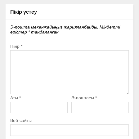
Пікір үстеу
Э-пошта мекенжайыңыз жарияланбайды.
Міндетті
өрістер
*
таңбаланған
Пікір
*
Аты
*
Э-поштасы
*
Веб-сайты