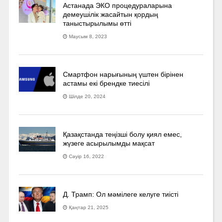
Астанада ЭКО процедураларына
демеушілік жасайтын қордың
таныстырылымы өтті
Маусым 8, 2023
Смартфон нарығының үштен бірінен
астамы екі брендке тиесілі
Шілде 20, 2024
Қазақстанда теңізші болу қиял емес,
жүзеге асырылымды мақсат
Сәуір 16, 2022
Д. Трамп: Ол мәмілеге келуге тиісті
Қаңтар 21, 2025