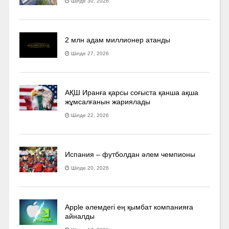
Шілде 30, 2026
2 млн адам миллионер атанды
Шілде 27, 2026
АҚШ Иранға қарсы соғыста қанша ақша
жұмсалғанын жариялады
Шілде 22, 2026
Испания – футболдан әлем чемпионы
Шілде 20, 2026
Apple әлемдегі ең қымбат компанияға
айналды