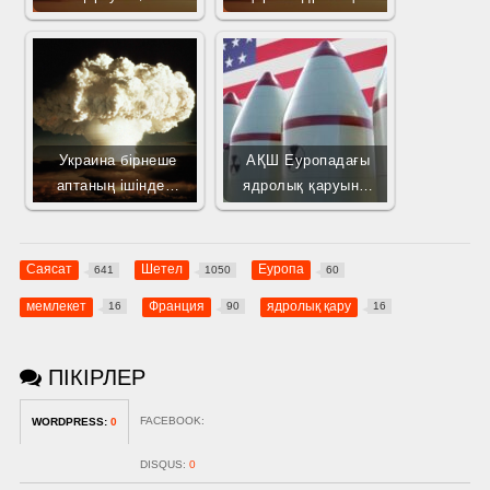
Украина бірнеше
АҚШ Еуропадағы
аптаның ішінде…
ядролық қаруын…
Саясат
Шетел
Еуропа
641
1050
60
мемлекет
Франция
ядролық қару
16
90
16
ПІКІРЛЕР
FACEBOOK:
WORDPRESS:
0
DISQUS:
0