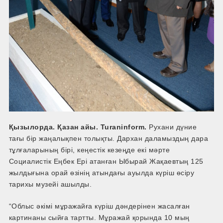
Қызылорда. Қазан айы. Turaninform.
Рухани дүние
тағы бір жаңалықпен толықты. Дархан даламыздың дара
тұлғаларының бірі, кеңестік кезеңде екі мәрте
Социалистік Еңбек Ері атанған Ыбырай Жақаевтың 125
жылдығына орай өзінің атындағы ауылда күріш өсіру
тарихы музейі ашылды.
“Облыс әкімі мұражайға күріш дәндерінен жасалған
картинаны сыйға тартты. Мұражай қорында 10 мың