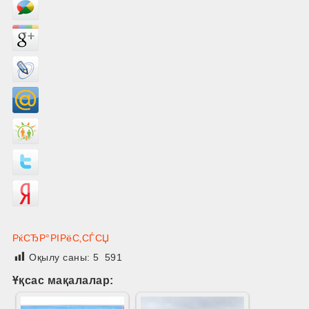
РќСЂР°РІРёС‚СЃСЏ
Оқылу саны:
5 591
Ұқсас мақалалар: