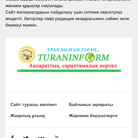
жанама құқықтар сақталады.
Сайт материалдарын пайдалану үшін сілтеме көрсетуіңіз
міндетті. Авторлар пікірі редакция көзқарасымен сәйкес келе
бермеуі мүмкін.
Сайт туралы мәлімет
Байланыс ақпараты
Жаңалық ұсыну
Жарнама берушілерге