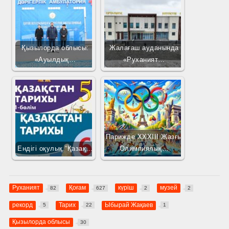
Қызылорда облысы:
Жалағаш ауданында
«Ауылдық…
«Руханият…
Парижде XXXIII Жазғы
Ендігі оқулық “Қазақ…
Олимпиялық…
Руханият
Қоғам
күріш
музей
82
627
2
2
рекорд
Тарих
Ыбырай Жақаев
5
22
1
Қызылорда облысы
30