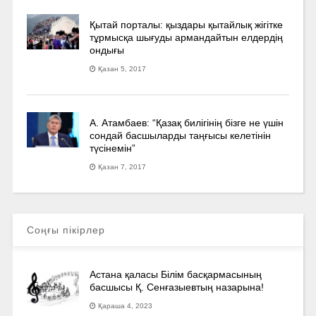
Қытай порталы: қыздары қытайлық жігітке
тұрмысқа шығуды армандайтын елдердің
ондығы
Қазан 5, 2017
А. Атамбаев: “Қазақ билігінің бізге не үшін
сондай басшыларды таңғысы келетінін
түсінемін”
Қазан 7, 2017
Соңғы пікірлер
Астана қаласы Білім басқармасының
басшысы Қ. Сенғазыевтың назарына!
Қараша 4, 2023