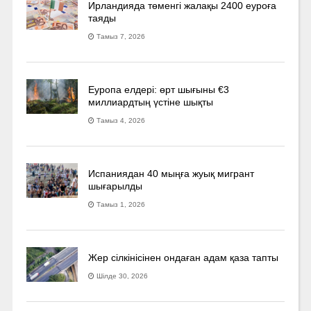
Ирландияда төменгі жалақы 2400 еуроға
таяды
Тамыз 7, 2026
Еуропа елдері: өрт шығыны €3
миллиардтың үстіне шықты
Тамыз 4, 2026
Испаниядан 40 мыңға жуық мигрант
шығарылды
Тамыз 1, 2026
Жер сілкінісінен ондаған адам қаза тапты
Шілде 30, 2026