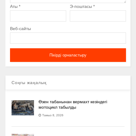
Аты
*
Э-поштасы
*
Веб-сайты
Соңғы жаңалық
Өзен табанынан вермахт кезіндегі
мотоцикл табылды
Тамыз 8, 2026