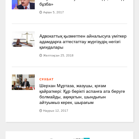
бұзба»
Ақпан 5, 2017
Адвокаттық қызметпен айналысуға үмiткер
адамдарға аттестаттау жүргізудің негізгі
қағидалары
Желтоқсан 25, 2018
СҰХБАТ
Шерхан Мұртаза, жазушы, қоғам
қайраткері: Құр бөрікті аспанға ата беруге
болмайды, ақиқатын, шындығын
айтуымыз керек, шырағым
Наурыз 12, 2017