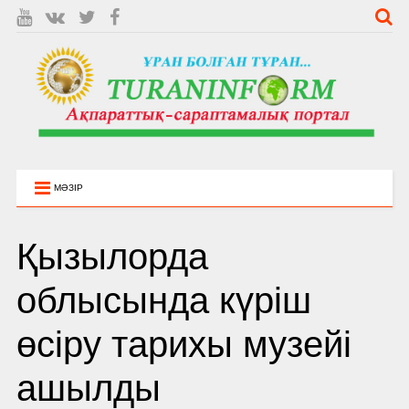
МӘЗІР
Қызылорда
облысында күріш
өсіру тарихы музейі
ашылды