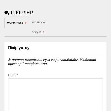
ПІКІРЛЕР
FACEBOOK:
WORDPRESS:
0
DISQUS:
0
Пікір үстеу
Э-пошта мекенжайыңыз жарияланбайды.
Міндетті
өрістер
*
таңбаланған
Пікір
*