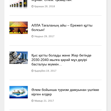
Қараша 28, 2018
АЛЛА Тағаланың айы – Ережеп құтты
болсын!
Наурыз 29, 2017
Қыс қатты болады және Жер бетінде
2030-2040­-жылға қарай мұз дәуірі
басталуы мүмкін…
Қыркүйек 19, 2017
Әлем бойынша туризм дамуынан үштікке
кірген елдер
Мамыр 21, 2017