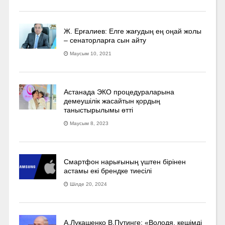
Ж. Ерғалиев: Елге жағудың ең оңай жолы
– сенаторларға сын айту
Маусым 10, 2021
Астанада ЭКО процедураларына
демеушілік жасайтын қордың
таныстырылымы өтті
Маусым 8, 2023
Смартфон нарығының үштен бірінен
астамы екі брендке тиесілі
Шілде 20, 2024
А.Лукашенко В.Путинге: «Володя, кешімді