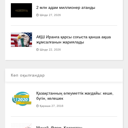
2 млн адам миллионер атанды
Шілде 27, 2026
АҚШ Иранға қарсы соғыста қанша ақша
жұмсалғанын жариялады
Шілде 22, 2026
Көп оқылғандар
Қазақстанның әлеуметтік жағдайы: кеше,
бүгін, келешек
Қараша 27, 2016
Мұнай. Әлем. Қазақстан.