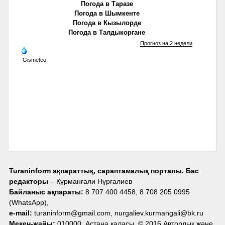
Погода в Таразе
Погода в Шымкенте
Погода в Кызылорде
Погода в Талдыкоргане
Прогноз на 2 недели
Gismeteo
Turaninform ақпараттық, сараптамалық порталы. Бас
редакторы
– Құрманғали Нұрғалиев
Байланыс ақпараты:
8 707 400 4458, 8 708 205 0995
(WhatsApp),
e-mail:
turaninform@gmail.com, nurgaliev.kurmangali@bk.ru
Мекен-жайы:
010000, Астана қаласы. © 2016 Авторлық және