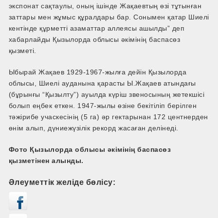
экспонат сақтаулы, оның ішінде Жақаевтың өзі тұтынған
заттары мен жұмыс құралдары бар. Сонымен қатар Шиелі
кентінде құрметті азаматтар аллеясы ашылды” деп
хабарлайды Қызылорда облысы әкімінің баспасөз
қызметі.
Ыбырай Жақаев 1929-1967-жылға дейін Қызылорда
облысы, Шиелі ауданына қарасты Ы.Жақаев атындағы
(бұрынғы “Қызылту”) ауылда күріш звеносының жетекшісі
болып еңбек еткен. 1947-жылы өзіне бекітіліп берілген
тәжірибе учаскесінің (5 га) әр гектарынан 172 центнерден
өнім алып, дүниежүзілік рекорд жасаған делінеді.
Фото Қызылорда облысы әкімінің баспасөз
қызметінен алынды.
Әлеуметтік желіде бөлісу: