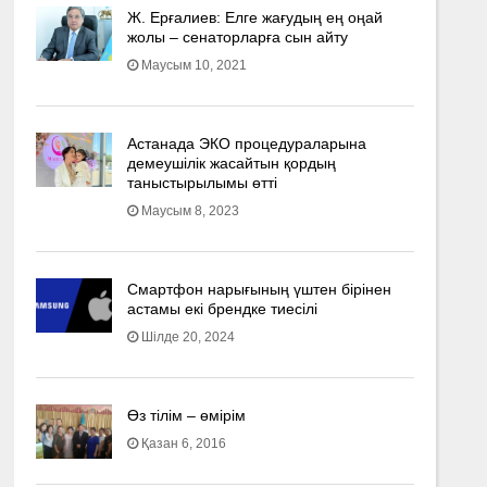
Ж. Ерғалиев: Елге жағудың ең оңай
жолы – сенаторларға сын айту
Маусым 10, 2021
Астанада ЭКО процедураларына
демеушілік жасайтын қордың
таныстырылымы өтті
Маусым 8, 2023
Смартфон нарығының үштен бірінен
астамы екі брендке тиесілі
Шілде 20, 2024
Өз тілім – өмірім
Қазан 6, 2016