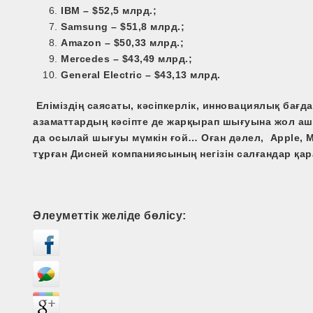
IBM – $52,5 млрд.;
Samsung – $51,8 млрд.;
Amazon
– $50,33 млрд.;
Mercedes – $43,49 млрд.;
General Electric – $
43,13
млрд.
Еліміздің саясаты, кәсіпкерлік, инновациялық бағдар
азаматтардың кәсіпте де жарқырап шығуына жол а
да осылай шығуы мүмкін ғой… Оған дәлел, Apple, Mi
тұрған Дисней компаниясының негізін салғандар қа
Әлеуметтік желіде бөлісу: