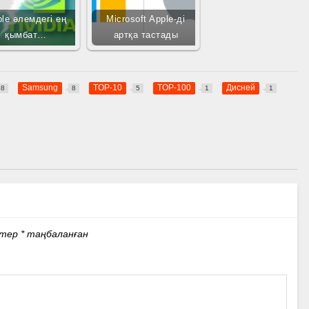
le әлемдегі ең
Microsoft Apple-ді
қымбат…
артқа тастады
Samsung
TOP-10
TOP-100
Дисней
18
8
5
1
1
стер
*
таңбаланған