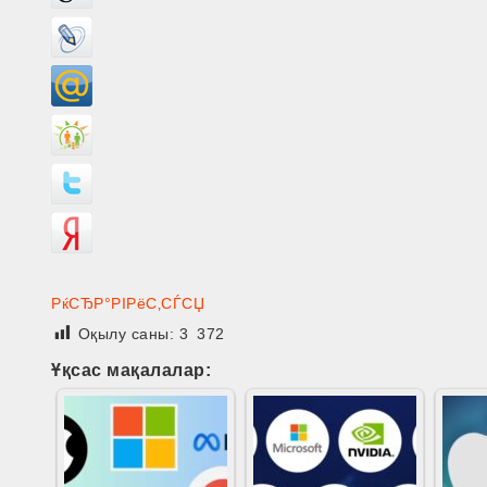
РќСЂР°РІРёС‚СЃСЏ
Оқылу саны:
3 372
Ұқсас мақалалар: