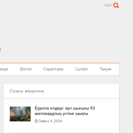
ІЗДЕУ
анұя
Шетел
Сараптама
Сұхбат
Таным
Соңғы жаңалық
Еуропа елдері: өрт шығыны €3
миллиардтың үстіне шықты
Тамыз 4, 2026