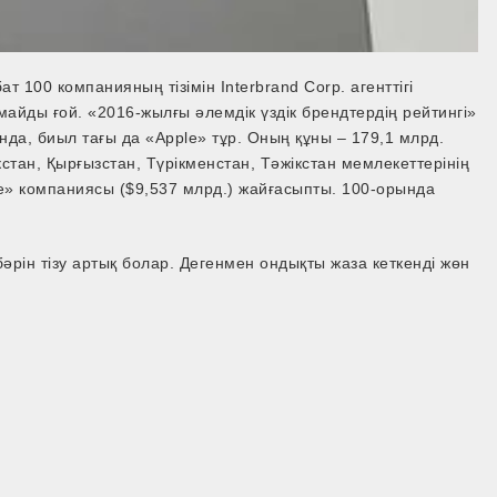
т 100 компанияның тізімін Interbrand Corp. агенттігі
айды ғой. «2016-жылғы әлемдік үздік брендтердің рейтингі»
ында, биыл тағы да «Apple» тұр. Оның құны – 179,1 млрд.
тан, Қырғызстан, Түрікменстан, Тәжікстан мемлекеттерінің
he» компаниясы ($9,537 млрд.) жайғасыпты. 100­-орында
бәрін тізу артық болар. Дегенмен ондықты жаза кеткенді жөн