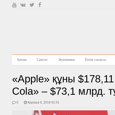
Қоғам
Саясат
Экономика
Білім саласы
«Apple» құны $178,11
Cola» – $73,1 млрд. 
0
Қараша 6, 2016 01:51