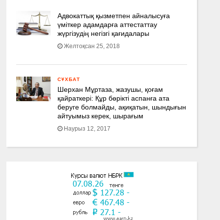
Адвокаттық қызметпен айналысуға
үмiткер адамдарға аттестаттау
жүргізудің негізгі қағидалары
Желтоқсан 25, 2018
СҰХБАТ
Шерхан Мұртаза, жазушы, қоғам
қайраткері: Құр бөрікті аспанға ата
беруге болмайды, ақиқатын, шындығын
айтуымыз керек, шырағым
Наурыз 12, 2017