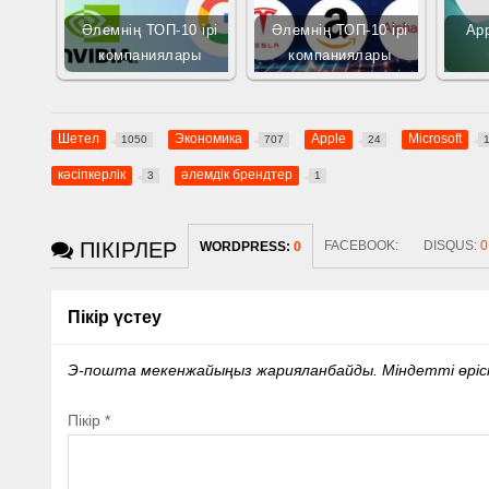
Әлемнің ТОП-10 ірі
Әлемнің ТОП-10 ірі
App
компаниялары
компаниялары
Шетел
Экономика
Apple
Microsoft
1050
707
24
кәсіпкерлік
әлемдік брендтер
3
1
ПІКІРЛЕР
FACEBOOK:
DISQUS:
0
WORDPRESS:
0
Пікір үстеу
Э-пошта мекенжайыңыз жарияланбайды.
Міндетті өрі
Пікір
*