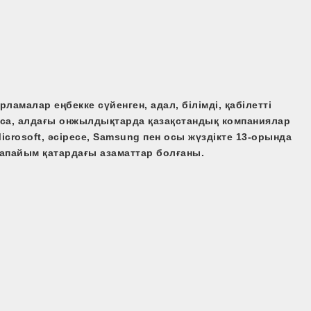
ламалар еңбекке сүйенген, адал, білімді, қабілетті
шса, алдағы онжылдықтарда қазақстандық компаниялар
crosoft, әсіресе, Samsung пен осы жүздікте 13-орында
рапайым қатардағы азаматтар болғаны.