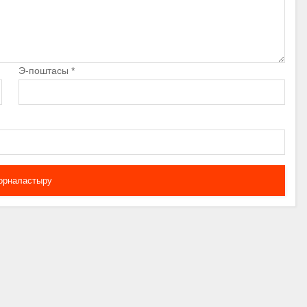
Э-поштасы
*