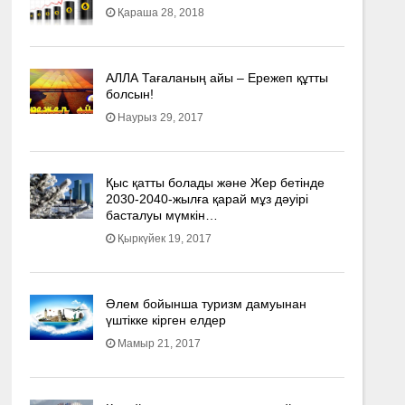
Қараша 28, 2018
АЛЛА Тағаланың айы – Ережеп құтты
болсын!
Наурыз 29, 2017
Қыс қатты болады және Жер бетінде
2030-2040­-жылға қарай мұз дәуірі
басталуы мүмкін…
Қыркүйек 19, 2017
Әлем бойынша туризм дамуынан
үштікке кірген елдер
Мамыр 21, 2017