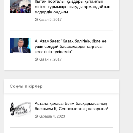
Қытай порталы: қыздары қытайлық
жігітке тұрмысқа шығуды армандайтын
елдердің ондығы
Қазан 5, 2017
А. Атамбаев: “Қазақ билігінің бізге не
үшін сондай басшыларды таңғысы
келетінін түсінемін”
Қазан 7, 2017
Соңғы пікірлер
Астана қаласы Білім басқармасының
басшысы Қ. Сенғазыевтың назарына!
Қараша 4, 2023