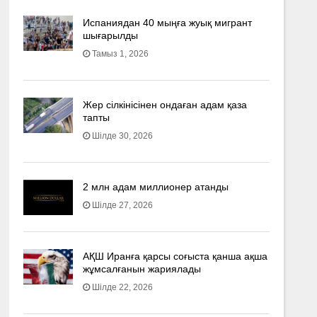
Испаниядан 40 мыңға жуық мигрант
шығарылды
Тамыз 1, 2026
Жер сілкінісінен ондаған адам қаза
тапты
Шілде 30, 2026
2 млн адам миллионер атанды
Шілде 27, 2026
АҚШ Иранға қарсы соғыста қанша ақша
жұмсалғанын жариялады
Шілде 22, 2026