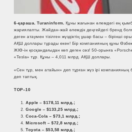
6-қараша. Turaninform.
Құны жағынан әлемдегі ең қымба
жариялапты. Жәйдан­-жай әлемдік деңгейдегі бренд болм
деген атаумен тізілген жүздіктің ұшар басы – бірінші ор
АҚШ доллары тұрады екен! Бір компанияның құны Өзбекс
ЖІӨ­-ін қосқандағыдан көп деген сөз! 50-орынға «Porsc
«Tesla» тұр. Құны – 4,011 млрд. АҚШ доллары.
«Сен тұр, мен атайын» деп тұрған жүз ірі компанияның 
деп таптық.
TOP–10
Apple – $178,11 млрд.;
Google – $133,
25
млрд.;
Coca-Cola – $73,1 млрд.;
Microsoft – $72,8 млрд.;
Toyota – $53,58 млрд.;