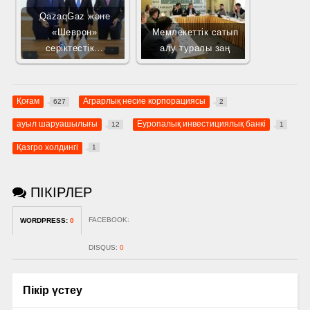
QazaqGaz және
«Шеврон»
Мемлекеттік сатып
серіктестік…
алу туралы заң
Қоғам
Аграрлық несие корпорациясы
627
2
ауыл шаруашылығы
Еуропалық инвестициялық банкі
12
1
Қазгро холдингі
1
ПІКІРЛЕР
FACEBOOK:
WORDPRESS:
0
DISQUS:
0
Пікір үстеу