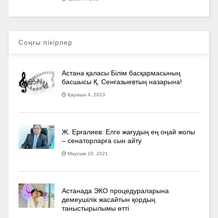
Соңғы пікірлер
Астана қаласы Білім басқармасының
басшысы Қ. Сенғазыевтың назарына!
Қараша 4, 2023
Ж. Ерғалиев: Елге жағудың ең оңай жолы
– сенаторларға сын айту
Маусым 10, 2021
Астанада ЭКО процедураларына
демеушілік жасайтын қордың
таныстырылымы өтті