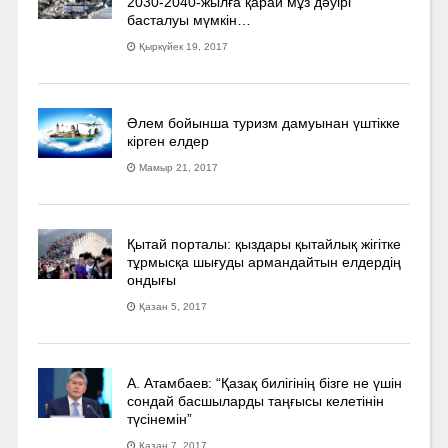
2030-2040­-жылға қарай мұз дәуірі
басталуы мүмкін…
Қыркүйек 19, 2017
Әлем бойынша туризм дамуынан үштікке
кірген елдер
Мамыр 21, 2017
Қытай порталы: қыздары қытайлық жігітке
тұрмысқа шығуды армандайтын елдердің
ондығы
Қазан 5, 2017
А. Атамбаев: “Қазақ билігінің бізге не үшін
сондай басшыларды таңғысы келетінін
түсінемін”
Қазан 7, 2017