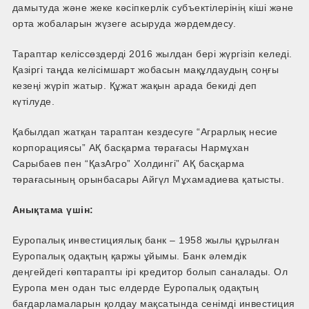
дамытуда және жеке кәсіпкерлік субъектілерінің кіші және
орта жобаларын жүзеге асыруда жәрдемдесу.
Тараптар келіссөздерді 2016 жылдан бері жүргізіп келеді.
Қазіргі таңда келісімшарт жобасын мақұлдаудың соңғы
кезеңі жүріп жатыр. Құжат жақын арада бекиді деп
күтілуде.
Қабылдап жатқан тараптан кездесуге “Аграрлық несие
корпорациясы” АҚ басқарма төрағасы Нармұхан
Сарыбаев пен “ҚазАгро” Холдингі” АҚ басқарма
төрағасының орынбасары Айгүл Мұхамадиева қатысты.
Анықтама үшін:
Еуропалық инвестициялық банк – 1958 жылы құрылған
Еуропалық одақтың қаржы ұйымы. Банк әлемдік
деңгейдегі көптарапты ірі кредитор болып саналады. Ол
Еуропа мен одан тыс елдерде Еуропалық одақтың
бағдарламаларын қолдау мақсатында сенімді инвестиция