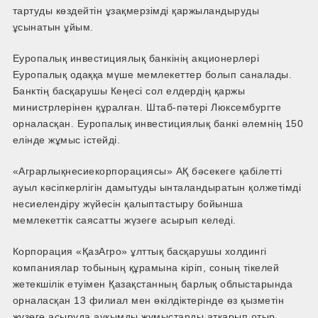
тартуды көздейтін ұзақмерзімді қаржыландыруды
ұсынатын ұйым.
Еуропалық инвестициялық банкінің акционерлері
Еуропалық одаққа мүше мемлекеттер болып саналады.
Банктің басқарушы Кеңесі сол елдердің қаржы
министрлерінен құралған. Штаб-пәтері Люксембургте
орналасқан. Еуропалық инвестициялық банкі әлемнің 150
елінде жұмыс істейді.
«Аграрлықнесиекорпорациясы» АҚ бәсекеге қабілетті
ауыл кәсіпкерлігін дамытуды ынталандыратын қолжетімді
несиелендіру жүйесін қалыптастыру бойынша
мемлекеттік саясатты жүзеге асырып келеді.
Корпорация «ҚазАгро» ұлттық басқарушы холдингі
компаниялар тобының құрамына кіріп, соның тікелей
жетекшілік етуімен Қазақстанның барлық облыстарында
орналасқан 13 филиал мен өкілдіктерінде өз қызметін
жүзеге асыруда ауқымды жұмыстарды атқарып отыр.