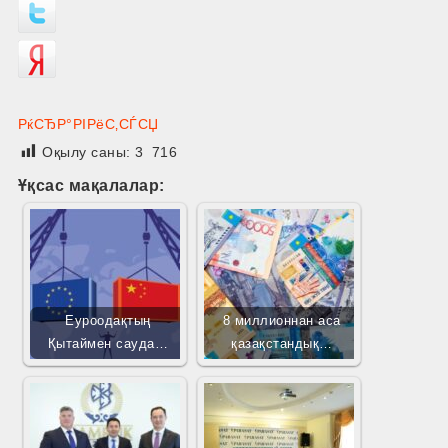
РќСЂР°РІРёС‚СЃСЏ
Оқылу саны:
3 716
Ұқсас мақалалар:
Еуроодақтың
8 миллионнан аса
Қытаймен сауда…
қазақстандық…