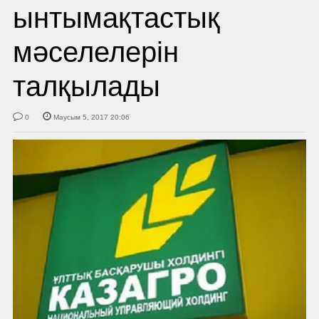
ынтымақтастық
мәселелерін
талқылады
0
Маусым 5, 2017 20:06