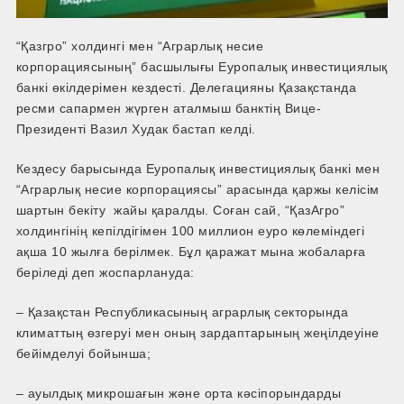
“Қазгро” холдингі мен “Аграрлық несие
корпорациясының” басшылығы Еуропалық инвестициялық
банкі өкілдерімен кездесті. Делегацияны Қазақстанда
ресми сапармен жүрген аталмыш банктің Вице-
Президенті Вазил Худак бастап келді.
Кездесу барысында Еуропалық инвестициялық банкі мен
“Аграрлық несие корпорациясы” арасында қаржы келісім
шартын бекіту жайы қаралды. Соған сай, “ҚазАгро”
холдингінің кепілдігімен 100 миллион еуро көлеміндегі
ақша 10 жылға берілмек. Бұл қаражат мына жобаларға
беріледі деп жоспарлануда:
– Қазақстан Республикасының аграрлық секторында
климаттың өзгеруі мен оның зардаптарының жеңілдеуіне
бейімделуі бойынша;
– ауылдық микрошағын және орта кәсіпорындарды