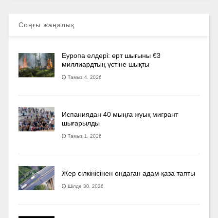
Соңғы жаңалық
Еуропа елдері: өрт шығыны €3
миллиардтың үстіне шықты
Тамыз 4, 2026
Испаниядан 40 мыңға жуық мигрант
шығарылды
Тамыз 1, 2026
Жер сілкінісінен ондаған адам қаза тапты
Шілде 30, 2026