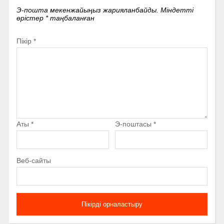
Э-пошта мекенжайыңыз жарияланбайды.
Міндетті
өрістер
*
таңбаланған
Пікір
*
Аты
*
Э-поштасы
*
Веб-сайты