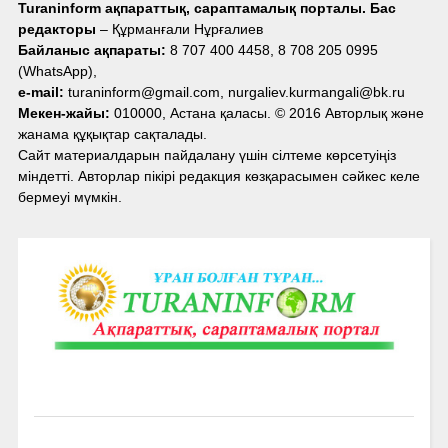
Turaninform ақпараттық, сараптамалық порталы. Бас
редакторы
– Құрманғали Нұрғалиев
Байланыс ақпараты:
8 707 400 4458, 8 708 205 0995
(WhatsApp),
e-mail:
turaninform@gmail.com, nurgaliev.kurmangali@bk.ru
Мекен-жайы:
010000, Астана қаласы. © 2016 Авторлық және
жанама құқықтар сақталады.
Сайт материалдарын пайдалану үшін сілтеме көрсетуіңіз
міндетті. Авторлар пікірі редакция көзқарасымен сәйкес келе
бермеуі мүмкін.