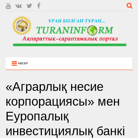
МӘЗІР
«Аграрлық несие
корпорациясы» мен
Еуропалық
инвестициялық банкі