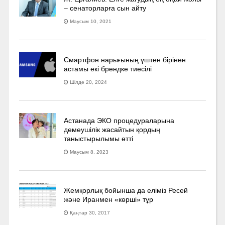
– сенаторларға сын айту
Маусым 10, 2021
Смартфон нарығының үштен бірінен
астамы екі брендке тиесілі
Шілде 20, 2024
Астанада ЭКО процедураларына
демеушілік жасайтын қордың
таныстырылымы өтті
Маусым 8, 2023
Жемқорлық бойынша да еліміз Ресей
және Иранмен «көрші» тұр
Қаңтар 30, 2017