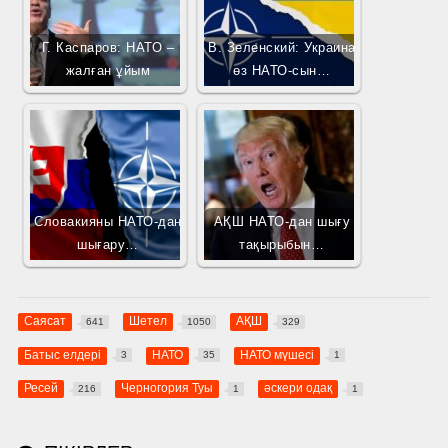
Г. Каспаров: НАТО –
В. Зеленский: Украина
жалған ұйым
өз НАТО-сын…
Словакияны НАТО-дан
АҚШ НАТО-дан шығу
шығару…
тақырыбын…
Саясат
Шетел
АҚШ
641
1050
329
Батыс елдері
НАТО
НАТО мүшесі
3
35
1
Ресей
Черногория Туы
әскери одақ
216
1
1