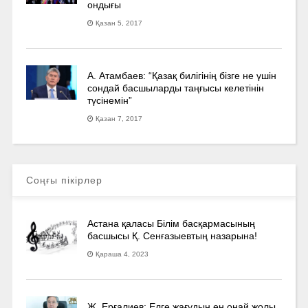
ондығы
Қазан 5, 2017
А. Атамбаев: “Қазақ билігінің бізге не үшін
сондай басшыларды таңғысы келетінін
түсінемін”
Қазан 7, 2017
Соңғы пікірлер
Астана қаласы Білім басқармасының
басшысы Қ. Сенғазыевтың назарына!
Қараша 4, 2023
Ж. Ерғалиев: Елге жағудың ең оңай жолы