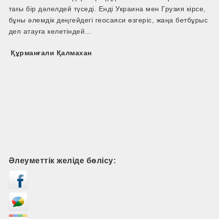
тағы бір дәлелдей түседі. Енді Украина мен Грузия кірсе,
бұны әлемдік деңгейдегі геосаяси өзгеріс, жаңа бетбұрыс
деп атауға келетіндей…
Құрманғали Қалмахан
Әлеуметтік желіде бөлісу: