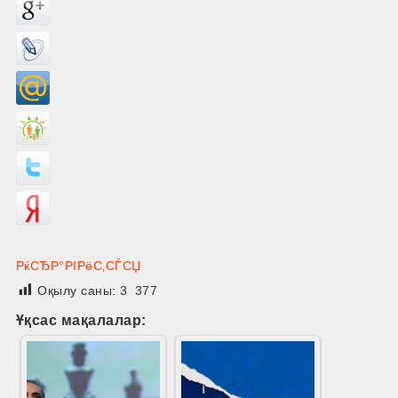
РќСЂР°РІРёС‚СЃСЏ
Оқылу саны:
3 377
Ұқсас мақалалар: