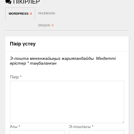
ПІКІРЛЕР
FACEBOOK:
WORDPRESS:
0
DISQUS:
0
Пікір үстеу
Э-пошта мекенжайыңыз жарияланбайды.
Міндетті
өрістер
*
таңбаланған
Пікір
*
Аты
*
Э-поштасы
*