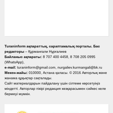
Turaninform ақпараттық, сараптамалық порталы. Бас
редакторы
– Құрманғали Нұрғалиев
Байланыс ақпараты:
8 707 400 4458, 8 708 205 0995
(WhatsApp),
e-mail:
turaninform@gmail.com, nurgaliev.kurmangali@bk.ru
Мекен-жайы:
010000, Астана қаласы. © 2016 Авторлық және
жанама құқықтар сақталады.
Сайт материалдарын пайдалану үшін сілтеме көрсетуіңіз
міндетті. Авторлар пікірі редакция көзқарасымен сәйкес келе
бермеуі мүмкін.