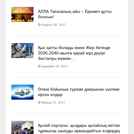
АЛЛА Тағаланың айы – Ережеп құтты
болсын!
Наурыз 29, 2017
Қыс қатты болады және Жер бетінде
2030-2040­-жылға қарай мұз дәуірі
басталуы мүмкін…
Қыркүйек 19, 2017
Әлем бойынша туризм дамуынан үштікке
кірген елдер
Мамыр 21, 2017
Қытай порталы: қыздары қытайлық жігітке
тұрмысқа шығуды армандайтын елдердің