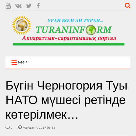
МӘЗІР
Бүгін Черногория Туы
НАТО мүшесі ретінде
көтерілмек…
0
Маусым 7, 2017 05:38