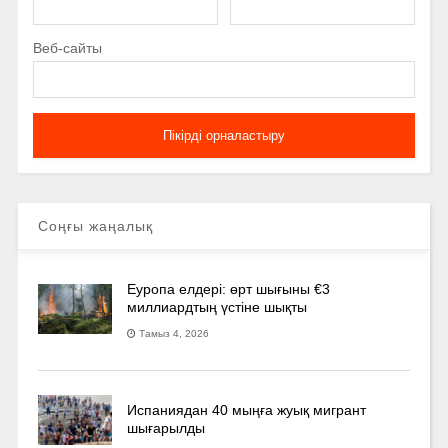
Веб-сайты
Соңғы жаңалық
Еуропа елдері: өрт шығыны €3
миллиардтың үстіне шықты
Тамыз 4, 2026
Испаниядан 40 мыңға жуық мигрант
шығарылды