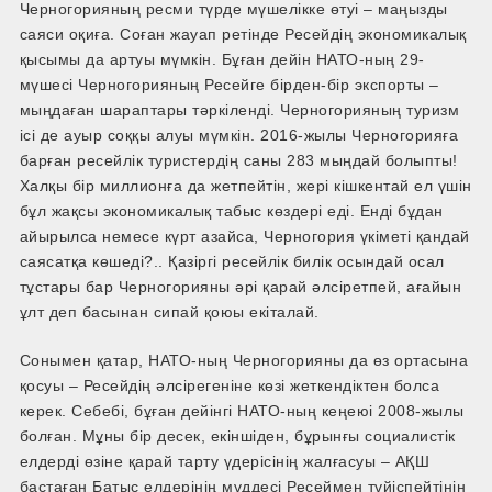
Черногорияның ресми түрде мүшелікке өтуі – маңызды
саяси оқиға. Соған жауап ретінде Ресейдің экономикалық
қысымы да артуы мүмкін. Бұған дейін НАТО-­ның 29-
мүшесі Черногорияның Ресейге бірден­-бір экспорты –
мыңдаған шараптары тәркіленді. Черногорияның туризм
ісі де ауыр соққы алуы мүмкін. 2016-жылы Черногорияға
барған ресейлік туристердің саны 283 мыңдай болыпты!
Халқы бір миллионға да жетпейтін, жері кішкентай ел үшін
бұл жақсы экономикалық табыс көздері еді. Енді бұдан
айырылса немесе күрт азайса, Черногория үкіметі қандай
саясатқа көшеді?.. Қазіргі ресейлік билік осындай осал
тұстары бар Черногорияны әрі қарай әлсіретпей, ағайын
ұлт деп басынан сипай қоюы екіталай.
Сонымен қатар, НАТО-­ның Черногорияны да өз ортасына
қосуы – Ресейдің әлсірегеніне көзі жеткендіктен болса
керек. Себебі, бұған дейінгі НАТО-­ның кеңеюі 2008-жылы
болған. Мұны бір десек, екіншіден, бұрынғы социалистік
елдерді өзіне қарай тарту үдерісінің жалғасуы – АҚШ
бастаған Батыс елдерінің мүддесі Ресеймен түйіспейтінін