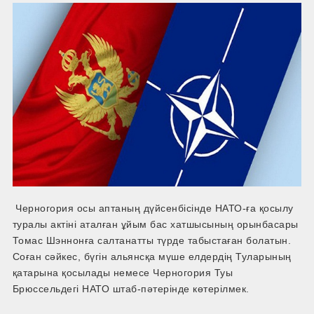
Черногория осы аптаның дүйсенбісінде НАТО-­ға қосылу
туралы актіні аталған ұйым бас хатшысының орынбасары
Томас Шэннонға салтанатты түрде табыстаған болатын.
Соған сәйкес, бүгін альянсқа мүше елдердің Туларының
қатарына қосылады немесе Черногория Туы
Брюссельдегі НАТО штаб-­пәтерінде көтерілмек.