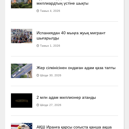
миллиардтың үстіне шықты
Тамыз 4, 2026
Испаниядан 40 мыңға жуық мигрант
шығарылды
Тамыз 1, 2026
Жер сілкінісінен ондаған адам қаза тапты
Шілде 30, 2026
2 млн адам миллионер атанды
Шілде 27, 2026
АҚШ Иранға қарсы соғыста қанша ақша