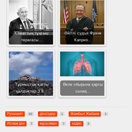
Сенаттың тұңғыш
Әйгілі судья Фрэнк
төрағасы…
Каприо…
Тұрмыстық қатты
Өкпе обырына қарсы
қалдықтар 3,8…
сынақ…
Руханият
дінсіздер
Жамбыл Жабаев
82
1
1
Ислам діні
мұсылман
хадис
7
7
3