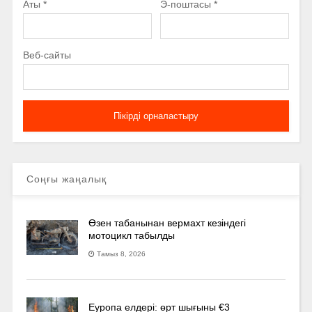
Аты
*
Э-поштасы
*
Веб-сайты
Соңғы жаңалық
Өзен табанынан вермахт кезіндегі
мотоцикл табылды
Тамыз 8, 2026
Еуропа елдері: өрт шығыны €3