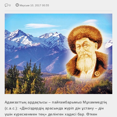
0
Маусым 10, 2017 00:55
Адамзаттың ардақтысы – пайғамбарымыз Мұхаммедтің
(с.а.с.): «Дінсіздердің арасында жүріп дін ұстану – дін
үшін күрескенмен тең» делінген хадисі бар. Өткен