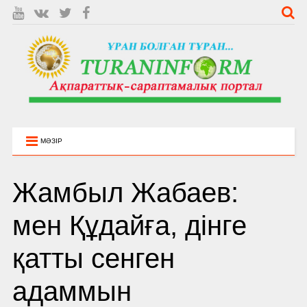
МӘЗІР
Жамбыл Жабаев:
мен Құдайға, дінге
қатты сенген
адаммын