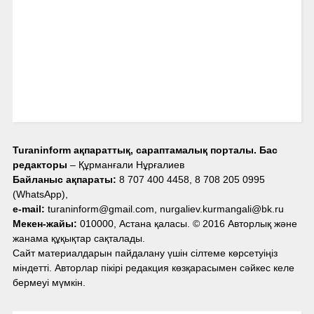
Turaninform ақпараттық, сараптамалық порталы. Бас
редакторы
– Құрманғали Нұрғалиев
Байланыс ақпараты:
8 707 400 4458, 8 708 205 0995
(WhatsApp),
e-mail:
turaninform@gmail.com, nurgaliev.kurmangali@bk.ru
Мекен-жайы:
010000, Астана қаласы. © 2016 Авторлық және
жанама құқықтар сақталады.
Сайт материалдарын пайдалану үшін сілтеме көрсетуіңіз
міндетті. Авторлар пікірі редакция көзқарасымен сәйкес келе
бермеуі мүмкін.