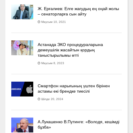
Ж. Ерғалиев: Елге жағудың ең оңай жолы
– сенаторларға сын айту
Маусым 10, 2021
Астанада ЭКО процедураларына
демеушілік жасайтын қордың
таныстырылымы өтті
Маусым 8, 2023
Смартфон нарығының үштен бірінен
астамы екі брендке тиесілі
Шілде 20, 2024
А.Лукашенко В.Путинге: «Володя, кешімді
бұзба»