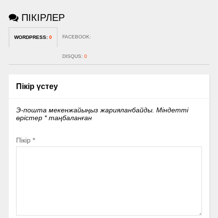
ПІКІРЛЕР
FACEBOOK:
WORDPRESS:
0
DISQUS:
0
Пікір үстеу
Э-пошта мекенжайыңыз жарияланбайды.
Міндетті
өрістер
*
таңбаланған
Пікір
*