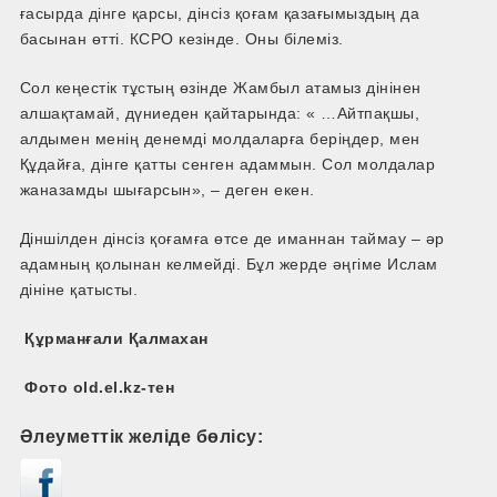
ғасырда дінге қарсы, дінсіз қоғам қазағымыздың да
басынан өтті. КСРО кезінде. Оны білеміз.
Сол кеңестік тұстың өзінде Жамбыл атамыз дінінен
алшақтамай, дүниеден қайтарында: « …Айтпақшы,
алдымен менің денемді молдаларға беріңдер, мен
Құдайға, дінге қатты сенген адаммын. Сол молдалар
жаназамды шығарсын», – деген екен.
Діншілден дінсіз қоғамға өтсе де иманнан таймау – әр
адамның қолынан келмейді. Бұл жерде әңгіме Ислам
дініне қатысты.
Құрманғали Қалмахан
Фото оld.el.kz-тен
Әлеуметтік желіде бөлісу: