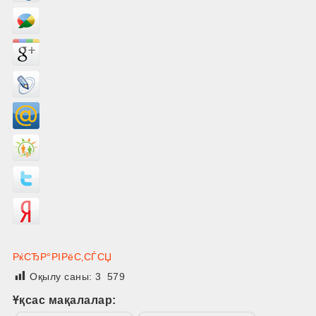
РќСЂР°РІРёС‚СЃСЏ
Оқылу саны:
3 579
Ұқсас мақалалар: