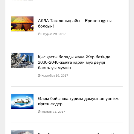
АЛЛА Тағаланың айы – Ережеп құтты
болсын!
Наурыз 29, 2017
Қыс қатты болады және Жер бетінде
2030-2040­-жылға қарай мұз дәуірі
басталуы мүмкін…
Қыркүйек 19, 2017
Әлем бойынша туризм дамуынан үштікке
кірген елдер
Мамыр 21, 2017