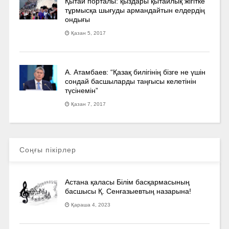
Қытай порталы: қыздары қытайлық жігітке
тұрмысқа шығуды армандайтын елдердің
ондығы
Қазан 5, 2017
А. Атамбаев: “Қазақ билігінің бізге не үшін
сондай басшыларды таңғысы келетінін
түсінемін”
Қазан 7, 2017
Соңғы пікірлер
Астана қаласы Білім басқармасының
басшысы Қ. Сенғазыевтың назарына!
Қараша 4, 2023