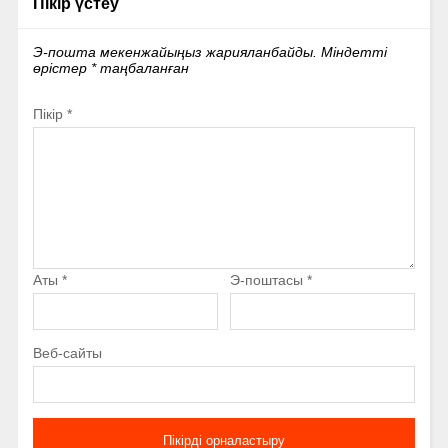
Пікір үстеу
Э-пошта мекенжайыңыз жарияланбайды.
Міндетті
өрістер
*
таңбаланған
Пікір
*
Аты
*
Э-поштасы
*
Веб-сайты