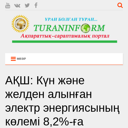
МӘЗІР
АҚШ: Күн және
желден алынған
электр энергиясының
көлемі 8,2%-­ға