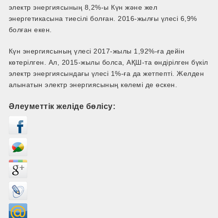
электр энергиясының 8,2%-­ы Күн және жел
энергетикасына тиесілі болған. 2016­-жылғы үлесі 6,9%
болған екен.
Күн энергиясының үлесі 2017-жылы 1,92%-­ға дейін
көтерілген. Ал, 2015-жылы болса, АҚШ-­та өндірілген бүкіл
электр энергиясындағы үлесі 1%­-ға да жетпепті. Желден
алынатын электр энергиясының көлемі де өскен.
Әлеуметтік желіде бөлісу: