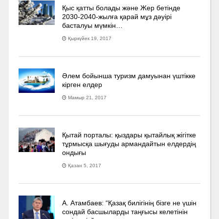
Қыс қатты болады және Жер бетінде
2030-2040­-жылға қарай мұз дәуірі
басталуы мүмкін…
Қыркүйек 19, 2017
Әлем бойынша туризм дамуынан үштікке
кірген елдер
Мамыр 21, 2017
Қытай порталы: қыздары қытайлық жігітке
тұрмысқа шығуды армандайтын елдердің
ондығы
Қазан 5, 2017
А. Атамбаев: “Қазақ билігінің бізге не үшін
сондай басшыларды таңғысы келетінін