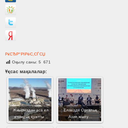
РќСЂР°РІРёС‚СЃСЏ
Оқылу саны:
5 671
Ұқсас мақалалар:
Жиырмадан аса ел
Елімізде Орталық
атомдық қуатты…
Азия жылу…