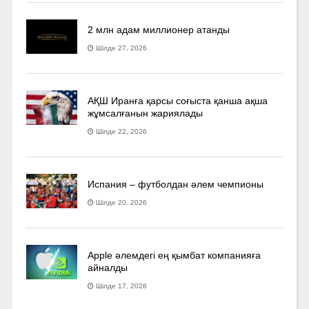
2 млн адам миллионер атанды
Шілде 27, 2026
АҚШ Иранға қарсы соғыста қанша ақша
жұмсалғанын жариялады
Шілде 22, 2026
Испания – футболдан әлем чемпионы
Шілде 20, 2026
Apple әлемдегі ең қымбат компанияға
айналды
Шілде 17, 2026