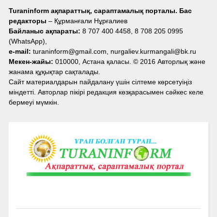
Turaninform ақпараттық, сараптамалық порталы. Бас
редакторы
– Құрманғали Нұрғалиев
Байланыс ақпараты:
8 707 400 4458, 8 708 205 0995
(WhatsApp),
e-mail:
turaninform@gmail.com, nurgaliev.kurmangali@bk.ru
Мекен-жайы:
010000, Астана қаласы. © 2016 Авторлық және
жанама құқықтар сақталады.
Сайт материалдарын пайдалану үшін сілтеме көрсетуіңіз
міндетті. Авторлар пікірі редакция көзқарасымен сәйкес келе
бермеуі мүмкін.