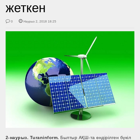
жеткен
0
Наурыз 2, 2018 18:25
2-наурыз. Turaninform.
Былтыр АҚШ-­та өндірілген бүкіл