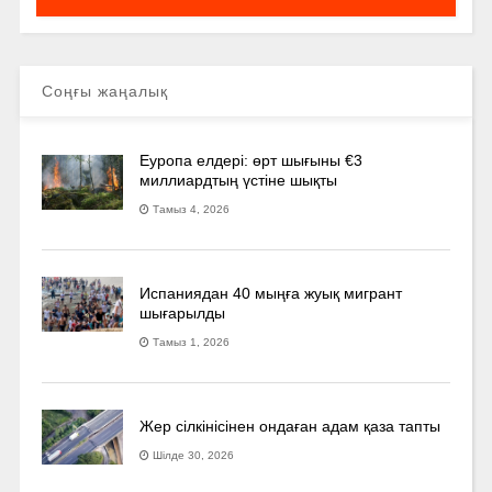
Соңғы жаңалық
Еуропа елдері: өрт шығыны €3
миллиардтың үстіне шықты
Тамыз 4, 2026
Испаниядан 40 мыңға жуық мигрант
шығарылды
Тамыз 1, 2026
Жер сілкінісінен ондаған адам қаза тапты
Шілде 30, 2026