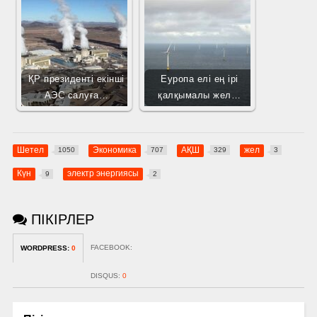
ҚР президенті екінші
Еуропа елі ең ірі
АЭС салуға…
қалқымалы жел…
Шетел
Экономика
АҚШ
жел
1050
707
329
3
Күн
электр энергиясы
9
2
ПІКІРЛЕР
FACEBOOK:
WORDPRESS:
0
DISQUS:
0