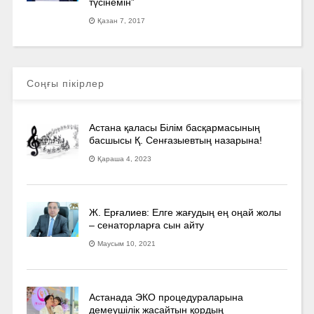
түсінемін”
Қазан 7, 2017
Соңғы пікірлер
Астана қаласы Білім басқармасының
басшысы Қ. Сенғазыевтың назарына!
Қараша 4, 2023
Ж. Ерғалиев: Елге жағудың ең оңай жолы
– сенаторларға сын айту
Маусым 10, 2021
Астанада ЭКО процедураларына
демеушілік жасайтын қордың