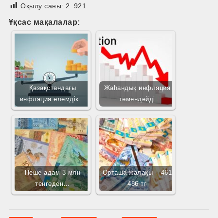
Оқылу саны:
2 921
Ұқсас мақалалар:
Қазақстандағы
Жаһандық инфляция
инфляция әлемдік…
төмендейді
Неше адам 3 млн
Орташа жалақы – 461
теңгеден…
486 тг