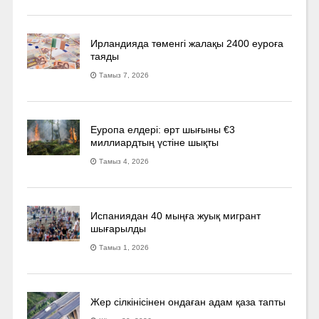
Ирландияда төменгі жалақы 2400 еуроға
таяды
Тамыз 7, 2026
Еуропа елдері: өрт шығыны €3
миллиардтың үстіне шықты
Тамыз 4, 2026
Испаниядан 40 мыңға жуық мигрант
шығарылды
Тамыз 1, 2026
Жер сілкінісінен ондаған адам қаза тапты