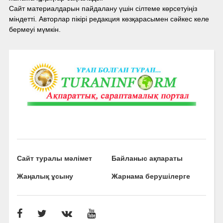
Сайт материалдарын пайдалану үшін сілтеме көрсетуіңіз
міндетті. Авторлар пікірі редакция көзқарасымен сәйкес келе
бермеуі мүмкін.
Сайт туралы мәлімет
Байланыс ақпараты
Жаңалық ұсыну
Жарнама берушілерге