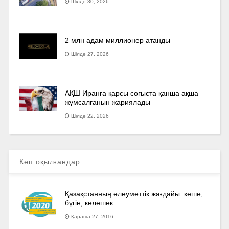
Шілде 30, 2026
2 млн адам миллионер атанды
Шілде 27, 2026
АҚШ Иранға қарсы соғыста қанша ақша
жұмсалғанын жариялады
Шілде 22, 2026
Көп оқылғандар
Қазақстанның әлеуметтік жағдайы: кеше,
бүгін, келешек
Қараша 27, 2016