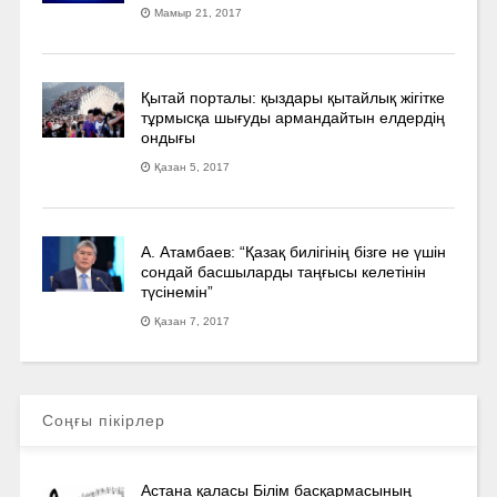
Мамыр 21, 2017
Қытай порталы: қыздары қытайлық жігітке
тұрмысқа шығуды армандайтын елдердің
ондығы
Қазан 5, 2017
А. Атамбаев: “Қазақ билігінің бізге не үшін
сондай басшыларды таңғысы келетінін
түсінемін”
Қазан 7, 2017
Соңғы пікірлер
Астана қаласы Білім басқармасының