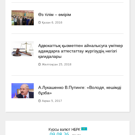
Өз тілім – өмірім
Қазан 6, 2016
Адвокаттық қызметпен айналысуға үмiткер
адамдарға аттестаттау жүргізудің негізгі
қағидалары
Желтоқсан 25, 2018
А.Лукашенко В.Путинге: «Володя, кешімді
бұзба»
Ақпан 5, 2017