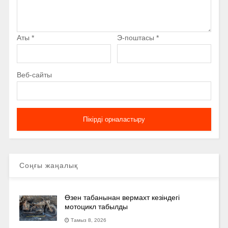
Аты
*
Э-поштасы
*
Веб-сайты
Соңғы жаңалық
Өзен табанынан вермахт кезіндегі
мотоцикл табылды
Тамыз 8, 2026