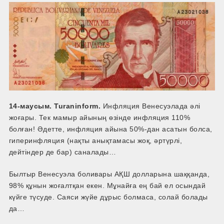
14-
маусым.
Turaninform.
Инфляция Венесуэлада әлі
жоғары. Тек мамыр айының өзінде инфляция 110%
болған! Әдетте, инфляция айына 50%-дан асатын болса,
гиперинфляция (нақты анықтамасы жоқ, әртүрлі,
дейтіндер де бар) саналады…
Былтыр Венесуэла боливары АҚШ долларына шаққанда,
98% құнын жоғалтқан екен. Мұнайға ең бай ел осындай
күйге түсуде. Саяси жүйе дұрыс болмаса, солай болады
да…