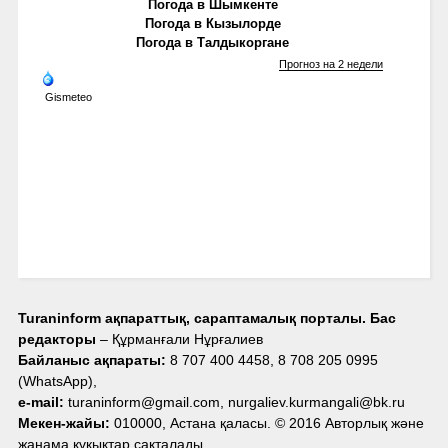
Погода в Шымкенте
Погода в Кызылорде
Погода в Талдыкоргане
Прогноз на 2 недели
Gismeteo
Turaninform ақпараттық, сараптамалық порталы. Бас
редакторы
– Құрманғали Нұрғалиев
Байланыс ақпараты:
8 707 400 4458, 8 708 205 0995
(WhatsApp),
e-mail:
turaninform@gmail.com, nurgaliev.kurmangali@bk.ru
Мекен-жайы:
010000, Астана қаласы. © 2016 Авторлық және
жанама құқықтар сақталады.