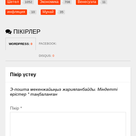
Шетел
Экономика
Венесуэла
1052
708
11
инфляция
Мұнай
10
35
ПІКІРЛЕР
FACEBOOK:
WORDPRESS:
0
DISQUS:
0
Пікір үстеу
Э-пошта мекенжайыңыз жарияланбайды.
Міндетті
өрістер
*
таңбаланған
Пікір
*