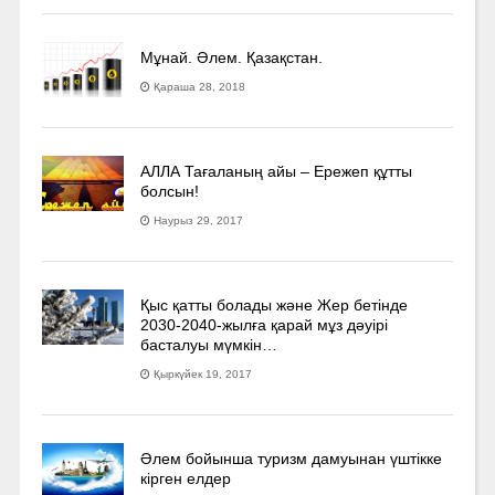
Мұнай. Әлем. Қазақстан.
Қараша 28, 2018
АЛЛА Тағаланың айы – Ережеп құтты
болсын!
Наурыз 29, 2017
Қыс қатты болады және Жер бетінде
2030-2040­-жылға қарай мұз дәуірі
басталуы мүмкін…
Қыркүйек 19, 2017
Әлем бойынша туризм дамуынан үштікке
кірген елдер