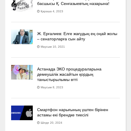
басшысы Қ. Сенғазыевтың назарына!
Қараша 4, 2023
Ж. Ерғалиев: Елге жағудың ең оңай жолы
– сенаторларға сын айту
Маусым 10, 2021
Астанада ЭКО процедураларына
демеушілік жасайтын қордың
таныстырылымы өтті
Маусым 8, 2023
Смартфон нарығының үштен бірінен
астамы екі брендке тиесілі
Шілде 20, 2024