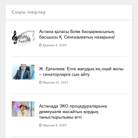
Соңғы пікірлер
Астана қаласы Білім басқармасының
басшысы Қ. Сенғазыевтың назарына!
Қараша 4, 2023
Ж. Ерғалиев: Елге жағудың ең оңай жолы
– сенаторларға сын айту
Маусым 10, 2021
Астанада ЭКО процедураларына
демеушілік жасайтын қордың
таныстырылымы өтті
Маусым 8, 2023