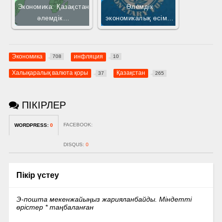
Экономика: Қазақстан
Әлемдік
әлемдік…
экономикалық өсім…
Экономика
инфляция
708
10
Халықаралық валюта қоры
Қазақстан
37
265
ПІКІРЛЕР
FACEBOOK:
WORDPRESS:
0
DISQUS:
0
Пікір үстеу
Э-пошта мекенжайыңыз жарияланбайды.
Міндетті
өрістер
*
таңбаланған