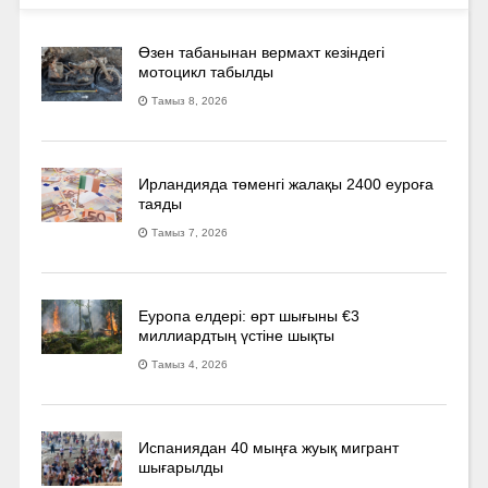
Өзен табанынан вермахт кезіндегі
мотоцикл табылды
Тамыз 8, 2026
Ирландияда төменгі жалақы 2400 еуроға
таяды
Тамыз 7, 2026
Еуропа елдері: өрт шығыны €3
миллиардтың үстіне шықты
Тамыз 4, 2026
Испаниядан 40 мыңға жуық мигрант
шығарылды