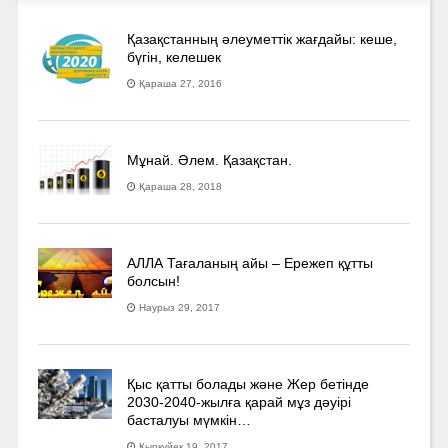
Қазақстанның әлеуметтік жағдайы: кеше,
бүгін, келешек
Қараша 27, 2016
Мұнай. Әлем. Қазақстан.
Қараша 28, 2018
АЛЛА Тағаланың айы – Ережеп құтты
болсын!
Наурыз 29, 2017
Қыс қатты болады және Жер бетінде
2030-2040­-жылға қарай мұз дәуірі
басталуы мүмкін…
Қыркүйек 19, 2017