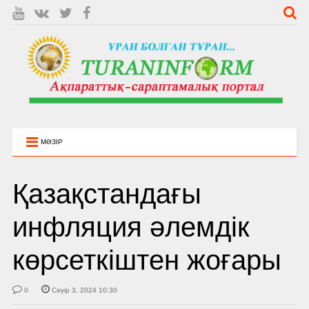
МӘЗІР
Қазақстандағы
инфляция әлемдік
көрсеткіштен жоғары
0
Сәуір 3, 2024 10:30