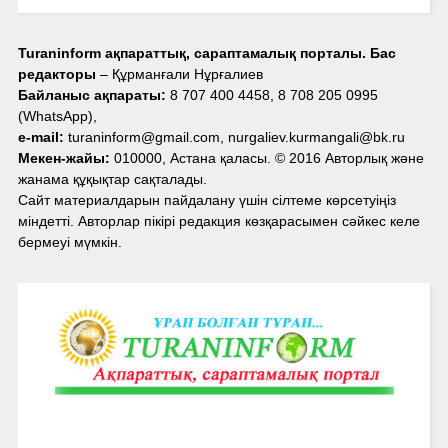
Turaninform ақпараттық, сараптамалық порталы. Бас
редакторы
– Құрманғали Нұрғалиев
Байланыс ақпараты:
8 707 400 4458, 8 708 205 0995
(WhatsApp),
e-mail:
turaninform@gmail.com, nurgaliev.kurmangali@bk.ru
Мекен-жайы:
010000, Астана қаласы. © 2016 Авторлық және
жанама құқықтар сақталады.
Сайт материалдарын пайдалану үшін сілтеме көрсетуіңіз
міндетті. Авторлар пікірі редакция көзқарасымен сәйкес келе
бермеуі мүмкін.