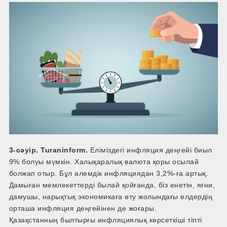
3-сәуір. Turaninform.
Еліміздегі инфляция деңгейі биыл
9% болуы мүмкін. Халықаралық валюта қоры осылай
болжап отыр. Бұл әлемдік инфляциядан 3,2%-ға артық.
Дамыған мемлекеттерді былай қойғанда, біз енетін, яғни,
дамушы, нарықтық экономикаға өту жолындағы елдердің
орташа инфляция деңгейінен де жоғары.
Қазақстанның былтырғы инфляциялық көрсеткіші тіпті