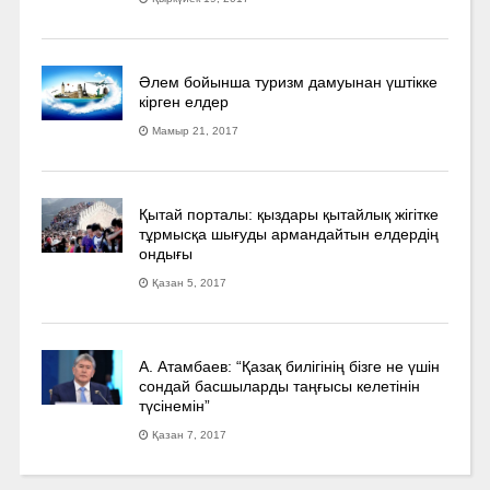
Әлем бойынша туризм дамуынан үштікке
кірген елдер
Мамыр 21, 2017
Қытай порталы: қыздары қытайлық жігітке
тұрмысқа шығуды армандайтын елдердің
ондығы
Қазан 5, 2017
А. Атамбаев: “Қазақ билігінің бізге не үшін
сондай басшыларды таңғысы келетінін
түсінемін”
Қазан 7, 2017