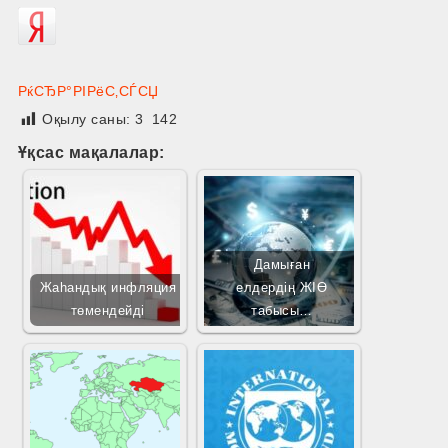
РќСЂР°РІРёС‚СЃСЏ
Оқылу саны:
3 142
Ұқсас мақалалар:
Дамыған
Жаһандық инфляция
елдердің ЖІӨ
төмендейді
табысы…