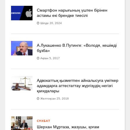
Смартфон нарығының үштен бірінен
астамы екі брендке тиесілі
Шілде 20, 2024
А.Лукашенко В.Путинге: «Володя, кешімді
бұзба»
Ақпан 5, 2017
Адвокаттық қызметпен айналысуға үмiткер
адамдарға аттестаттау жүргізудің негізгі
қағидалары
Желтоқсан 25, 2018
СҰХБАТ
Шерхан Мұртаза, жазушы, қоғам