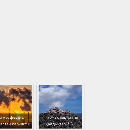
Атмосфераға
Тұрмыстық қатты
алған парниктік
қалдықтар 3,8…