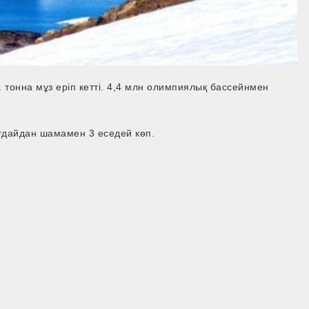
 тонна мұз еріп кетті. 4,4 млн олимпиялық бассейнмен
ағдайдан шамамен 3 еседей көп.