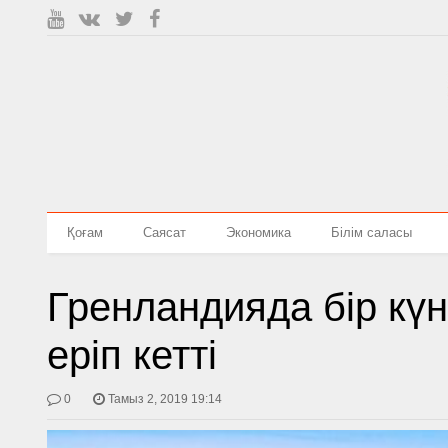
Қоғам
Саясат
Экономика
Білім саласы
Гренландияда бір күн
еріп кетті
0
Тамыз 2, 2019 19:14