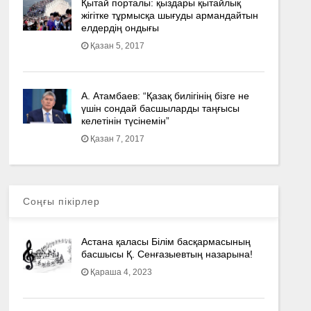
Қытай порталы: қыздары қытайлық
жігітке тұрмысқа шығуды армандайтын
елдердің ондығы
Қазан 5, 2017
А. Атамбаев: “Қазақ билігінің бізге не
үшін сондай басшыларды таңғысы
келетінін түсінемін”
Қазан 7, 2017
Соңғы пікірлер
Астана қаласы Білім басқармасының
басшысы Қ. Сенғазыевтың назарына!
Қараша 4, 2023