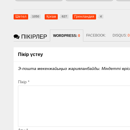
Шетел
Қоғам
Гренландия
1050
627
4
ПІКІРЛЕР
FACEBOOK:
DISQUS:
0
WORDPRESS:
0
Пікір үстеу
Э-пошта мекенжайыңыз жарияланбайды.
Міндетті өрі
Пікір
*
Аты
*