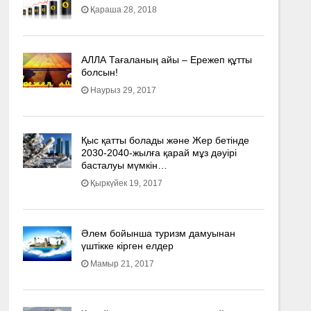
Қараша 28, 2018
АЛЛА Тағаланың айы – Ережеп құтты
болсын!
Наурыз 29, 2017
Қыс қатты болады және Жер бетінде
2030-2040­-жылға қарай мұз дәуірі
басталуы мүмкін…
Қыркүйек 19, 2017
Әлем бойынша туризм дамуынан
үштікке кірген елдер
Мамыр 21, 2017