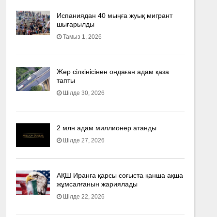
Испаниядан 40 мыңға жуық мигрант
шығарылды
Тамыз 1, 2026
Жер сілкінісінен ондаған адам қаза
тапты
Шілде 30, 2026
2 млн адам миллионер атанды
Шілде 27, 2026
АҚШ Иранға қарсы соғыста қанша ақша
жұмсалғанын жариялады
Шілде 22, 2026