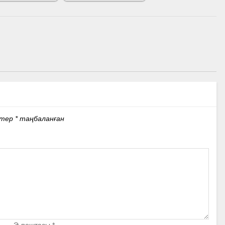
стер
*
таңбаланған
Э-поштасы
*