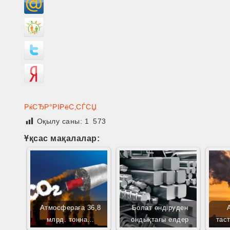
РќСЂР°РІРёС‚СЃСЏ
Оқылу саны:
1 573
Ұқсас мақалалар:
Атмосфераға 36,8
Болат өндіруден
млрд. тонна…
ондықтағы елдер
таст