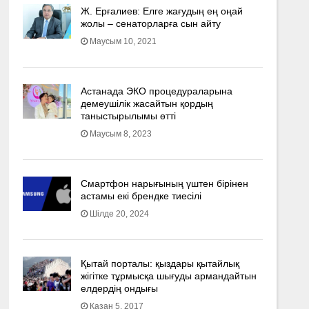
Ж. Ерғалиев: Елге жағудың ең оңай
жолы – сенаторларға сын айту
Маусым 10, 2021
Астанада ЭКО процедураларына
демеушілік жасайтын қордың
таныстырылымы өтті
Маусым 8, 2023
Смартфон нарығының үштен бірінен
астамы екі брендке тиесілі
Шілде 20, 2024
Қытай порталы: қыздары қытайлық
жігітке тұрмысқа шығуды армандайтын
елдердің ондығы
Қазан 5, 2017