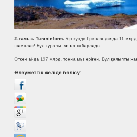
2-тамыз. Turaninform.
Бір күнде Гренландияда 11 млрд.
шамалас! Бұл туралы tsn.ua хабарлады.
Өткен айда 197 млрд. тонна мұз еріген. Бұл қалыпты ж
Әлеуметтік желіде бөлісу: