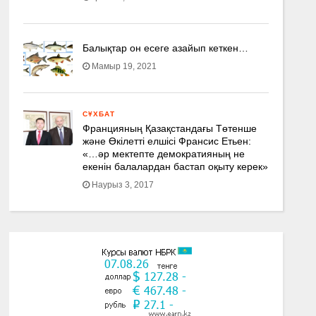
Балықтар он есеге азайып кеткен…
Мамыр 19, 2021
СҰХБАТ
Францияның Қазақстандағы Төтенше
және Өкілетті елшісі Франсис Етьен:
«…әр мектепте демократияның не
екенін балалардан бастап оқыту керек»
Наурыз 3, 2017