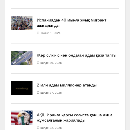
Испаниядан 40 мыңға жуық мигрант
шығарылды
Тамыз 1, 2026
Жер сілкінісінен ондаған адам қаза тапты
Шілде 30, 2026
2 млн адам миллионер атанды
Шілде 27, 2026
АҚШ Иранға қарсы соғыста қанша ақша
жұмсалғанын жариялады
Шілде 22, 2026