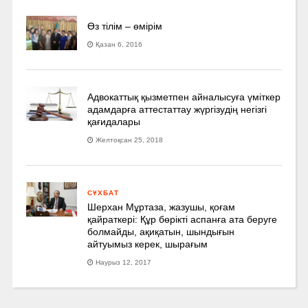
Өз тілім – өмірім
Қазан 6, 2016
Адвокаттық қызметпен айналысуға үмiткер
адамдарға аттестаттау жүргізудің негізгі
қағидалары
Желтоқсан 25, 2018
СҰХБАТ
Шерхан Мұртаза, жазушы, қоғам
қайраткері: Құр бөрікті аспанға ата беруге
болмайды, ақиқатын, шындығын
айтуымыз керек, шырағым
Наурыз 12, 2017