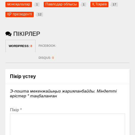
моноқалалар
Павлодар облысы
Қ.Тоқаев
1
1
17
ҚР президенті
12
ПІКІРЛЕР
FACEBOOK:
WORDPRESS:
0
DISQUS:
0
Пікір үстеу
Э-пошта мекенжайыңыз жарияланбайды.
Міндетті
өрістер
*
таңбаланған
Пікір
*