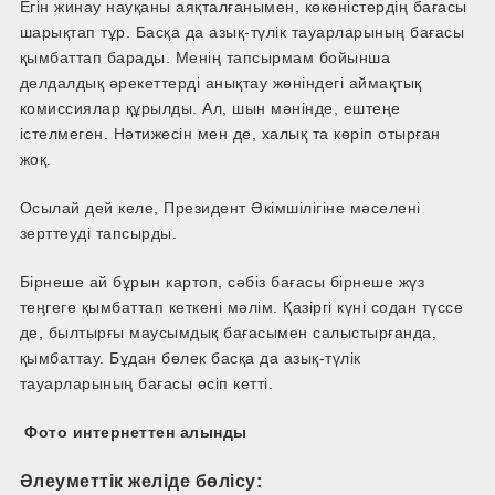
Егін жинау науқаны аяқталғанымен, көкөністердің бағасы
шарықтап тұр. Басқа да азық-түлік тауарларының бағасы
қымбаттап барады. Менің тапсырмам бойынша
делдалдық әрекеттерді анықтау жөніндегі аймақтық
комиссиялар құрылды. Ал, шын мәнінде, ештеңе
істелмеген. Нәтижесін мен де, халық та көріп отырған
жоқ.
Осылай дей келе, Президент Әкімшілігіне мәселені
зерттеуді тапсырды.
Бірнеше ай бұрын картоп, сәбіз бағасы бірнеше жүз
теңгеге қымбаттап кеткені мәлім. Қазіргі күні содан түссе
де, былтырғы маусымдық бағасымен салыстырғанда,
қымбаттау. Бұдан бөлек басқа да азық-түлік
тауарларының бағасы өсіп кетті.
Фото интернеттен алынды
Әлеуметтік желіде бөлісу: