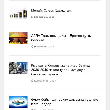
Мұнай. Әлем. Қазақстан.
Қараша 28, 2018
АЛЛА Тағаланың айы – Ережеп құтты
болсын!
Наурыз 29, 2017
Қыс қатты болады және Жер бетінде
2030-2040­-жылға қарай мұз дәуірі
басталуы мүмкін…
Қыркүйек 19, 2017
Әлем бойынша туризм дамуынан үштікке
кірген елдер