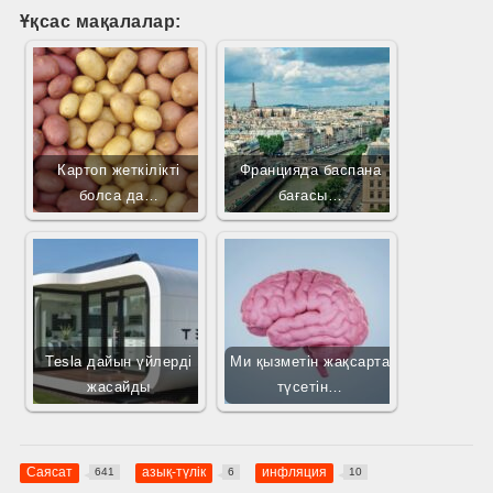
Ұқсас мақалалар:
Картоп жеткілікті
Францияда баспана
болса да…
бағасы…
Tesla дайын үйлерді
Ми қызметін жақсарта
жасайды
түсетін…
Саясат
азық-түлік
инфляция
641
6
10