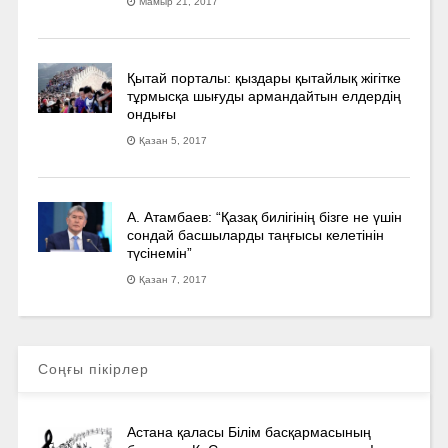
Мамыр 21, 2017
Қытай порталы: қыздары қытайлық жігітке
тұрмысқа шығуды армандайтын елдердің
ондығы
Қазан 5, 2017
А. Атамбаев: “Қазақ билігінің бізге не үшін
сондай басшыларды таңғысы келетінін
түсінемін”
Қазан 7, 2017
Соңғы пікірлер
Астана қаласы Білім басқармасының