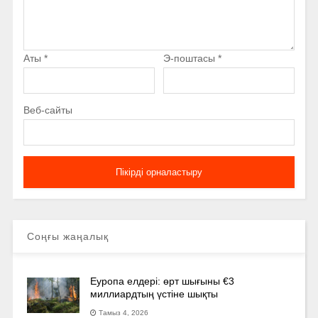
Аты
*
Э-поштасы
*
Веб-сайты
Соңғы жаңалық
Еуропа елдері: өрт шығыны €3
миллиардтың үстіне шықты
Тамыз 4, 2026