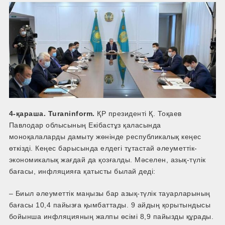
4-қараша. Turaninform.
ҚР президенті Қ. Тоқаев
Павлодар облысының Екібастұз қаласында
моноқалаларды дамыту жөнінде республикалық кеңес
өткізді. Кеңес барысында елдегі тұтастай әлеуметтік-
экономикалық жағдай да қозғалды. Мәселен, азық-түлік
бағасы, инфляцияға қатысты былай деді:
– Биыл әлеуметтік маңызы бар азық-түлік тауарларының
бағасы 10,4 пайызға қымбаттады. 9 айдың қорытындысы
бойынша инфляцияның жалпы өсімі 8,9 пайызды құрады.