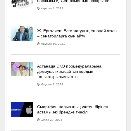
басшысы Қ. Сенғазыевтың назарына!
Қараша 4, 2023
Ж. Ерғалиев: Елге жағудың ең оңай жолы
– сенаторларға сын айту
Маусым 10, 2021
Астанада ЭКО процедураларына
демеушілік жасайтын қордың
таныстырылымы өтті
Маусым 8, 2023
Смартфон нарығының үштен бірінен
астамы екі брендке тиесілі
Шілде 20, 2024