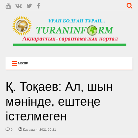
МӘЗІР
Қ. Тоқаев: Ал, шын
мәнінде, ештеңе
істелмеген
0
Қараша 4, 2021 20:21