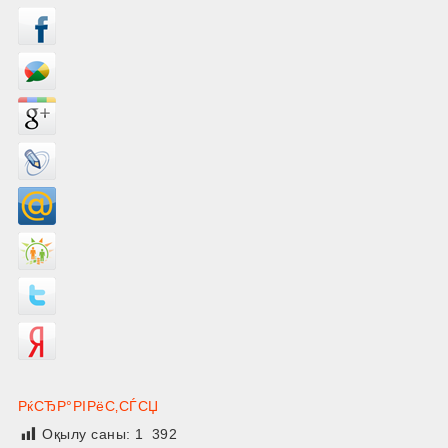
РќСЂР°РІРёС‚СЃСЏ
Оқылу саны:
1 392