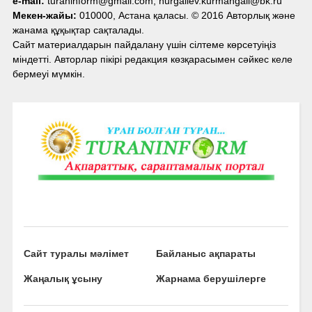
e-mail:
turaninform@gmail.com, nurgaliev.kurmangali@bk.ru
Мекен-жайы:
010000, Астана қаласы. © 2016 Авторлық және
жанама құқықтар сақталады.
Сайт материалдарын пайдалану үшін сілтеме көрсетуіңіз
міндетті. Авторлар пікірі редакция көзқарасымен сәйкес келе
бермеуі мүмкін.
Сайт туралы мәлімет
Байланыс ақпараты
Жаңалық ұсыну
Жарнама берушілерге