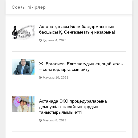
Соңғы пікірлер
Астана қаласы Білім басқармасының
басшысы Қ. Сенғазыевтың назарына!
Қараша 4, 2023
Ж. Ерғалиев: Елге жағудың ең оңай жолы
– сенаторларға сын айту
Маусым 10, 2021
Астанада ЭКО процедураларына
демеушілік жасайтын қордың
таныстырылымы өтті
Маусым 8, 2023