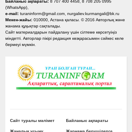
Байланыс ақпараты:
8 707 400 4458, 8 708 205 0995
(WhatsApp),
e-mail:
turaninform@gmail.com, nurgaliev.kurmangali@bk.ru
Мекен-жайы:
010000, Астана қаласы. © 2016 Авторлық және
жанама құқықтар сақталады.
Сайт материалдарын пайдалану үшін сілтеме көрсетуіңіз
міндетті. Авторлар пікірі редакция көзқарасымен сәйкес келе
бермеуі мүмкін.
Сайт туралы мәлімет
Байланыс ақпараты
Жаңалық ұсыну
Жарнама берушілерге