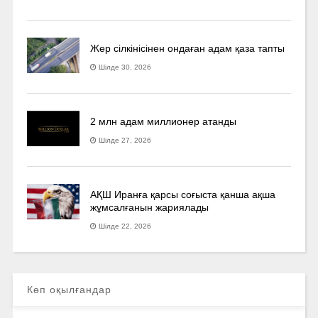
Жер сілкінісінен ондаған адам қаза тапты
Шілде 30, 2026
2 млн адам миллионер атанды
Шілде 27, 2026
АҚШ Иранға қарсы соғыста қанша ақша
жұмсалғанын жариялады
Шілде 22, 2026
Көп оқылғандар