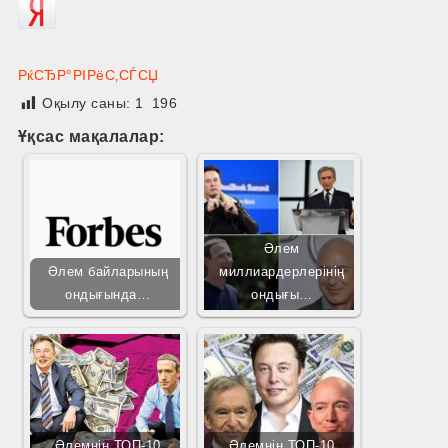
РќСЂР°РІРёС‚СЃСЏ
Оқылу саны:
1 196
Ұқсас мақалалар:
Әлем
Әлем байларының
миллиардерлерінің
ондығында…
ондығы…
Әлемнің ТОП-10
Әлемнің ТОП-10