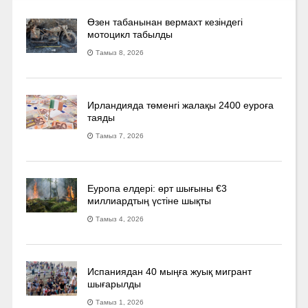
Өзен табанынан вермахт кезіндегі
мотоцикл табылды
Тамыз 8, 2026
Ирландияда төменгі жалақы 2400 еуроға
таяды
Тамыз 7, 2026
Еуропа елдері: өрт шығыны €3
миллиардтың үстіне шықты
Тамыз 4, 2026
Испаниядан 40 мыңға жуық мигрант
шығарылды
Тамыз 1, 2026