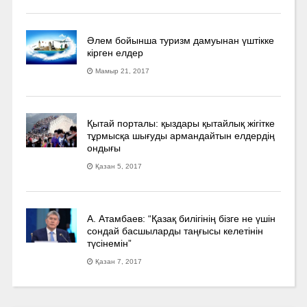
Әлем бойынша туризм дамуынан үштікке
кірген елдер
Мамыр 21, 2017
Қытай порталы: қыздары қытайлық жігітке
тұрмысқа шығуды армандайтын елдердің
ондығы
Қазан 5, 2017
А. Атамбаев: “Қазақ билігінің бізге не үшін
сондай басшыларды таңғысы келетінін
түсінемін”
Қазан 7, 2017