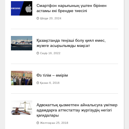
Смартфон нарығының үштен бірінен
астамы екі брендке тиесілі
Шілде 20, 2024
Қазақстанда теңізші болу қиял емес,
жүзеге асырылымды мақсат
Сәуір 16, 2022
Өз тілім – өмірім
Қазан 6, 2016
Адвокаттық қызметпен айналысуға үмiткер
адамдарға аттестаттау жүргізудің негізгі
қағидалары
Желтоқсан 25, 2018