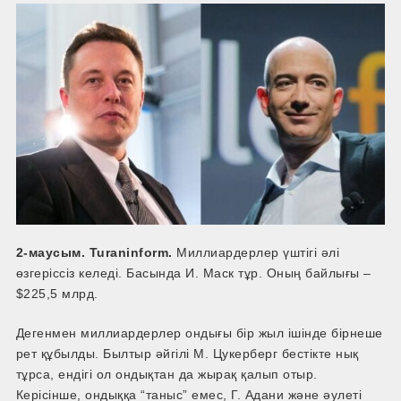
2-маусым. Turaninform.
Миллиардерлер үштігі әлі
өзгеріссіз келеді. Басында И. Маск тұр. Оның байлығы –
$225,5 млрд.
Дегенмен миллиардерлер ондығы бір жыл ішінде бірнеше
рет құбылды. Былтыр әйгілі М. Цукерберг бестікте нық
тұрса, ендігі ол ондықтан да жырақ қалып отыр.
Керісінше, ондыққа “таныс” емес, Г. Адани және әулеті