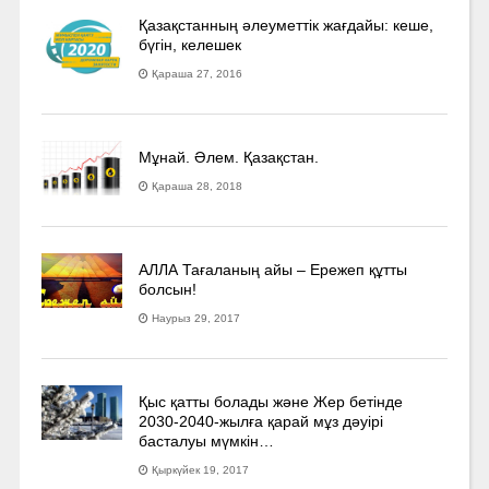
Қазақстанның әлеуметтік жағдайы: кеше,
бүгін, келешек
Қараша 27, 2016
Мұнай. Әлем. Қазақстан.
Қараша 28, 2018
АЛЛА Тағаланың айы – Ережеп құтты
болсын!
Наурыз 29, 2017
Қыс қатты болады және Жер бетінде
2030-2040­-жылға қарай мұз дәуірі
басталуы мүмкін…
Қыркүйек 19, 2017