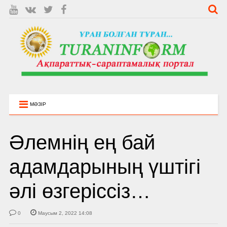
МӘЗІР
Әлемнің ең бай
адамдарының үштігі
әлі өзгеріссіз…
0
Маусым 2, 2022 14:08