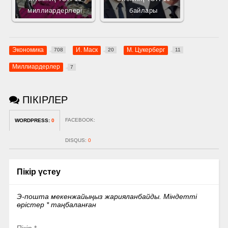
миллиардерлері
байлары
Экономика
И. Маск
М. Цукерберг
708
20
11
Миллиардерлер
7
ПІКІРЛЕР
FACEBOOK:
WORDPRESS:
0
DISQUS:
0
Пікір үстеу
Э-пошта мекенжайыңыз жарияланбайды.
Міндетті
өрістер
*
таңбаланған
Пікір
*