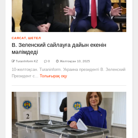
САЯСАТ
,
ШЕТЕЛ
В. Зеленский сайлауға дайын екенін
мәлімдеді
TuranInform KZ
0
Желтоқсан 10, 2025
10-желтоқсан. Turaninform. Украина президенті В. Зеленский
Президент с...
Толығырақ оқу