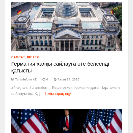
САЯСАТ
,
ШЕТЕЛ
Германия халқы сайлауға өте белсенді
қатысты
TuranInform KZ
0
Ақпан 24, 2025
24-ақпан. Turaninform. Кеше өткен Германиядағы Парламент
сайлауында ХД...
Толығырақ оқу