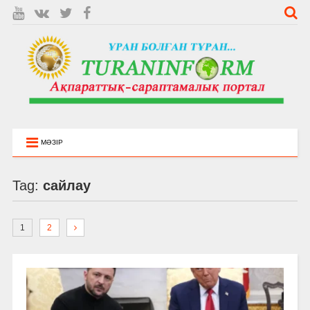
МӘЗІР
Tag:
сайлау
1
2