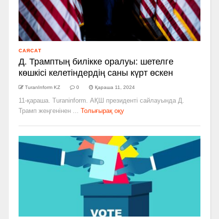
САЯСАТ
Д. Трамптың билікке оралуы: шетелге
көшкісі келетіндердің саны күрт өскен
TuranInform KZ
0
Қараша 11, 2024
11-қараша. Turaninform. АҚШ президенті сайлауында Д.
Трамп жеңгенінен ...
Толығырақ оқу