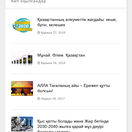
Көп оқылғандар
Қазақстанның әлеуметтік жағдайы: кеше,
бүгін, келешек
Қараша 27, 2016
Мұнай. Әлем. Қазақстан.
Қараша 28, 2018
АЛЛА Тағаланың айы – Ережеп құтты
болсын!
Наурыз 29, 2017
Қыс қатты болады және Жер бетінде
2030-2040­-жылға қарай мұз дәуірі
басталуы мүмкін…