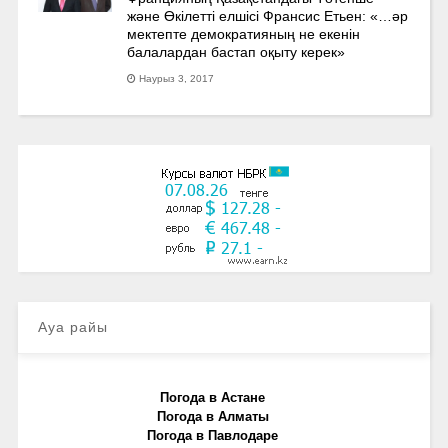
және Өкілетті елшісі Франсис Етьен: «…әр
мектепте демократияның не екенін
балалардан бастап оқыту керек»
Наурыз 3, 2017
Ауа райы
Погода в Астане
Погода в Алматы
Погода в Павлодаре