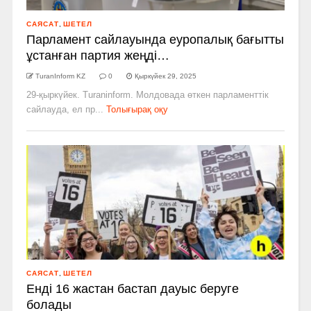
САЯСАТ
,
ШЕТЕЛ
Парламент сайлауында еуропалық бағытты
ұстанған партия жеңді…
TuranInform KZ
0
Қыркүйек 29, 2025
29-қыркүйек. Turaninform. Молдовада өткен парламенттік
сайлауда, ел пр...
Толығырақ оқу
САЯСАТ
,
ШЕТЕЛ
Енді 16 жастан бастап дауыс беруге
болады