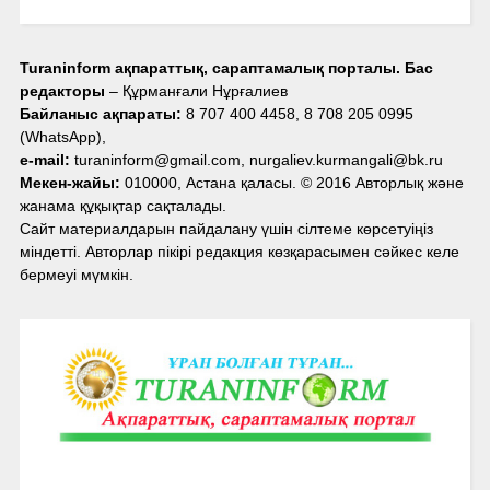
Turaninform ақпараттық, сараптамалық порталы. Бас
редакторы
– Құрманғали Нұрғалиев
Байланыс ақпараты:
8 707 400 4458, 8 708 205 0995
(WhatsApp),
e-mail:
turaninform@gmail.com, nurgaliev.kurmangali@bk.ru
Мекен-жайы:
010000, Астана қаласы. © 2016 Авторлық және
жанама құқықтар сақталады.
Сайт материалдарын пайдалану үшін сілтеме көрсетуіңіз
міндетті. Авторлар пікірі редакция көзқарасымен сәйкес келе
бермеуі мүмкін.