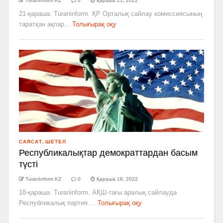
TuranInform KZ
0
Қараша 21, 2022
21-қараша. Turaninform. ҚР Орталық сайлау комиссиясының
таратқан ақпар...
Толығырақ оқу
САЯСАТ
,
ШЕТЕЛ
Республикалықтар демократтардан басым
түсті
TuranInform KZ
0
Қараша 18, 2022
18-қараша. Turaninform. АҚШ-тағы аралық сайлауда
Республикалық партия ...
Толығырақ оқу