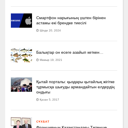
Смартфон нарығының үштен бірінен
астамы екі брендке тиесілі
Шілде 20, 2024
Балықтар он есеге азайып кеткен…
Мамыр 19, 2021
Қытай порталы: қыздары қытайлық жігітке
тұрмысқа шығуды армандайтын елдердің
ондығы
Қазан 5, 2017
СҰХБАТ
Францияның Қазақстандағы Төтенше