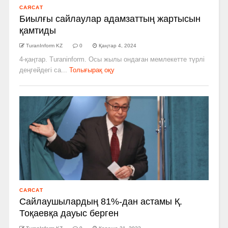
САЯСАТ
Биылғы сайлаулар адамзаттың жартысын
қамтиды
TuranInform KZ
0
Қаңтар 4, 2024
4-қаңтар. Turaninform. Осы жылы ондаған мемлекетте түрлі
деңгейдегі са...
Толығырақ оқу
САЯСАТ
Сайлаушылардың 81%-дан астамы Қ.
Тоқаевқа дауыс берген