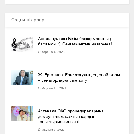
Соңғы пікірлер
Астана қаласы Білім басқармасының
басшысы Қ. Сенғазыевтың назарына!
Қараша 4, 2023
Ж. Ерғалиев: Елге жағудың ең оңай жолы
– сенаторларға сын айту
Маусым 10, 2021
Астанада ЭКО процедураларына
демеушілік жасайтын қордың
таныстырылымы өтті
Маусым 8, 2023