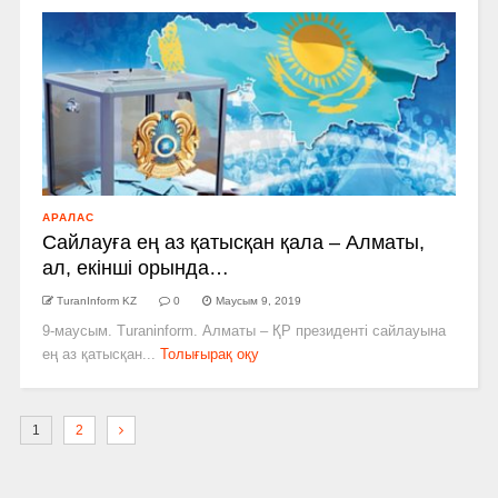
АРАЛАС
Сайлауға ең аз қатысқан қала – Алматы,
ал, екінші орында…
TuranInform KZ
0
Маусым 9, 2019
9-маусым. Turaninform. Алматы – ҚР президенті сайлауына
ең аз қатысқан...
Толығырақ оқу
1
2