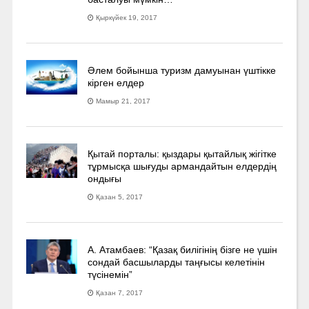
Қыркүйек 19, 2017
Әлем бойынша туризм дамуынан үштікке
кірген елдер
Мамыр 21, 2017
Қытай порталы: қыздары қытайлық жігітке
тұрмысқа шығуды армандайтын елдердің
ондығы
Қазан 5, 2017
А. Атамбаев: “Қазақ билігінің бізге не үшін
сондай басшыларды таңғысы келетінін
түсінемін”
Қазан 7, 2017