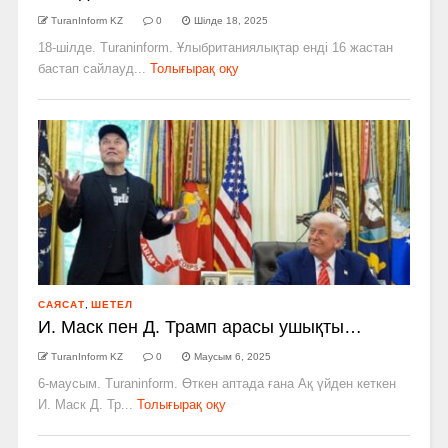
TuranInform KZ
0
Шілде 18, 2025
18-шілде. Turaninform. Ұлыбританиялықтар енді 16 жастан
бастап сайлауд...
Толығырақ оқу
САЯСАТ
,
ШЕТЕЛ
И. Маск пен Д. Трамп арасы ушықты…
TuranInform KZ
0
Маусым 6, 2025
6-маусым. Turaninform. Өткен аптада ғана Ақ үйден кеткен
И. Маск Д. Тр...
Толығырақ оқу