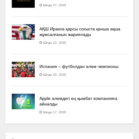
Шілде 27, 2026
АҚШ Иранға қарсы соғыста қанша ақша
жұмсалғанын жариялады
Шілде 22, 2026
Испания – футболдан әлем чемпионы
Шілде 20, 2026
Apple әлемдегі ең қымбат компанияға
айналды
Шілде 17, 2026