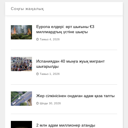
Соңғы жаңалық
Еуропа елдері: өрт шығыны €3
миллиардтың үстіне шықты
Тамыз 4, 2026
Испаниядан 40 мыңға жуық мигрант
шығарылды
Тамыз 1, 2026
Жер сілкінісінен ондаған адам қаза тапты
Шілде 30, 2026
2 млн адам миллионер атанды