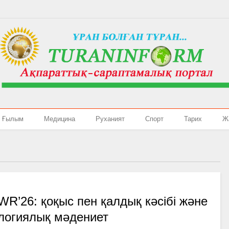
Ғылым
Медицина
Руханият
Спорт
Тарих
Ж
R’26: қоқыс пен қалдық кәсібі және
логиялық мәдениет