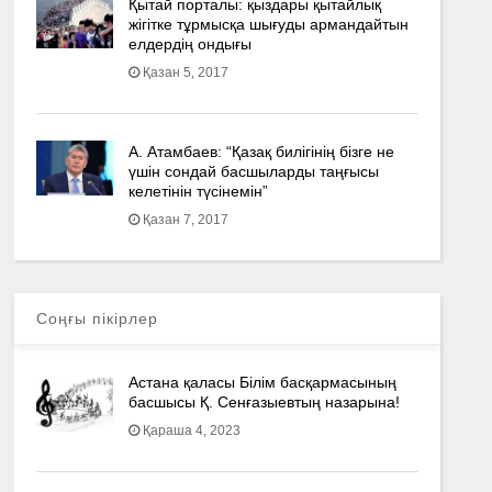
Қытай порталы: қыздары қытайлық
жігітке тұрмысқа шығуды армандайтын
елдердің ондығы
Қазан 5, 2017
А. Атамбаев: “Қазақ билігінің бізге не
үшін сондай басшыларды таңғысы
келетінін түсінемін”
Қазан 7, 2017
Соңғы пікірлер
Астана қаласы Білім басқармасының
басшысы Қ. Сенғазыевтың назарына!
Қараша 4, 2023