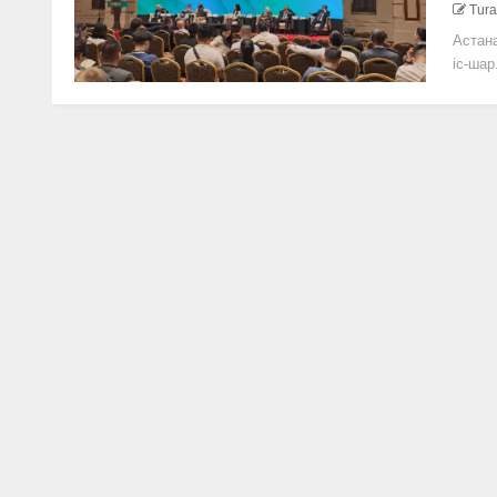
Tura
Астан
іс-шар.