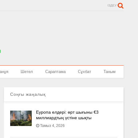
ІЗДЕУ
анұя
Шетел
Сараптама
Сұхбат
Таным
Соңғы жаңалық
Еуропа елдері: өрт шығыны €3
миллиардтың үстіне шықты
Тамыз 4, 2026