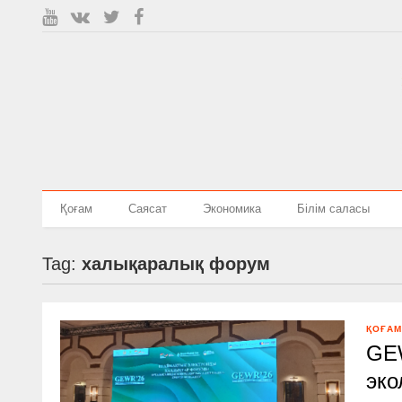
Қоғам
Саясат
Экономика
Білім саласы
Tag:
халықаралық форум
ҚОҒАМ
GEW
эко