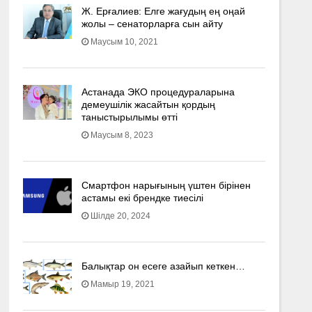
Ж. Ерғалиев: Елге жағудың ең оңай
жолы – сенаторларға сын айту
Маусым 10, 2021
Астанада ЭКО процедураларына
демеушілік жасайтын қордың
таныстырылымы өтті
Маусым 8, 2023
Смартфон нарығының үштен бірінен
астамы екі брендке тиесілі
Шілде 20, 2024
Балықтар он есеге азайып кеткен…
Мамыр 19, 2021