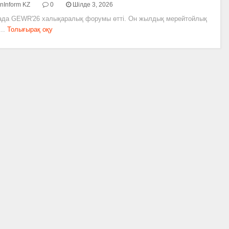
nInform KZ
0
Шілде 3, 2026
ада GEWR'26 халықаралық форумы өтті. Он жылдық мерейтойлық
..
Толығырақ оқу