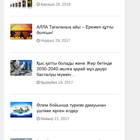
Қараша 28, 2018
АЛЛА Тағаланың айы – Ережеп құтты
болсын!
Наурыз 29, 2017
Қыс қатты болады және Жер бетінде
2030-2040­-жылға қарай мұз дәуірі
басталуы мүмкін…
Қыркүйек 19, 2017
Әлем бойынша туризм дамуынан
үштікке кірген елдер
Мамыр 21, 2017