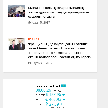
Қытай порталы: қыздары қытайлық
жігітке тұрмысқа шығуды армандайтын
елдердің ондығы
Қазан 5, 2017
СҰХБАТ
Францияның Қазақстандағы Төтенше
және Өкілетті елшісі Франсис Етьен:
«…әр мектепте демократияның не
екенін балалардан бастап оқыту керек»
Наурыз 3, 2017