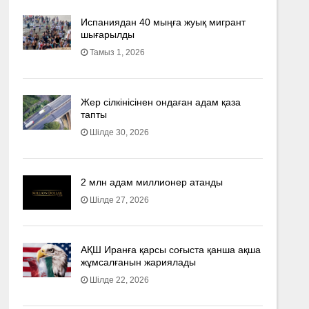
Испаниядан 40 мыңға жуық мигрант
шығарылды
Тамыз 1, 2026
Жер сілкінісінен ондаған адам қаза
тапты
Шілде 30, 2026
2 млн адам миллионер атанды
Шілде 27, 2026
АҚШ Иранға қарсы соғыста қанша ақша
жұмсалғанын жариялады
Шілде 22, 2026