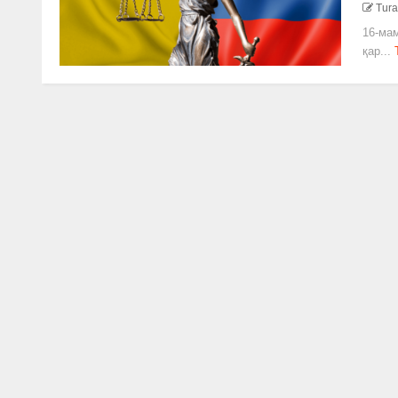
Tura
16-мам
қар...