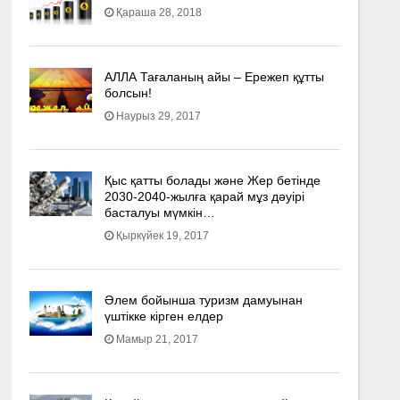
Қараша 28, 2018
АЛЛА Тағаланың айы – Ережеп құтты
болсын!
Наурыз 29, 2017
Қыс қатты болады және Жер бетінде
2030-2040­-жылға қарай мұз дәуірі
басталуы мүмкін…
Қыркүйек 19, 2017
Әлем бойынша туризм дамуынан
үштікке кірген елдер
Мамыр 21, 2017