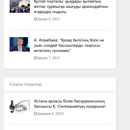
Қытай порталы: қыздары қытайлық
жігітке тұрмысқа шығуды армандайтын
елдердің ондығы
Қазан 5, 2017
А. Атамбаев: “Қазақ билігінің бізге не
үшін сондай басшыларды таңғысы
келетінін түсінемін”
Қазан 7, 2017
Соңғы пікірлер
Астана қаласы Білім басқармасының
басшысы Қ. Сенғазыевтың назарына!
Қараша 4, 2023