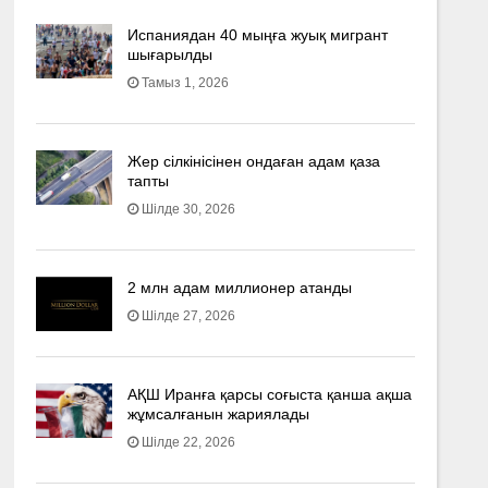
Испаниядан 40 мыңға жуық мигрант
шығарылды
Тамыз 1, 2026
Жер сілкінісінен ондаған адам қаза
тапты
Шілде 30, 2026
2 млн адам миллионер атанды
Шілде 27, 2026
АҚШ Иранға қарсы соғыста қанша ақша
жұмсалғанын жариялады
Шілде 22, 2026