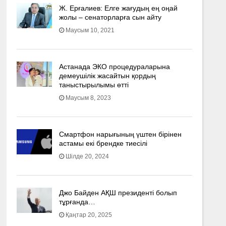
Ж. Ерғалиев: Елге жағудың ең оңай
жолы – сенаторларға сын айту
Маусым 10, 2021
Астанада ЭКО процедураларына
демеушілік жасайтын қордың
таныстырылымы өтті
Маусым 8, 2023
Смартфон нарығының үштен бірінен
астамы екі брендке тиесілі
Шілде 20, 2024
Джо Байден АҚШ президенті болып
тұрғанда…
Қаңтар 20, 2025