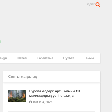
ІЗДЕУ
анұя
Шетел
Сараптама
Сұхбат
Таным
Соңғы жаңалық
Еуропа елдері: өрт шығыны €3
миллиардтың үстіне шықты
Тамыз 4, 2026