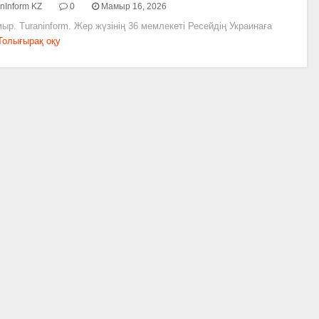
nInform KZ
0
Мамыр 16, 2026
ыр. Turaninform. Жер жүзінің 36 мемлекеті Ресейдің Украинаға
Толығырақ оқу