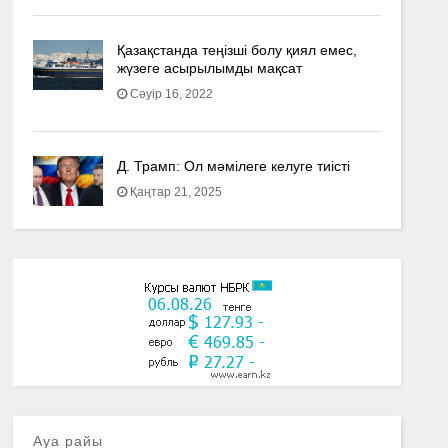
Қазақстанда теңізші болу қиял емес,
жүзеге асырылымды мақсат
Сәуір 16, 2022
Д. Трамп: Ол мәмілеге келуге тиісті
Қаңтар 21, 2025
Ауа райы