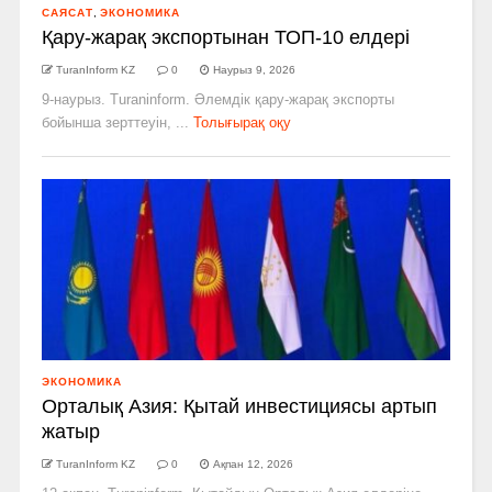
САЯСАТ
,
ЭКОНОМИКА
Қару-жарақ экспортынан ТОП-10 елдері
TuranInform KZ
0
Наурыз 9, 2026
9-наурыз. Turaninform. Әлемдік қару-жарақ экспорты
бойынша зерттеуін, ...
Толығырақ оқу
ЭКОНОМИКА
Орталық Азия: Қытай инвестициясы артып
жатыр
TuranInform KZ
0
Ақпан 12, 2026