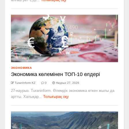
ЭКОНОМИКА
Экономика көлемінен ТОП-10 елдері
TuranInform KZ
0
Наурыз 27, 2026
27-наурыз. Turaninform. Әлемдік экономика өткен жылы да
артты. Халықар...
Толығырақ оқу