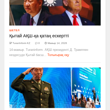
ШЕТЕЛ
Қытай АҚШ-қа қатаң ескертті
TuranInform KZ
0
Мамыр 14, 2026
14-мамыр. Turaninform. АҚШ президенті Д. Трамппен
кездесуде Қытай басш...
Толығырақ оқу