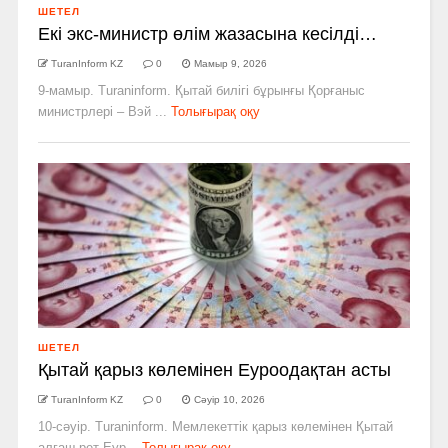
ШЕТЕЛ
Екі экс-министр өлім жазасына кесілді…
TuranInform KZ
0
Мамыр 9, 2026
9-мамыр. Turaninform. Қытай билігі бұрынғы Қорғаныс
министрлері – Вэй ...
Толығырақ оқу
ШЕТЕЛ
Қытай қарыз көлемінен Еуроодақтан асты
TuranInform KZ
0
Сәуір 10, 2026
10-сәуір. Turaninform. Мемлекеттік қарыз көлемінен Қытай
алғаш рет Еур...
Толығырақ оқу