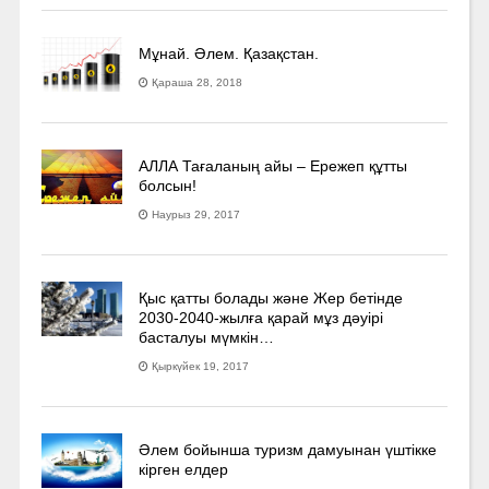
Мұнай. Әлем. Қазақстан.
Қараша 28, 2018
АЛЛА Тағаланың айы – Ережеп құтты
болсын!
Наурыз 29, 2017
Қыс қатты болады және Жер бетінде
2030-2040­-жылға қарай мұз дәуірі
басталуы мүмкін…
Қыркүйек 19, 2017
Әлем бойынша туризм дамуынан үштікке
кірген елдер