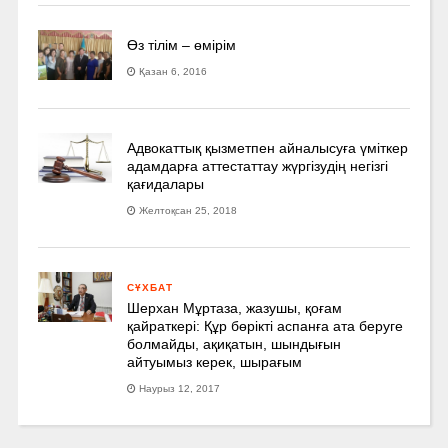
Өз тілім – өмірім
Қазан 6, 2016
Адвокаттық қызметпен айналысуға үмiткер
адамдарға аттестаттау жүргізудің негізгі
қағидалары
Желтоқсан 25, 2018
СҰХБАТ
Шерхан Мұртаза, жазушы, қоғам
қайраткері: Құр бөрікті аспанға ата беруге
болмайды, ақиқатын, шындығын
айтуымыз керек, шырағым
Наурыз 12, 2017