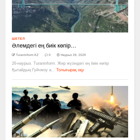
ШЕТЕЛ
Әлемдегі ең биік көпір…
TuranInform KZ
0
Наурыз 26, 2026
26-наурыз. Turaninform. Жер жүзіндегі ең биік көпір
Қытайдың Гуйчжоу а...
Толығырақ оқу