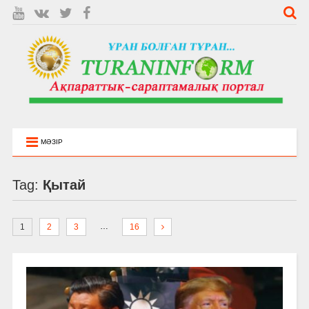
МӘЗІР
Tag:
Қытай
…
1
2
3
16