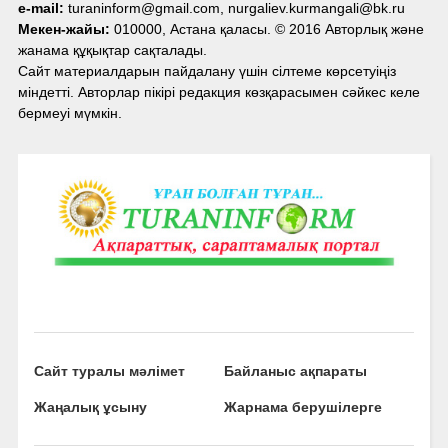
e-mail:
turaninform@gmail.com, nurgaliev.kurmangali@bk.ru
Мекен-жайы:
010000, Астана қаласы. © 2016 Авторлық және
жанама құқықтар сақталады.
Сайт материалдарын пайдалану үшін сілтеме көрсетуіңіз
міндетті. Авторлар пікірі редакция көзқарасымен сәйкес келе
бермеуі мүмкін.
Сайт туралы мәлімет
Байланыс ақпараты
Жаңалық ұсыну
Жарнама берушілерге