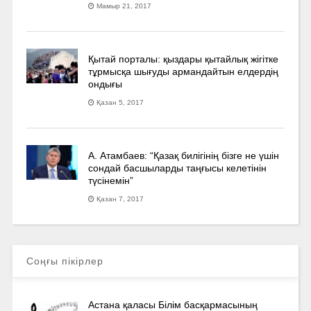
Мамыр 21, 2017
Қытай порталы: қыздары қытайлық жігітке
тұрмысқа шығуды армандайтын елдердің
ондығы
Қазан 5, 2017
А. Атамбаев: “Қазақ билігінің бізге не үшін
сондай басшыларды таңғысы келетінін
түсінемін”
Қазан 7, 2017
Соңғы пікірлер
Астана қаласы Білім басқармасының