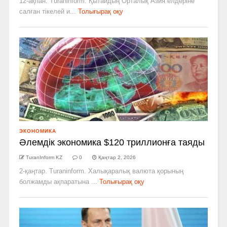
12-ақпан. Turaninform. Қытайдың Орталық Азия елдеріне
салған тікелей и...
Толығырақ оқу
ЭКОНОМИКА
Әлемдік экономика $120 триллионға таяды
TuranInform KZ
0
Қаңтар 2, 2026
2-қаңтар. Turaninform. Халықаралық валюта қорының
болжамды ақпаратына ...
Толығырақ оқу