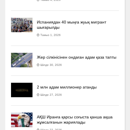
Испаниядан 40 мыңға жуық мигрант
шығарылды
Тамыз 1, 2026
Жер сілкінісінен ондаған адам қаза тапты
Шілде 30, 2026
2 млн адам миллионер атанды
Шілде 27, 2026
АҚШ Иранға қарсы соғыста қанша ақша
жұмсалғанын жариялады
Шілде 22, 2026