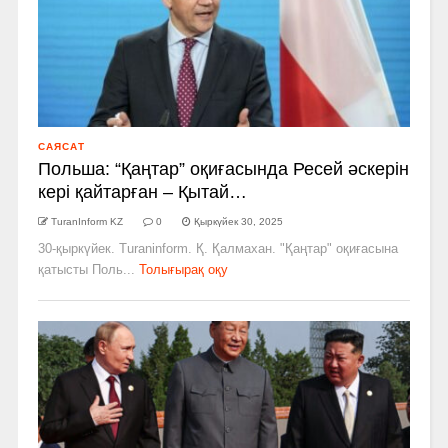
САЯСАТ
Польша: “Қаңтар” оқиғасында Ресей әскерін
кері қайтарған – Қытай…
TuranInform KZ
0
Қыркүйек 30, 2025
30-қыркүйек. Turaninform. Қ. Қалмахан. "Қаңтар" оқиғасына
қатысты Поль...
Толығырақ оқу