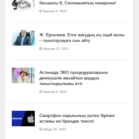
басшысы Қ. Сенғазыевтың назарына!
Қараша 4, 2023
Ж. Ерғалиев: Елге жағудың ең оңай жолы
– сенаторларға сын айту
Маусым 10, 2021
Астанада ЭКО процедураларына
демеушілік жасайтын қордың
таныстырылымы өтті
Маусым 8, 2023
Смартфон нарығының үштен бірінен
астамы екі брендке тиесілі
Шілде 20, 2024