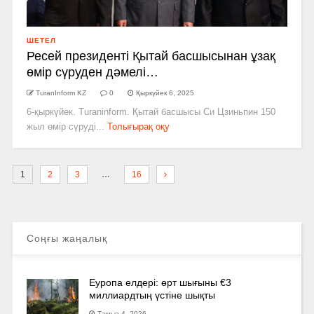
ШЕТЕЛ
Ресей президенті Қытай басшысынан ұзақ
өмір сүруден дәмелі…
TuranInform KZ
0
Қыркүйек 6, 2025
6-қыркүйек. Turaninform. Қытай басшысы Си Цзиньпин 150
жыл өмір сүруді...
Толығырақ оқу
…
1
2
3
16
Соңғы жаңалық
Еуропа елдері: өрт шығыны €3
миллиардтың үстіне шықты
Тамыз 4, 2026