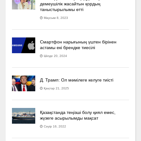
демеушілік жасайтын қордың
таныстырылымы өтті
Маусым 8, 2023
Смартфон нарығының үштен бірінен
астамы екі брендке тиесілі
Шілде 20, 2024
Д. Трамп: Ол мәмілеге келуге тиісті
Қаңтар 21, 2025
Қазақстанда теңізші болу қиял емес,
жүзеге асырылымды мақсат
Сәуір 16, 2022