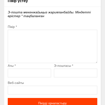
Пікір үстеу
Э-пошта мекенжайыңыз жарияланбайды.
Міндетті
өрістер
*
таңбаланған
Пікір
*
Аты
*
Э-поштасы
*
Веб-сайты