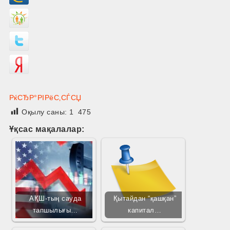
РќСЂР°РІРёС‚СЃСЏ
Оқылу саны:
1 475
Ұқсас мақалалар:
АҚШ-тың сауда
Қытайдан “қашқан”
тапшылығы…
капитал…