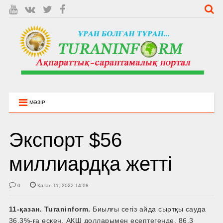
МӘЗІР
Экспорт $56
миллиардқа жетті
0
Қазан 11, 2022 14:08
11-қазан. Turaninform.
Биылғы сегіз айда сыртқы сауда
36,3%-ға өскен. АҚШ долларымен есептегенде, 86,3