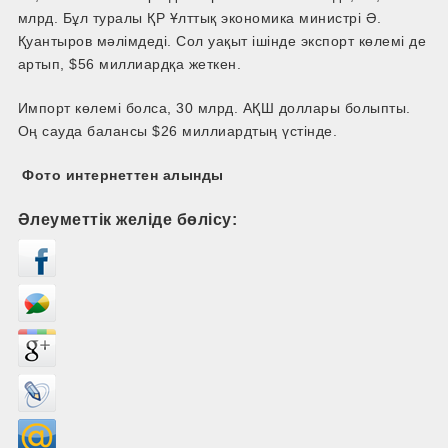
млрд. Бұл туралы ҚР Ұлттық экономика министрі Ә.
Қуантыров мәлімдеді. Сол уақыт ішінде экспорт көлемі де
артып, $56 миллиардқа жеткен.
Импорт көлемі болса, 30 млрд. АҚШ доллары болыпты.
Оң сауда балансы $26 миллиардтың үстінде.
Фото интернеттен алынды
Әлеуметтік желіде бөлісу: