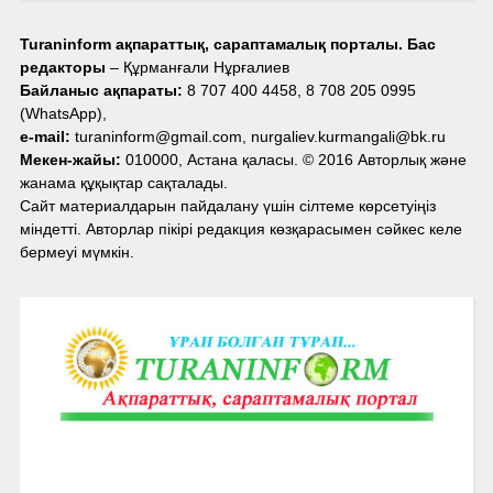
Turaninform ақпараттық, сараптамалық порталы. Бас
редакторы
– Құрманғали Нұрғалиев
Байланыс ақпараты:
8 707 400 4458, 8 708 205 0995
(WhatsApp),
e-mail:
turaninform@gmail.com, nurgaliev.kurmangali@bk.ru
Мекен-жайы:
010000, Астана қаласы. © 2016 Авторлық және
жанама құқықтар сақталады.
Сайт материалдарын пайдалану үшін сілтеме көрсетуіңіз
міндетті. Авторлар пікірі редакция көзқарасымен сәйкес келе
бермеуі мүмкін.