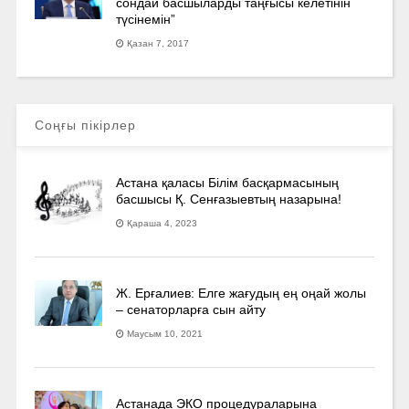
сондай басшыларды таңғысы келетінін
түсінемін”
Қазан 7, 2017
Соңғы пікірлер
Астана қаласы Білім басқармасының
басшысы Қ. Сенғазыевтың назарына!
Қараша 4, 2023
Ж. Ерғалиев: Елге жағудың ең оңай жолы
– сенаторларға сын айту
Маусым 10, 2021
Астанада ЭКО процедураларына