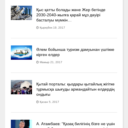
Қыс қатты болады және Жер бетінде
2030-2040­-жылға қарай мұз дәуірі
басталуы мүмкін…
Қыркүйек 19, 2017
Әлем бойынша туризм дамуынан үштікке
кірген елдер
Мамыр 21, 2017
Қытай порталы: қыздары қытайлық жігітке
тұрмысқа шығуды армандайтын елдердің
ондығы
Қазан 5, 2017
А. Атамбаев: “Қазақ билігінің бізге не үшін