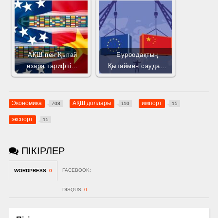
АҚШ пен Қытай
Еуроодақтың
өзара тарифті…
Қытаймен сауда…
Экономика
АҚШ доллары
импорт
708
110
15
экспорт
15
ПІКІРЛЕР
FACEBOOK:
WORDPRESS:
0
DISQUS:
0