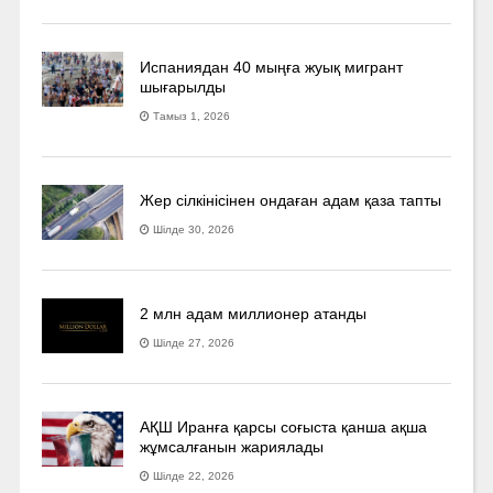
Испаниядан 40 мыңға жуық мигрант
шығарылды
Тамыз 1, 2026
Жер сілкінісінен ондаған адам қаза тапты
Шілде 30, 2026
2 млн адам миллионер атанды
Шілде 27, 2026
АҚШ Иранға қарсы соғыста қанша ақша
жұмсалғанын жариялады
Шілде 22, 2026