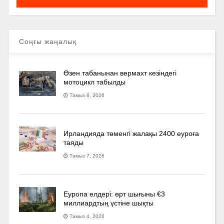
Соңғы жаңалық
Өзен табанынан вермахт кезіндегі
мотоцикл табылды
Тамыз 8, 2026
Ирландияда төменгі жалақы 2400 еуроға
таяды
Тамыз 7, 2026
Еуропа елдері: өрт шығыны €3
миллиардтың үстіне шықты
Тамыз 4, 2026