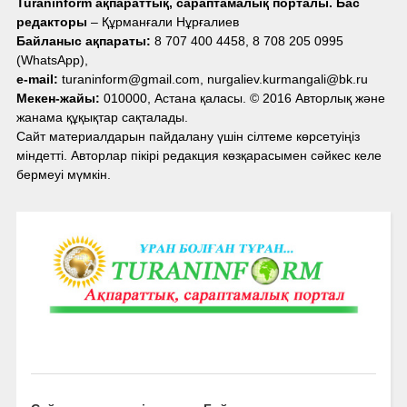
Turaninform ақпараттық, сараптамалық порталы. Бас
редакторы
– Құрманғали Нұрғалиев
Байланыс ақпараты:
8 707 400 4458, 8 708 205 0995
(WhatsApp),
e-mail:
turaninform@gmail.com, nurgaliev.kurmangali@bk.ru
Мекен-жайы:
010000, Астана қаласы. © 2016 Авторлық және
жанама құқықтар сақталады.
Сайт материалдарын пайдалану үшін сілтеме көрсетуіңіз
міндетті. Авторлар пікірі редакция көзқарасымен сәйкес келе
бермеуі мүмкін.