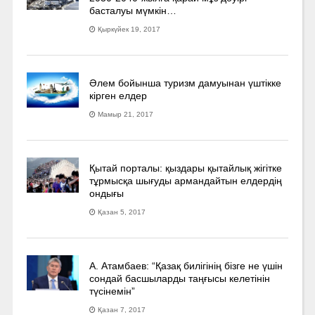
басталуы мүмкін…
Қыркүйек 19, 2017
Әлем бойынша туризм дамуынан үштікке
кірген елдер
Мамыр 21, 2017
Қытай порталы: қыздары қытайлық жігітке
тұрмысқа шығуды армандайтын елдердің
ондығы
Қазан 5, 2017
А. Атамбаев: “Қазақ билігінің бізге не үшін
сондай басшыларды таңғысы келетінін
түсінемін”
Қазан 7, 2017