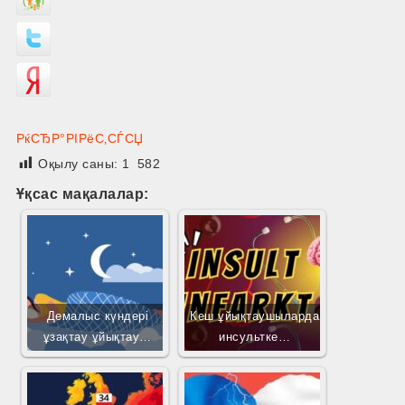
РќСЂР°РІРёС‚СЃСЏ
Оқылу саны:
1 582
Ұқсас мақалалар:
Демалыс күндері
Кеш ұйықтаушыларда
ұзақтау ұйықтау…
инсультке…