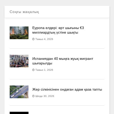
Соңғы жаңалық
Еуропа елдері: өрт шығыны €3
миллиардтың үстіне шықты
Тамыз 4, 2026
Испаниядан 40 мыңға жуық мигрант
шығарылды
Тамыз 1, 2026
Жер сілкінісінен ондаған адам қаза тапты
Шілде 30, 2026