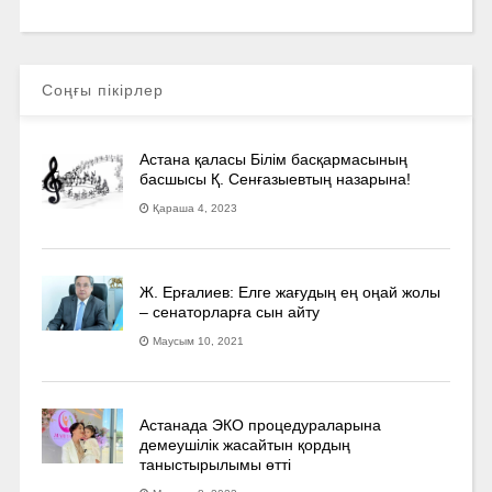
Соңғы пікірлер
Астана қаласы Білім басқармасының
басшысы Қ. Сенғазыевтың назарына!
Қараша 4, 2023
Ж. Ерғалиев: Елге жағудың ең оңай жолы
– сенаторларға сын айту
Маусым 10, 2021
Астанада ЭКО процедураларына
демеушілік жасайтын қордың
таныстырылымы өтті