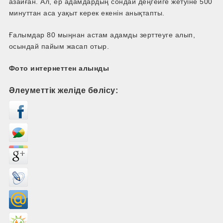
азайған. Ал, ер адамдардың сондай деңгейге жетуіне 500
минуттан аса уақыт керек екенін анықтапты.
Ғалымдар 80 мыңнан астам адамды зерттеуге алып,
осындай пайым жасап отыр.
Фото интернеттен алынды
Әлеуметтік желіде бөлісу: