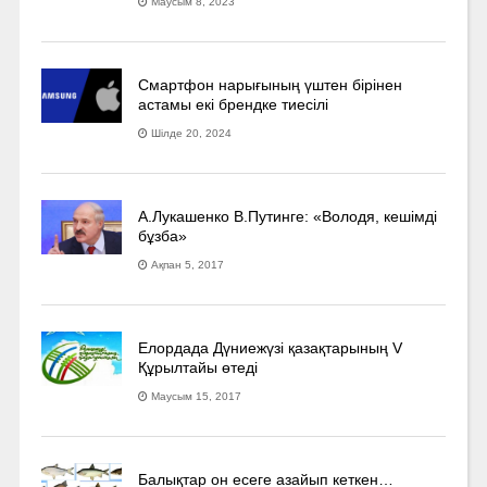
Маусым 8, 2023
Смартфон нарығының үштен бірінен
астамы екі брендке тиесілі
Шілде 20, 2024
А.Лукашенко В.Путинге: «Володя, кешімді
бұзба»
Ақпан 5, 2017
Елордада Дүниежүзі қазақтарының V
Құрылтайы өтеді
Маусым 15, 2017
Балықтар он есеге азайып кеткен…