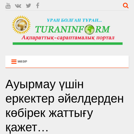
МӘЗІР
Ауырмау үшін
еркектер әйелдерден
көбірек жаттығу
қажет…