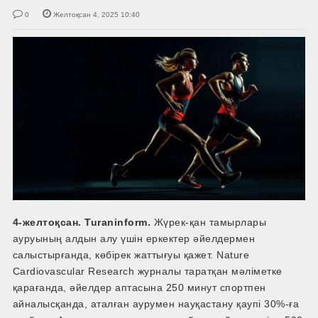
0
Желтоқсан 4, 2025 10:40
4-желтоқсан. Turaninform.
Жүрек-қан тамырлары
ауруының алдын алу үшін еркектер әйелдермен
салыстырғанда, көбірек жаттығуы қажет. Nature
Cardiovascular Research журналы таратқан мәліметке
қарағанда, әйелдер аптасына 250 минут спортпен
айналысқанда, аталған аурумен науқастану қаупі 30%-ға