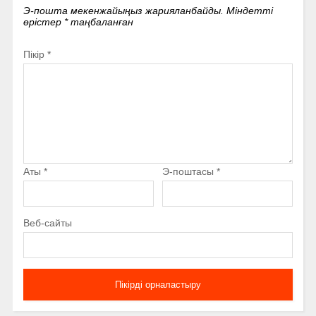
Э-пошта мекенжайыңыз жарияланбайды.
Міндетті
өрістер
*
таңбаланған
Пікір
*
Аты
*
Э-поштасы
*
Веб-сайты