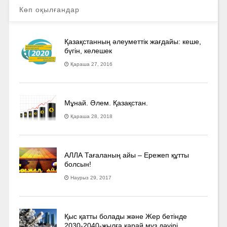
Көп оқылғандар
Қазақстанның әлеуметтік жағдайы: кеше,
бүгін, келешек
Қараша 27, 2016
Мұнай. Әлем. Қазақстан.
Қараша 28, 2018
АЛЛА Тағаланың айы – Ережеп құтты
болсын!
Наурыз 29, 2017
Қыс қатты болады және Жер бетінде
2030-2040­-жылға қарай мұз дәуірі