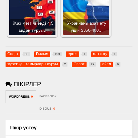
Жаз мезгілі енді 4,5
Украинаны азат ету
айдан тұруы…
үшін $350-400…
Спорт
Ғылым
еркек
жаттығу
60
153
1
1
жүрек-қан тамырлары ауруы
Спорт
әйел
2
22
6
ПІКІРЛЕР
FACEBOOK:
WORDPRESS:
0
DISQUS:
0
Пікір үстеу