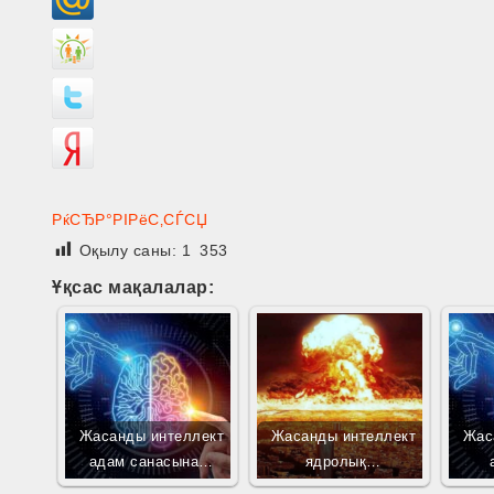
РќСЂР°РІРёС‚СЃСЏ
Оқылу саны:
1 353
Ұқсас мақалалар:
Жасанды интеллект
Жасанды интеллект
Жас
адам санасына…
ядролық…