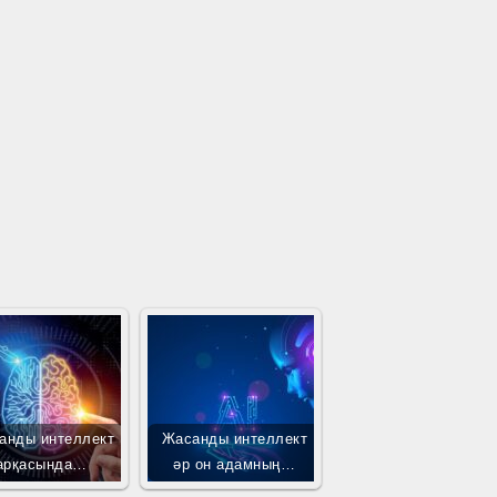
анды интеллект
Жасанды интеллект
арқасында…
әр он адамның…