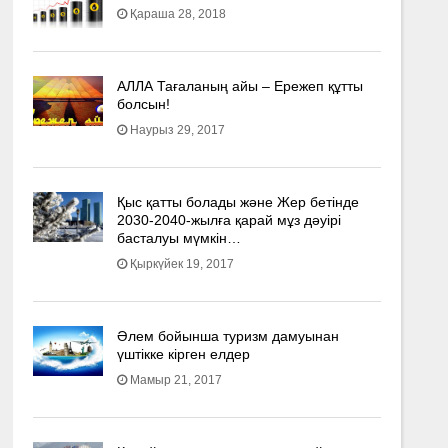
Қараша 28, 2018
АЛЛА Тағаланың айы – Ережеп құтты
болсын!
Наурыз 29, 2017
Қыс қатты болады және Жер бетінде
2030-2040­-жылға қарай мұз дәуірі
басталуы мүмкін…
Қыркүйек 19, 2017
Әлем бойынша туризм дамуынан
үштікке кірген елдер
Мамыр 21, 2017