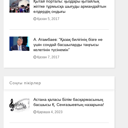
Қытай порталы: қыздары қытайлық
жігітке тұрмысқа шығуды армандайтын
елдердің ондығы
Қазан 5, 2017
А. Атамбаев: “Қазақ билігінің бізге не
үшін сондай басшыларды таңғысы
келетінін түсінемін”
Қазан 7, 2017
Соңғы пікірлер
Астана қаласы Білім басқармасының
басшысы Қ. Сенғазыевтың назарына!
Қараша 4, 2023