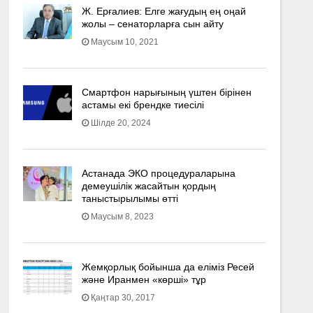
Ж. Ерғалиев: Елге жағудың ең оңай
жолы – сенаторларға сын айту
Маусым 10, 2021
Смартфон нарығының үштен бірінен
астамы екі брендке тиесілі
Шілде 20, 2024
Астанада ЭКО процедураларына
демеушілік жасайтын қордың
таныстырылымы өтті
Маусым 8, 2023
Жемқорлық бойынша да еліміз Ресей
және Иранмен «көрші» тұр
Қаңтар 30, 2017