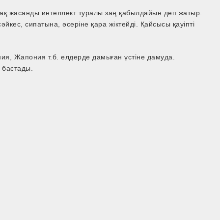
қ жасанды интеллект туралы заң қабылдайын деп жатыр.
йкес, сипатына, әсеріне қара жіктейді. Қайсысы қауіпті
ния, Жапония т.б. елдерде дамыған үстіне дамуда.
 бастады.