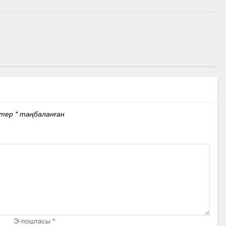
стер
*
таңбаланған
Э-поштасы
*