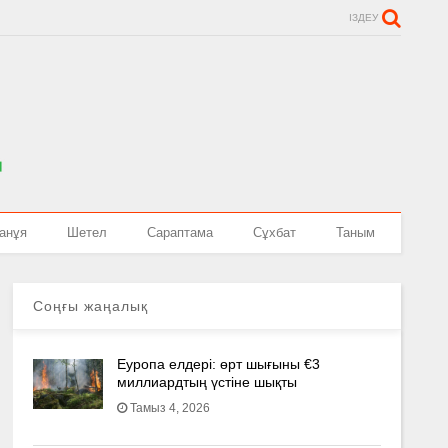
ІЗДЕУ
анұя
Шетел
Сараптама
Сұхбат
Таным
Соңғы жаңалық
Еуропа елдері: өрт шығыны €3
миллиардтың үстіне шықты
Тамыз 4, 2026