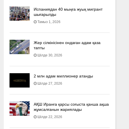
Испаниядан 40 мыңға жуық мигрант
шығарылды
Тамыз 1, 2026
Жер сілкінісінен ондаған адам қаза
тапты
Шілде 30, 2026
2 млн адам миллионер атанды
Шілде 27, 2026
АҚШ Иранға қарсы соғыста қанша ақша
жұмсалғанын жариялады
Шілде 22, 2026