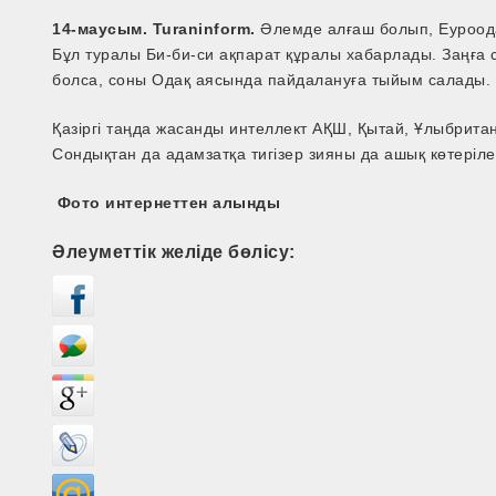
14-маусым. Turaninform.
Әлемде алғаш болып, Еуроода
Бұл туралы Би-би-си ақпарат құралы хабарлады. Заңға сә
болса, соны Одақ аясында пайдалануға тыйым салады.
Қазіргі таңда жасанды интеллект АҚШ, Қытай, Ұлыбрита
Сондықтан да адамзатқа тигізер зияны да ашық көтеріле
Фото интернеттен алынды
Әлеуметтік желіде бөлісу: