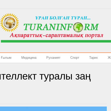
Ғылым
Медицина
Руханият
Спорт
Тарих
Ж
теллект туралы заң