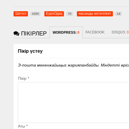
Шетел
ЕуроОдақ
жасанды интеллект
1050
70
14
ПІКІРЛЕР
FACEBOOK:
DISQUS:
0
WORDPRESS:
0
Пікір үстеу
Э-пошта мекенжайыңыз жарияланбайды.
Міндетті өрі
Пікір
*
Аты
*