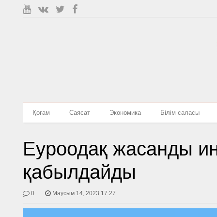
Қоғам
Саясат
Экономика
Білім саласы
Еуроодақ жасанды ин
қабылдайды
0
Маусым 14, 2023 17:27