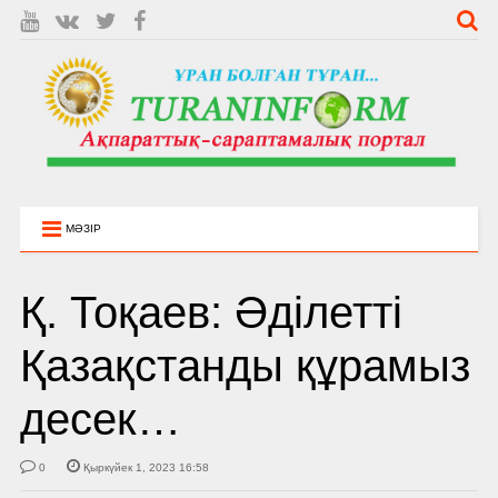
МӘЗІР
Қ. Тоқаев: Әділетті
Қазақстанды құрамыз
десек…
0
Қыркүйек 1, 2023 16:58