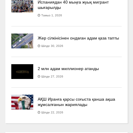
Испаниядан 40 мыңға жуық мигрант
шығарылды
Тамыз 1, 2026
Жер сілкінісінен ондаған адам қаза тапты
Шілде 30, 2026
2 млн адам миллионер атанды
Шілде 27, 2026
АҚШ Иранға қарсы соғыста қанша ақша
жұмсалғанын жариялады
Шілде 22, 2026