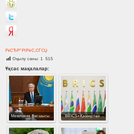
РќСЂР°РІРёС‚СЃСЏ
Оқылу саны:
1 515
Ұқсас мақалалар:
Мемлекет басшысы…
BRICS+Қазақстан…