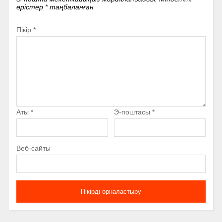
өрістер
*
таңбаланған
Пікір
*
Аты
*
Э-поштасы
*
Веб-сайты