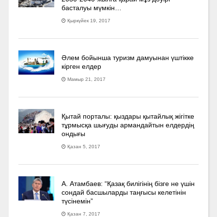
басталуы мүмкін…
Қыркүйек 19, 2017
Әлем бойынша туризм дамуынан үштікке
кірген елдер
Мамыр 21, 2017
Қытай порталы: қыздары қытайлық жігітке
тұрмысқа шығуды армандайтын елдердің
ондығы
Қазан 5, 2017
А. Атамбаев: “Қазақ билігінің бізге не үшін
сондай басшыларды таңғысы келетінін
түсінемін”
Қазан 7, 2017