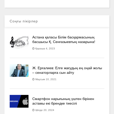
Соңғы пікірлер
Астана қаласы Білім басқармасының
басшысы Қ. Сенғазыевтың назарына!
Қараша 4, 2023
Ж. Ерғалиев: Елге жағудың ең оңай жолы
– сенаторларға сын айту
Маусым 10, 2021
Смартфон нарығының үштен бірінен
астамы екі брендке тиесілі
Шілде 20, 2024