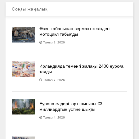
Соңғы жаңалық
Өзен табанынан вермахт кезіндегі
мотоцикл табылды
Тамыз 8, 2026
Ирландияда төменгі жалақы 2400 еуроға
таяды
Тамыз 7, 2026
Еуропа елдері: өрт шығыны €3
миллиардтың үстіне шықты
Тамыз 4, 2026