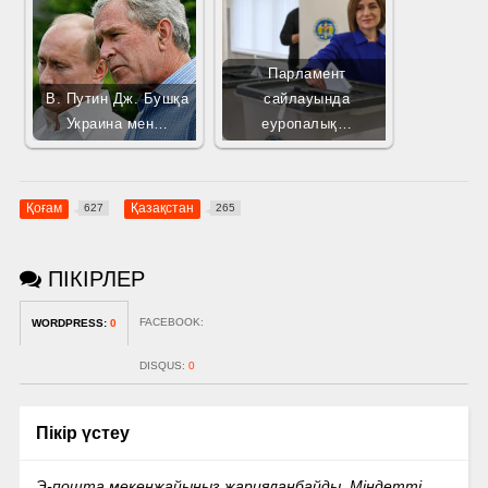
Парламент
В. Путин Дж. Бушқа
сайлауында
Украина мен…
еуропалық…
Қоғам
Қазақстан
627
265
ПІКІРЛЕР
FACEBOOK:
WORDPRESS:
0
DISQUS:
0
Пікір үстеу
Э-пошта мекенжайыңыз жарияланбайды.
Міндетті