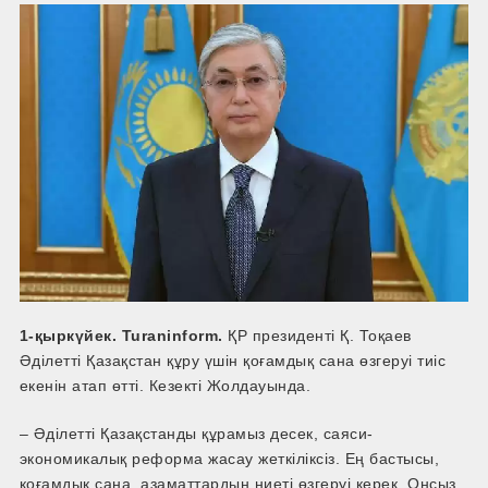
1-қыркүйек. Turaninform.
ҚР президенті Қ. Тоқаев
Әділетті Қазақстан құру үшін қоғамдық сана өзгеруі тиіс
екенін атап өтті. Кезекті Жолдауында.
– Әділетті Қазақстанды құрамыз десек, саяси-
экономикалық реформа жасау жеткіліксіз. Ең бастысы,
қоғамдық сана, азаматтардың ниеті өзгеруі керек. Онсыз