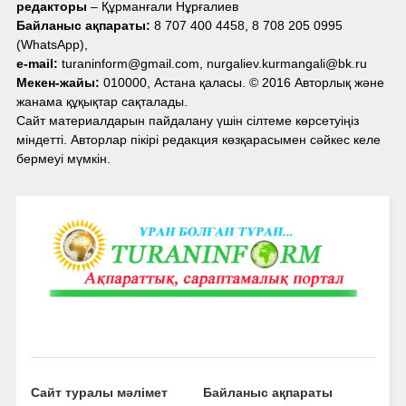
редакторы
– Құрманғали Нұрғалиев
Байланыс ақпараты:
8 707 400 4458, 8 708 205 0995
(WhatsApp),
e-mail:
turaninform@gmail.com, nurgaliev.kurmangali@bk.ru
Мекен-жайы:
010000, Астана қаласы. © 2016 Авторлық және
жанама құқықтар сақталады.
Сайт материалдарын пайдалану үшін сілтеме көрсетуіңіз
міндетті. Авторлар пікірі редакция көзқарасымен сәйкес келе
бермеуі мүмкін.
Сайт туралы мәлімет
Байланыс ақпараты