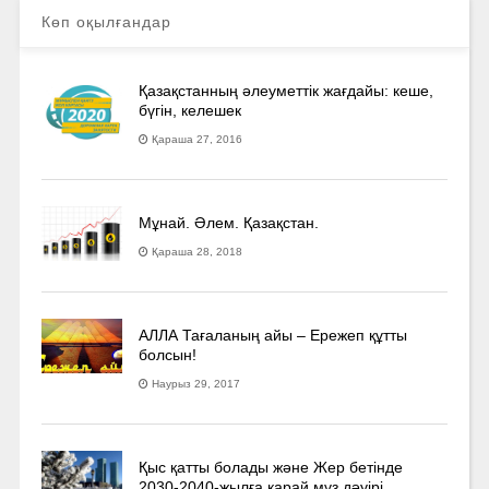
Көп оқылғандар
Қазақстанның әлеуметтік жағдайы: кеше,
бүгін, келешек
Қараша 27, 2016
Мұнай. Әлем. Қазақстан.
Қараша 28, 2018
АЛЛА Тағаланың айы – Ережеп құтты
болсын!
Наурыз 29, 2017
Қыс қатты болады және Жер бетінде
2030-2040­-жылға қарай мұз дәуірі