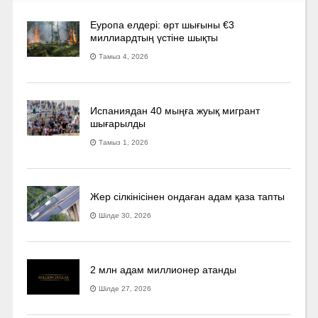
Еуропа елдері: өрт шығыны €3
миллиардтың үстіне шықты
Тамыз 4, 2026
Испаниядан 40 мыңға жуық мигрант
шығарылды
Тамыз 1, 2026
Жер сілкінісінен ондаған адам қаза тапты
Шілде 30, 2026
2 млн адам миллионер атанды
Шілде 27, 2026