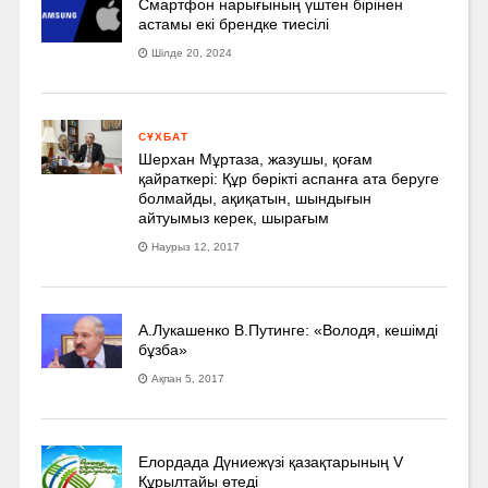
Смартфон нарығының үштен бірінен
астамы екі брендке тиесілі
Шілде 20, 2024
СҰХБАТ
Шерхан Мұртаза, жазушы, қоғам
қайраткері: Құр бөрікті аспанға ата беруге
болмайды, ақиқатын, шындығын
айтуымыз керек, шырағым
Наурыз 12, 2017
А.Лукашенко В.Путинге: «Володя, кешімді
бұзба»
Ақпан 5, 2017
Елордада Дүниежүзі қазақтарының V
Құрылтайы өтеді