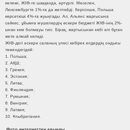
көлемі, ЖІӨ-ге шаққанда, әртүрлі. Мәселен,
Люксембургте 1%-ға да жетпейді. Керісінше, Польша
көрсеткіші 4%-ға жуықтады. Ал, Альянс жарғысына
сәйкес, ұйымға мүшелердің әскери бюджеті ЖІӨ-інің 2%-
ынан кем болмауы тиіс. Бірақ, жартысынан көбі әлі бұған
жете алмай келеді.
ЖІӨ-дегі әскери саланың үлесі көбірек елдердің ондығы
төмендегідей:
1. Польша;
2. АҚШ;
3. Грекия;
4. Эстония;
5. Литва;
6. Финляндия;
7. Румыния;
8. Венгрия;
9. Латвия;
10. Ұлыбритания.
Фото интернеттен алынды