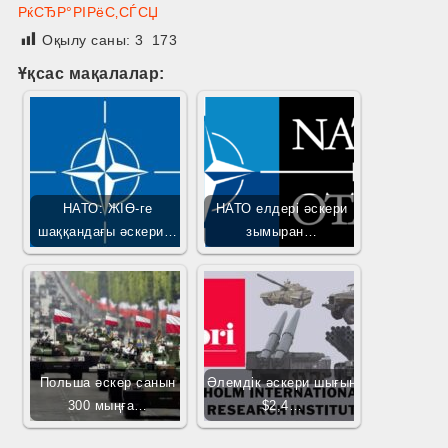
РќСЂР°РІРёС‚СЃСЏ
Оқылу саны:
3 173
Ұқсас мақалалар:
НАТО: ЖІӨ-ге
НАТО елдері әскери
шаққандағы әскери…
зымыран…
Польша әскер санын
Әлемдік әскери шығын
300 мыңға…
$2,4…