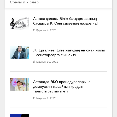
Соңғы пікірлер
Астана қаласы Білім басқармасының
басшысы Қ. Сенғазыевтың назарына!
Қараша 4, 2023
Ж. Ерғалиев: Елге жағудың ең оңай жолы
– сенаторларға сын айту
Маусым 10, 2021
Астанада ЭКО процедураларына
демеушілік жасайтын қордың
таныстырылымы өтті
Маусым 8, 2023