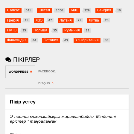
Саясат
Шетел
АҚШ
Венгрия
641
1050
329
10
Грекия
ЖІӨ
Латвия
Литва
11
47
27
26
НАТО
Польша
Румыния
35
35
12
Финляндия
Эстония
Ұлыбритания
44
43
88
ПІКІРЛЕР
FACEBOOK:
WORDPRESS:
0
DISQUS:
0
Пікір үстеу
Э-пошта мекенжайыңыз жарияланбайды.
Міндетті
өрістер
*
таңбаланған