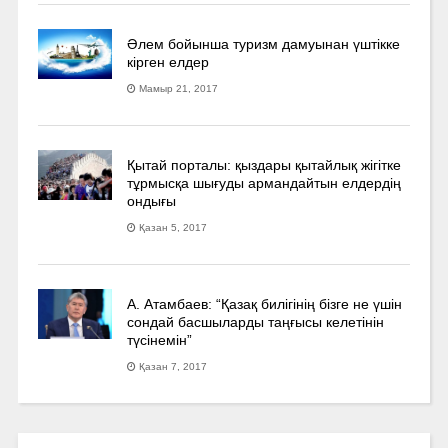
Әлем бойынша туризм дамуынан үштікке
кірген елдер
Мамыр 21, 2017
Қытай порталы: қыздары қытайлық жігітке
тұрмысқа шығуды армандайтын елдердің
ондығы
Қазан 5, 2017
А. Атамбаев: “Қазақ билігінің бізге не үшін
сондай басшыларды таңғысы келетінін
түсінемін”
Қазан 7, 2017