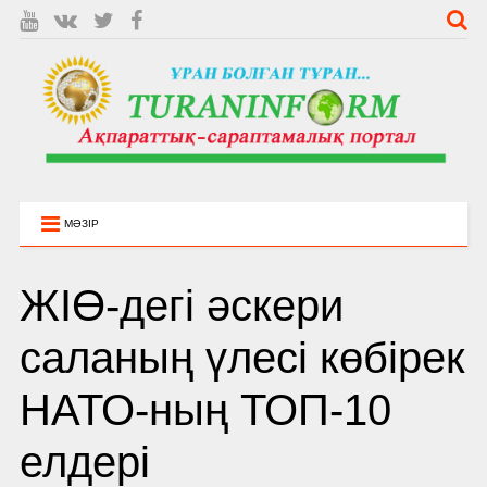
МӘЗІР
ЖІӨ-дегі әскери
саланың үлесі көбірек
НАТО-ның ТОП-10
елдері