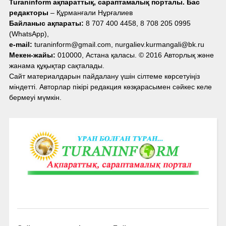
Turaninform ақпараттық, сараптамалық порталы. Бас
редакторы
– Құрманғали Нұрғалиев
Байланыс ақпараты:
8 707 400 4458, 8 708 205 0995
(WhatsApp),
e-mail:
turaninform@gmail.com, nurgaliev.kurmangali@bk.ru
Мекен-жайы:
010000, Астана қаласы. © 2016 Авторлық және
жанама құқықтар сақталады.
Сайт материалдарын пайдалану үшін сілтеме көрсетуіңіз
міндетті. Авторлар пікірі редакция көзқарасымен сәйкес келе
бермеуі мүмкін.