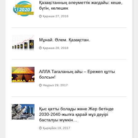
Қазақстанның әлеуметтік жағдайы: кеше,
бүгін, келешек
Қараша 27, 2016
Мұнай. Әлем. Қазақстан.
Қараша 28, 2018
АЛЛА Тағаланың айы – Ережеп құтты
болсын!
Наурыз 29, 2017
Қыс қатты болады және Жер бетінде
2030-2040­-жылға қарай мұз дәуірі
басталуы мүмкін…
Қыркүйек 19, 2017