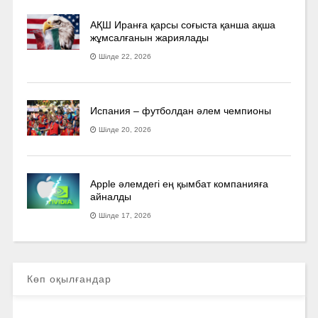
АҚШ Иранға қарсы соғыста қанша ақша
жұмсалғанын жариялады
Шілде 22, 2026
Испания – футболдан әлем чемпионы
Шілде 20, 2026
Apple әлемдегі ең қымбат компанияға
айналды
Шілде 17, 2026
Көп оқылғандар