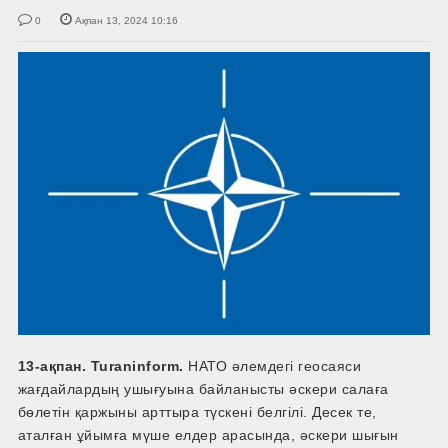
0
Ақпан 13, 2024 10:16
13-ақпан. Turaninform.
НАТО әлемдегі геосаяси
жағдайлардың ушығуына байланысты әскери салаға
бөлетін қаржыны арттыра түскені белгілі. Десек те,
аталған ұйымға мүше елдер арасында, әскери шығын