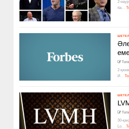
2-наур
ба...
Т
ШЕТЕ
Әле
ем
Tura
2-қаза
И...
То
ШЕТЕ
LVM
Tura
30-қаң
Lo...
Т