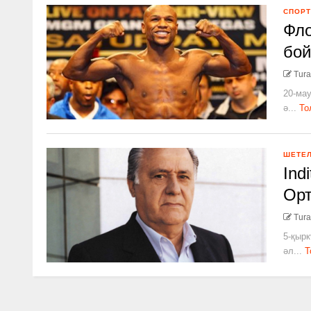
СПОРТ
Фло
бой
Tura
20-мау
ә...
То
ШЕТЕ
Ind
Орт
Tura
5-қырк
әл...
Т