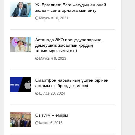
Ж. Ерғалиев: Елге жағудың ең оңай
жолы – сенаторларға сын айту
Маусым 10, 2021
Астанада ЭКО процедураларына
демеушілік жасайтын қордың
таныстырылымы өтті
Маусым 8, 2023
Смартфон нарығының үштен бірінен
астамы екі брендке тиесілі
Шілде 20, 2024
Өз тілім – өмірім
Қазан 6, 2016