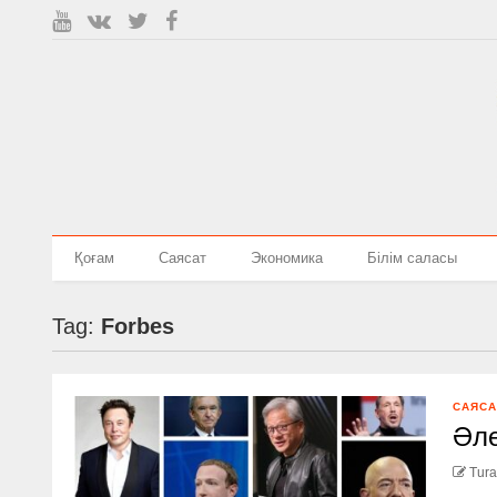
Қоғам
Саясат
Экономика
Білім саласы
Tag:
Forbes
САЯСА
Әле
Tura