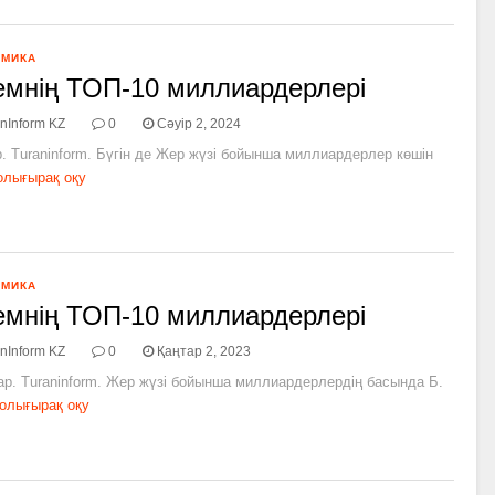
ОМИКА
мнің ТОП-10 миллиардерлері
nInform KZ
0
Сәуір 2, 2024
р. Turaninform. Бүгін де Жер жүзі бойынша миллиардерлер көшін
олығырақ оқу
ОМИКА
мнің ТОП-10 миллиардерлері
nInform KZ
0
Қаңтар 2, 2023
ар. Turaninform. Жер жүзі бойынша миллиардерлердің басында Б.
олығырақ оқу