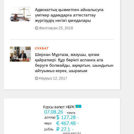
Адвокаттық қызметпен айналысуға
үмiткер адамдарға аттестаттау
жүргізудің негізгі қағидалары
Желтоқсан 25, 2018
СҰХБАТ
Шерхан Мұртаза, жазушы, қоғам
қайраткері: Құр бөрікті аспанға ата
беруге болмайды, ақиқатын, шындығын
айтуымыз керек, шырағым
Наурыз 12, 2017