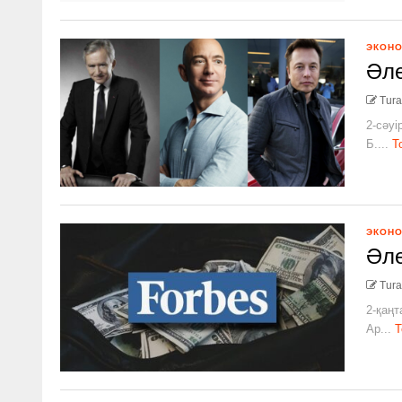
ЭКОН
Әле
Tura
2-сәуі
Б....
Т
ЭКОН
Әле
Tura
2-қаңт
Ар...
Т