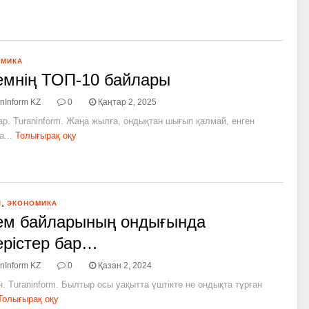
ОМИКА
мнің ТОП-10 байлары
nInform KZ
0
Қаңтар 2, 2025
ар. Turaninform. Жаңа жылға, ондықтан шығып қалмай, енген
...
Толығырақ оқу
,
Л
ЭКОНОМИКА
ем байларының ондығында
ерістер бар…
nInform KZ
0
Қазан 2, 2024
н. Turaninform. Былтыр осы уақытта үштікте не ондықта тұрған
Толығырақ оқу