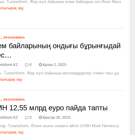
ыз. Turaninform. Жер жүзі бойынша әлем байларын әлі Илон Маск
олығырақ оқу
,
Л
ЭКОНОМИКА
м байларының ондығы бұрынғыдай
ес…
nInform KZ
0
Қазан 2, 2025
н. Turaninform. Жер жүзі бойынша миллиардерлер тізімін тағы да
лығырақ оқу
,
Л
ЭКОНОМИКА
H 12,55 млрд еуро пайда тапты
nInform KZ
0
Қаңтар 30, 2025
тар. Turaninform. Өткен жылы әлемге әйгілі LVMH Moet Hennessy
олығырақ оқу