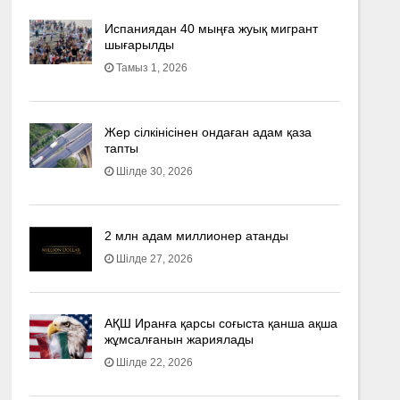
Испаниядан 40 мыңға жуық мигрант
шығарылды
Тамыз 1, 2026
Жер сілкінісінен ондаған адам қаза
тапты
Шілде 30, 2026
2 млн адам миллионер атанды
Шілде 27, 2026
АҚШ Иранға қарсы соғыста қанша ақша
жұмсалғанын жариялады
Шілде 22, 2026