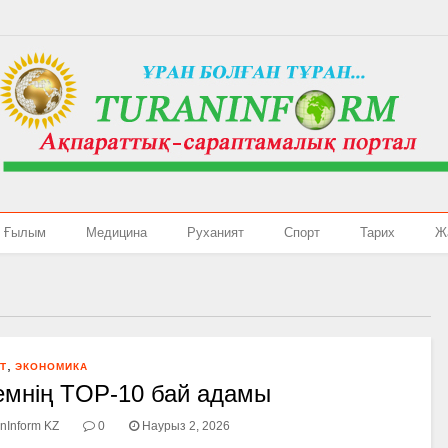
Ғылым
Медицина
Руханият
Спорт
Тарих
Ж
,
Т
ЭКОНОМИКА
мнің TOP-10 бай адамы
nInform KZ
0
Наурыз 2, 2026