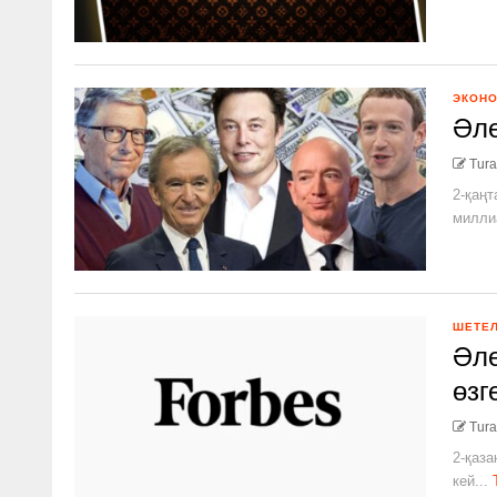
ЭКОН
Әле
Tura
2-қаңт
миллиа
ШЕТЕ
Әл
өзг
Tura
2-қаза
кей...