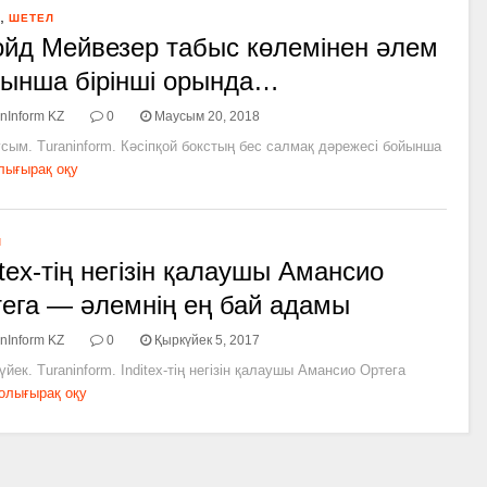
,
ШЕТЕЛ
йд Мейвезер табыс көлемінен әлем
ынша бірінші орында…
nInform KZ
0
Маусым 20, 2018
сым. Turaninform. Кәсіпқой бокстың бес салмақ дәрежесі бойынша
лығырақ оқу
Л
itex-тің негізін қалаушы Амансио
ега — әлемнің ең бай адамы
nInform KZ
0
Қыркүйек 5, 2017
үйек. Turaninform. Inditex-тің негізін қалаушы Амансио Ортега
олығырақ оқу