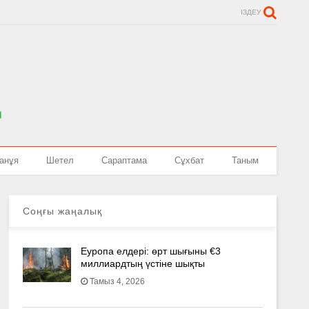
ІЗДЕУ
анұя
Шетел
Сараптама
Сұхбат
Таным
Соңғы жаңалық
Еуропа елдері: өрт шығыны €3
миллиардтың үстіне шықты
Тамыз 4, 2026