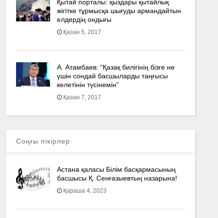
Қытай порталы: қыздары қытайлық
жігітке тұрмысқа шығуды армандайтын
елдердің ондығы
Қазан 5, 2017
А. Атамбаев: “Қазақ билігінің бізге не
үшін сондай басшыларды таңғысы
келетінін түсінемін”
Қазан 7, 2017
Соңғы пікірлер
Астана қаласы Білім басқармасының
басшысы Қ. Сенғазыевтың назарына!
Қараша 4, 2023