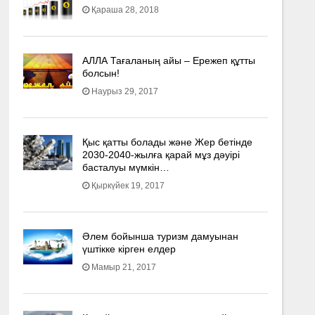
Қараша 28, 2018
АЛЛА Тағаланың айы – Ережеп құтты
болсын!
Наурыз 29, 2017
Қыс қатты болады және Жер бетінде
2030-2040­-жылға қарай мұз дәуірі
басталуы мүмкін…
Қыркүйек 19, 2017
Әлем бойынша туризм дамуынан
үштікке кірген елдер
Мамыр 21, 2017