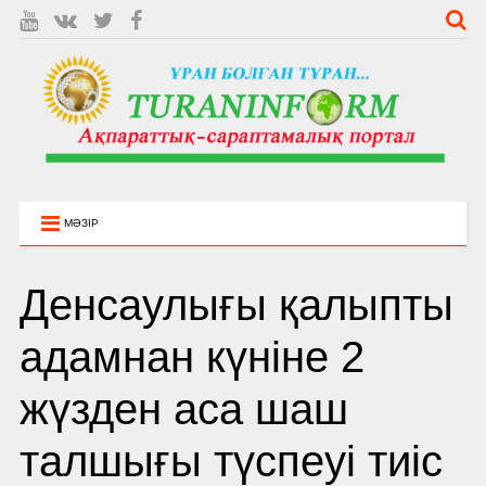
МӘЗІР
Денсаулығы қалыпты
адамнан күніне 2
жүзден аса шаш
талшығы түспеуі тиіс