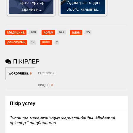
Ерте тұру әр
Адам үшін ендігі
адамның…
36,6°C қалыпты…
Медицина
Қоғам
адам
100
627
35
денсаулық
шаш
14
2
ПІКІРЛЕР
FACEBOOK:
WORDPRESS:
0
DISQUS:
0
Пікір үстеу
Э-пошта мекенжайыңыз жарияланбайды.
Міндетті
өрістер
*
таңбаланған