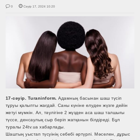
0
Сәуір 17, 2024 10:20
17-сәуір. Turaninform.
Адамның басынан шаш түсіп
тұруы қалыпты жағдай. Саны күніне елуден жүзге дейін
жетуі мүмкін. Ал, тәулігіне 2 жүзден аса шаш талшығы
түссе, денсаулық сыр беріп жатқанын білдіреді. Бұл
туралы 24tv.ua хабарлады.
Шаштың уыстап түсуінің себебі әртүрлі. Мәселен, дұрыс