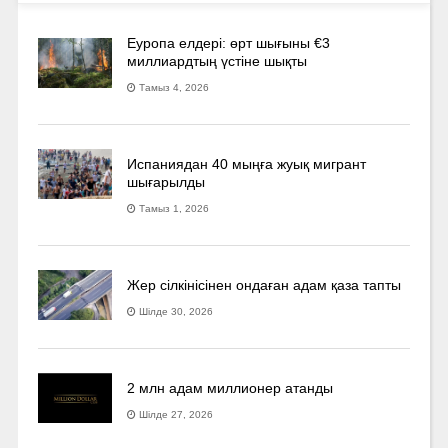
Еуропа елдері: өрт шығыны €3
миллиардтың үстіне шықты
Тамыз 4, 2026
Испаниядан 40 мыңға жуық мигрант
шығарылды
Тамыз 1, 2026
Жер сілкінісінен ондаған адам қаза тапты
Шілде 30, 2026
2 млн адам миллионер атанды
Шілде 27, 2026