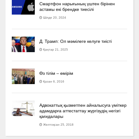
Смартфон нарығының үштен бірінен
астамы екі брендке тиесілі
Шілде 20, 2024
Д. Трамп: Ол мәмілеге келуге тиісті
Қаңтар 21, 2025
Өз тілім – өмірім
Қазан 6, 2016
Адвокаттық қызметпен айналысуға үмiткер
адамдарға аттестаттау жүргізудің негізгі
қағидалары
Желтоқсан 25, 2018