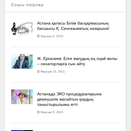
Соңғы пікірлер
Астана қаласы Білім басқармасының
басшысы Қ. Сенғазыевтың назарына!
Қараша 4, 2023
Ж. Ерғалиев: Елге жағудың ең оңай жолы
– сенаторларға сын айту
Маусым 10, 2021
Астанада ЭКО процедураларына
демеушілік жасайтын қордың
таныстырылымы өтті
Маусым 8, 2023