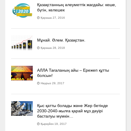
Қазақстанның әлеуметтік жағдайы: кеше,
бүгін, келешек
Қараша 27, 2016
Мұнай. Әлем. Қазақстан.
Қараша 28, 2018
АЛЛА Тағаланың айы – Ережеп құтты
болсын!
Наурыз 29, 2017
Қыс қатты болады және Жер бетінде
2030-2040­-жылға қарай мұз дәуірі
басталуы мүмкін…
Қыркүйек 19, 2017