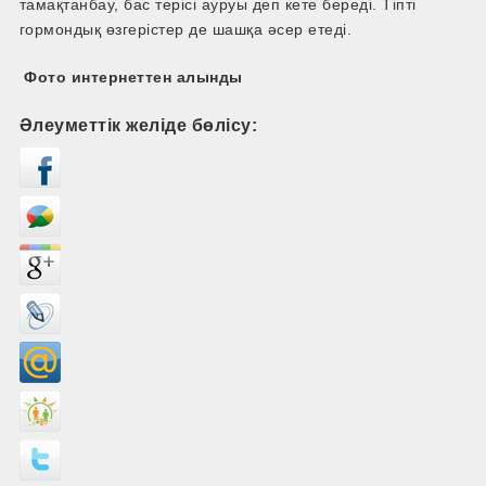
тамақтанбау, бас терісі ауруы деп кете береді. Тіпті
гормондық өзгерістер де шашқа әсер етеді.
Фото интернеттен алынды
Әлеуметтік желіде бөлісу: