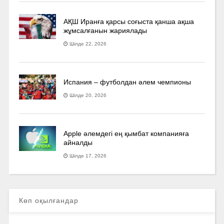
АҚШ Иранға қарсы соғыста қанша ақша
жұмсалғанын жариялады
Шілде 22, 2026
Испания – футболдан әлем чемпионы
Шілде 20, 2026
Apple әлемдегі ең қымбат компанияға
айналды
Шілде 17, 2026
Көп оқылғандар