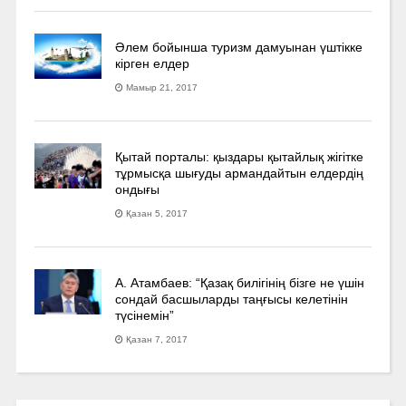
Әлем бойынша туризм дамуынан үштікке
кірген елдер
Мамыр 21, 2017
Қытай порталы: қыздары қытайлық жігітке
тұрмысқа шығуды армандайтын елдердің
ондығы
Қазан 5, 2017
А. Атамбаев: “Қазақ билігінің бізге не үшін
сондай басшыларды таңғысы келетінін
түсінемін”
Қазан 7, 2017