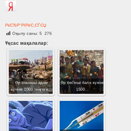
РќСЂР°РІРёС‚СЃСЏ
Оқылу саны:
5 276
Ұқсас мақалалар:
Әр оныншы адам
Әр бесінші бала күніне
күніне 1000 теңгеге…
1500…