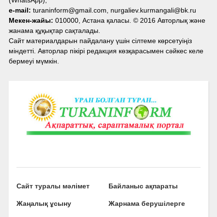
e-mail:
turaninform@gmail.com, nurgaliev.kurmangali@bk.ru
Мекен-жайы:
010000, Астана қаласы. © 2016 Авторлық және
жанама құқықтар сақталады.
Сайт материалдарын пайдалану үшін сілтеме көрсетуіңіз
міндетті. Авторлар пікірі редакция көзқарасымен сәйкес келе
бермеуі мүмкін.
Сайт туралы мәлімет
Байланыс ақпараты
Жаңалық ұсыну
Жарнама берушілерге