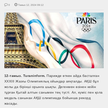
0
Тамыз 12, 2024 09:12
12-тамыз. Turaninform.
Парижде өткен айда басталған
XXXIII Жазғы Олимпиялық ойындар аяқталды. АҚШ бұл
жолы да бірінші орынға шықты. Дегенмен өзінен кейін
тұрған Қытай алтын санымен тең түсті. Ал, күміс пен қола
медаль санынан АҚШ олимпиада бойынша рекорд
жасады.