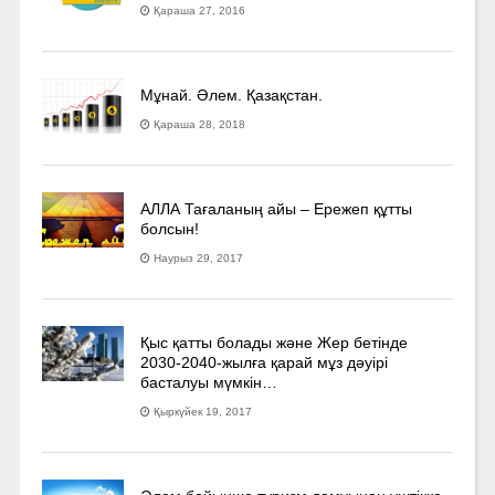
Қараша 27, 2016
Мұнай. Әлем. Қазақстан.
Қараша 28, 2018
АЛЛА Тағаланың айы – Ережеп құтты
болсын!
Наурыз 29, 2017
Қыс қатты болады және Жер бетінде
2030-2040­-жылға қарай мұз дәуірі
басталуы мүмкін…
Қыркүйек 19, 2017