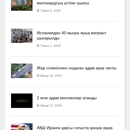
миллиардтың үстіне шықты
Тамыз 4, 2026
Испаниядан 40 мыңға жуық мигрант
шығарылды
Тамыз 1, 2026
Жер сілкінісінен ондаған адам қаза тапты
Шілде 30, 2026
2 млн адам миллионер атанды
Шілде 27, 2026
АҚШ Иранға қарсы соғыста қанша ақша