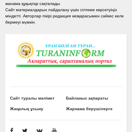
жанама құқықтар сақталады.
Сайт материалдарын пайдалану үшін сілтеме көрсетуіңіз
міндетті. Авторлар пікірі редакция көзқарасымен сәйкес келе
бермеуі мүмкін.
Сайт туралы мәлімет
Байланыс ақпараты
Жаңалық ұсыну
Жарнама берушілерге