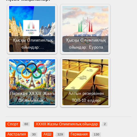
Қысқы Олимпиялық
Қысқы Олимпиялық
ойындар:…
ойындар: Еуропа
Парижде XXXIII Жазғы
Алтын резервінен
Олимпиялық…
ТОП-10 елдері
Спорт
XXXIII Жазғы Олимпиялық ойындар
60
2
Австралия
АҚШ
Германия
30
329
130