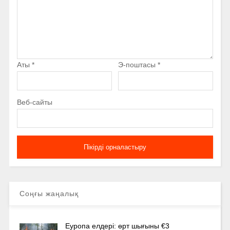
Аты
*
Э-поштасы
*
Веб-сайты
Соңғы жаңалық
Еуропа елдері: өрт шығыны €3