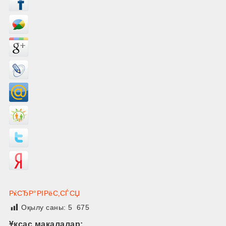
РќСЂР°РІРёС‚СЃСЏ
Оқылу саны:
5 675
Ұқсас мақалалар: