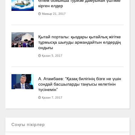
Әлем бойынша туризм дамуынан үштікке
кірген елдер
Мамыр 21, 2017
Қытай порталы: қыздары қытайлық жігітке
тұрмысқа шығуды армандайтын елдердің
ондығы
Қазан 5, 2017
А. Атамбаев: “Қазақ билігінің бізге не үшін
сондай басшыларды таңғысы келетінін
түсінемін”
Қазан 7, 2017
Соңғы пікірлер