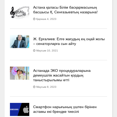
Астана қаласы Білім басқармасының
басшысы Қ. Сенғазыевтың назарына!
Қараша 4, 2023
Ж. Ерғалиев: Елге жағудың ең оңай жолы
– сенаторларға сын айту
Маусым 10, 2021
Астанада ЭКО процедураларына
демеушілік жасайтын қордың
таныстырылымы өтті
Маусым 8, 2023
Смартфон нарығының үштен бірінен
астамы екі брендке тиесілі