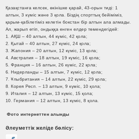
Қазақстанға келсек, өкінішке қарай, 43-орын тиді: 1
алтын, 3 күміс және 3 қола. Біздің спорттық бейіміміз,
қарым-қабілетіміз келетін бокстан бір алтын ала алмады.
Ал, жарып өтіп, ондыққа енген елдер төмендегідей:
1. АҚШ – 40 алтын, 44 күміс, 42 қола;
2. Қытай – 40 алтын, 27 күміс, 24 қола;
3. Жапония – 20 алтын, 12 күміс, 13 қола;
4. Австралия – 18 алтын, 19 күміс, 16 қола;
5. Франция – 16 алтын, 26 күміс, 22 қола;
6. Нидерланды – 15 алтын, 7 күміс, 12 қола;
7. Ұлыбритания – 14 алтын, 22 күміс, 29 қола;
8. Корея Респ. – 13 алтын, 9 күміс, 10 қола;
9. Италия – 12 алтын, 13 күміс, 15 қола;
10. Германия – 12 алтын, 13 күміс, 8 қола.
Фото интернеттен алынды
Әлеуметтік желіде бөлісу: