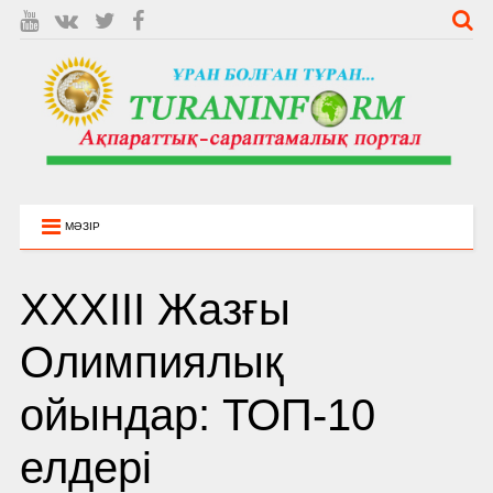
МӘЗІР
XXXIII Жазғы
Олимпиялық
ойындар: ТОП-10
елдері