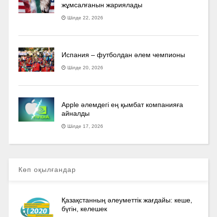
жұмсалғанын жариялады
Шілде 22, 2026
Испания – футболдан әлем чемпионы
Шілде 20, 2026
Apple әлемдегі ең қымбат компанияға
айналды
Шілде 17, 2026
Көп оқылғандар
Қазақстанның әлеуметтік жағдайы: кеше,
бүгін, келешек