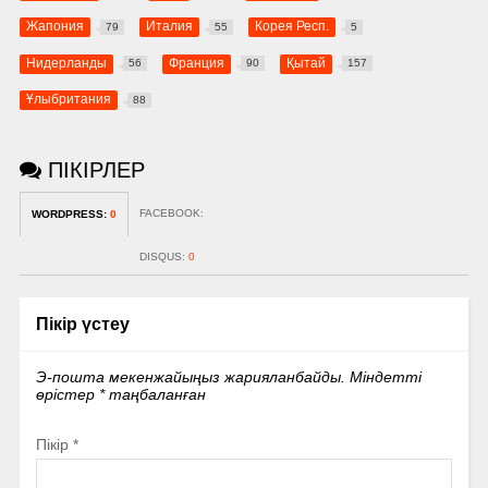
Жапония
Италия
Корея Респ.
79
55
5
Нидерланды
Франция
Қытай
56
90
157
Ұлыбритания
88
ПІКІРЛЕР
FACEBOOK:
WORDPRESS:
0
DISQUS:
0
Пікір үстеу
Э-пошта мекенжайыңыз жарияланбайды.
Міндетті
өрістер
*
таңбаланған
Пікір
*