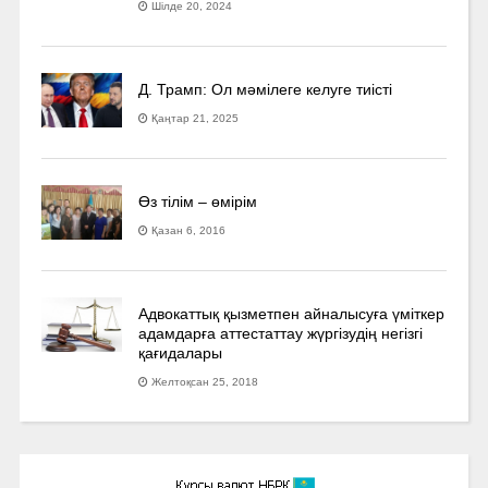
Шілде 20, 2024
Д. Трамп: Ол мәмілеге келуге тиісті
Қаңтар 21, 2025
Өз тілім – өмірім
Қазан 6, 2016
Адвокаттық қызметпен айналысуға үмiткер
адамдарға аттестаттау жүргізудің негізгі
қағидалары
Желтоқсан 25, 2018