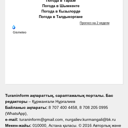
Погода в Таразе
Погода в Шымкенте
Погода в Кызылорде
Погода в Талдыкоргане
Прогноз на 2 недели
Gismeteo
Turaninform ақпараттық, сараптамалық порталы. Бас
редакторы
– Құрманғали Нұрғалиев
Байланыс ақпараты:
8 707 400 4458, 8 708 205 0995
(WhatsApp),
e-mail:
turaninform@gmail.com, nurgaliev.kurmangali@bk.ru
Мекен-жайы:
010000, Астана қаласы. © 2016 Авторлық және