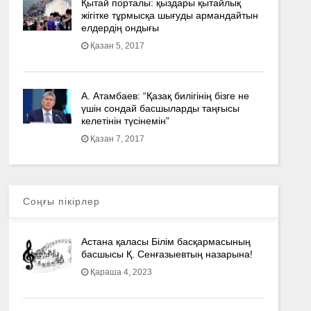
Қытай порталы: қыздары қытайлық
жігітке тұрмысқа шығуды армандайтын
елдердің ондығы
Қазан 5, 2017
А. Атамбаев: “Қазақ билігінің бізге не
үшін сондай басшыларды таңғысы
келетінін түсінемін”
Қазан 7, 2017
Соңғы пікірлер
Астана қаласы Білім басқармасының
басшысы Қ. Сенғазыевтың назарына!
Қараша 4, 2023