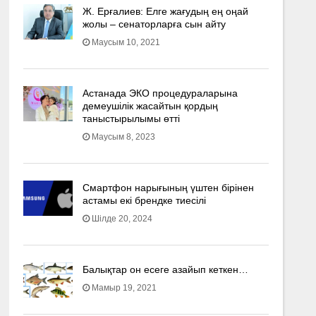
Ж. Ерғалиев: Елге жағудың ең оңай
жолы – сенаторларға сын айту
Маусым 10, 2021
Астанада ЭКО процедураларына
демеушілік жасайтын қордың
таныстырылымы өтті
Маусым 8, 2023
Смартфон нарығының үштен бірінен
астамы екі брендке тиесілі
Шілде 20, 2024
Балықтар он есеге азайып кеткен…
Мамыр 19, 2021