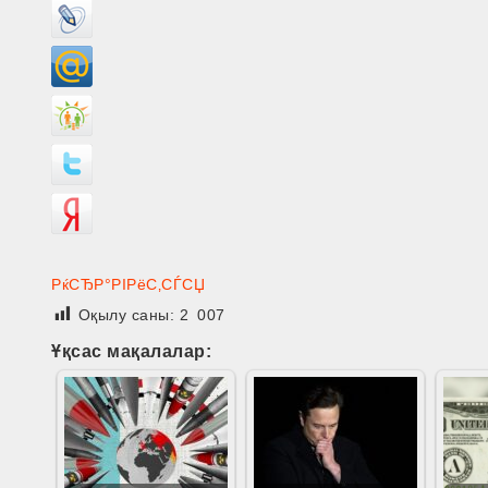
РќСЂР°РІРёС‚СЃСЏ
Оқылу саны:
2 007
Ұқсас мақалалар: