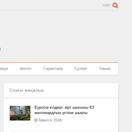
ІЗДЕУ
анұя
Шетел
Сараптама
Сұхбат
Таным
Соңғы жаңалық
Еуропа елдері: өрт шығыны €3
миллиардтың үстіне шықты
Тамыз 4, 2026