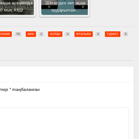
 ақша аукционда
Шетелден көп ақша
80 мың АҚШ…
аударылған…
пония
иен
испан
итальян
турист
79
2
3
3
5
стер
*
таңбаланған