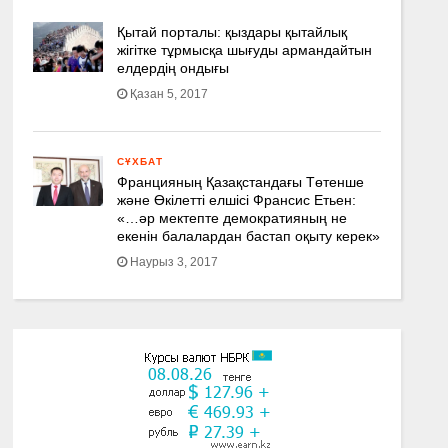
Қытай порталы: қыздары қытайлық
жігітке тұрмысқа шығуды армандайтын
елдердің ондығы
Қазан 5, 2017
СҰХБАТ
Францияның Қазақстандағы Төтенше
және Өкілетті елшісі Франсис Етьен:
«…әр мектепте демократияның не
екенін балалардан бастап оқыту керек»
Наурыз 3, 2017