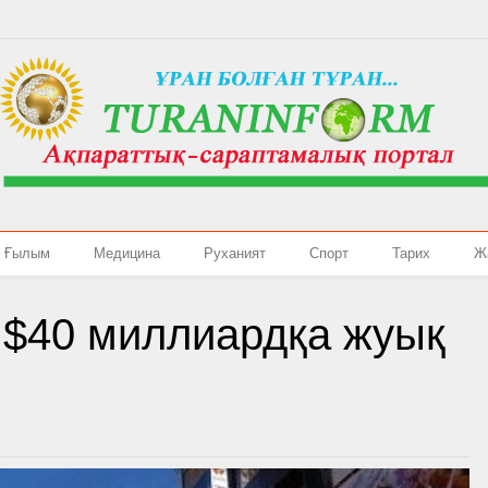
Ғылым
Медицина
Руханият
Спорт
Тарих
Ж
 $40 миллиардқа жуық