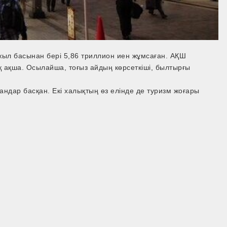
ыл басынан бері 5,86 триллион иен жұмсаған. АҚШ
ақша. Осылайша, тоғыз айдың көрсеткіші, былтырғы
андар басқан. Екі халықтың өз елінде де туризм жоғары