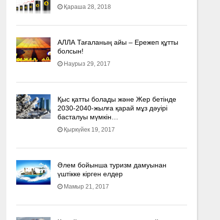
Қараша 28, 2018
АЛЛА Тағаланың айы – Ережеп құтты
болсын!
Наурыз 29, 2017
Қыс қатты болады және Жер бетінде
2030-2040­-жылға қарай мұз дәуірі
басталуы мүмкін…
Қыркүйек 19, 2017
Әлем бойынша туризм дамуынан
үштікке кірген елдер
Мамыр 21, 2017