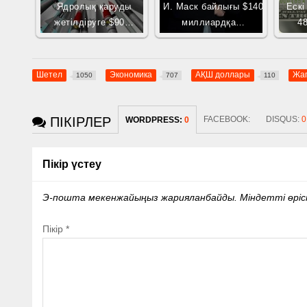
Ядролық қаруды
И. Маск байлығы $140
Ескі
жетілдіруге $90…
миллиардқа…
4
Шетел
Экономика
АҚШ доллары
Жа
1050
707
110
ПІКІРЛЕР
FACEBOOK:
DISQUS:
0
WORDPRESS:
0
Пікір үстеу
Э-пошта мекенжайыңыз жарияланбайды.
Міндетті өрі
Пікір
*