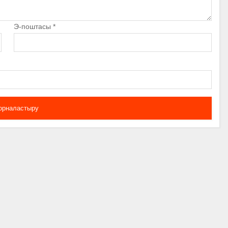
Э-поштасы
*