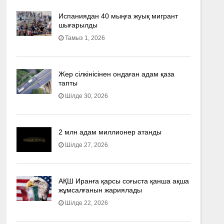
Испаниядан 40 мыңға жуық мигрант
шығарылды
Тамыз 1, 2026
Жер сілкінісінен ондаған адам қаза
тапты
Шілде 30, 2026
2 млн адам миллионер атанды
Шілде 27, 2026
АҚШ Иранға қарсы соғыста қанша ақша
жұмсалғанын жариялады
Шілде 22, 2026