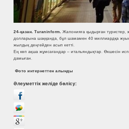
24-қазан. Turaninform.
Жапонияға қыдырған туристер, ж
долларына шаққанда, бұл шамамен 40 миллиардқа жуық 
жылдық деңгейден асып кетті.
Ең көп ақша жұмсағандар – итальяндықтар. Өкшесін исп
дамыған.
Фото интернеттен алынды
Әлеуметтік желіде бөлісу: