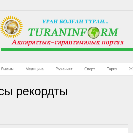
Ғылым
Медицина
Руханият
Спорт
Тарих
Ж
сы рекордты