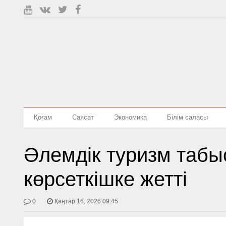
Қоғам
Саясат
Экономика
Білім саласы
Әлемдік туризм табы
көрсеткішке жетті
0
Қаңтар 16, 2026 09:45