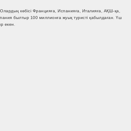
Олардың көбісі Францияға, Испанияға, Италияға, АҚШ-қа,
Испания былтыр 100 миллионға жуық туристі қабылдаған. Үш
р екен.