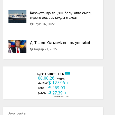
Қазақстанда теңізші болу қиял емес,
жүзеге асырылымды мақсат
Сәуір 16, 2022
Д. Трамп: Ол мәмілеге келуге тиісті
Қаңтар 21, 2025
Ауа райы