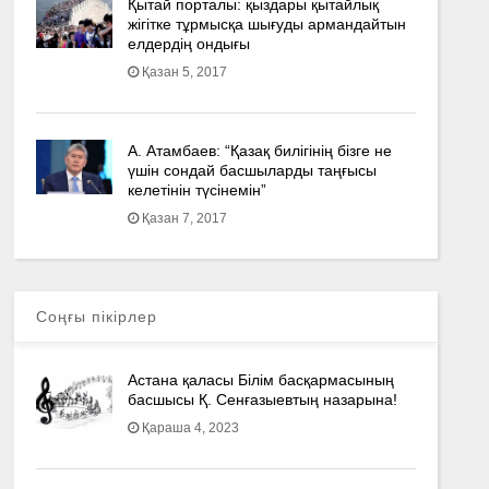
Қытай порталы: қыздары қытайлық
жігітке тұрмысқа шығуды армандайтын
елдердің ондығы
Қазан 5, 2017
А. Атамбаев: “Қазақ билігінің бізге не
үшін сондай басшыларды таңғысы
келетінін түсінемін”
Қазан 7, 2017
Соңғы пікірлер
Астана қаласы Білім басқармасының
басшысы Қ. Сенғазыевтың назарына!
Қараша 4, 2023