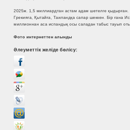
2025ж. 1,5 миллиардтан астам адам шетелге қыдырған. 
Грекияға, Қытайға, Таиландқа сапар шеккен. Бір ғана 
миллионнан аса испандық осы саладан табыс тауып оты
Фото интернеттен алынды
Әлеуметтік желіде бөлісу: