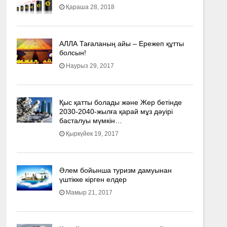
Қараша 28, 2018
АЛЛА Тағаланың айы – Ережеп құтты
болсын!
Наурыз 29, 2017
Қыс қатты болады және Жер бетінде
2030-2040­-жылға қарай мұз дәуірі
басталуы мүмкін…
Қыркүйек 19, 2017
Әлем бойынша туризм дамуынан
үштікке кірген елдер
Мамыр 21, 2017