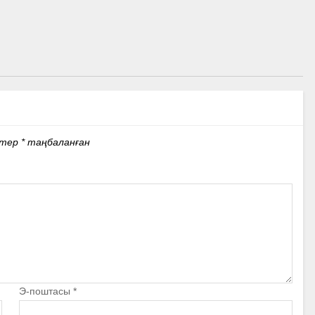
стер
*
таңбаланған
Э-поштасы
*