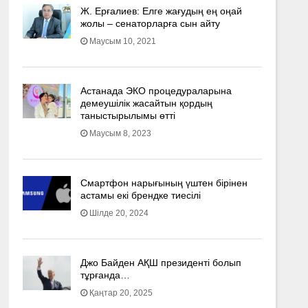
Ж. Ерғалиев: Елге жағудың ең оңай
жолы – сенаторларға сын айту
Маусым 10, 2021
Астанада ЭКО процедураларына
демеушілік жасайтын қордың
таныстырылымы өтті
Маусым 8, 2023
Смартфон нарығының үштен бірінен
астамы екі брендке тиесілі
Шілде 20, 2024
Джо Байден АҚШ президенті болып
тұрғанда…
Қаңтар 20, 2025