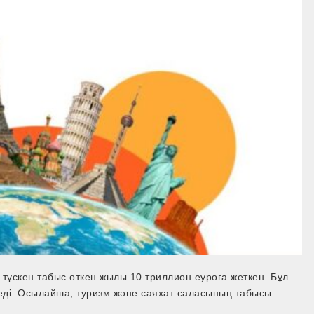
түскен табыс өткен жылы 10 триллион еуроға жеткен. Бұл
еді. Осылайша, туризм және саяхат саласының табысы