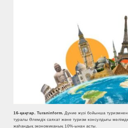
16-қаңтар. Turaninform.
Дүние жүзі бойынша туризмнен 
туралы Әлемдік саяхат және туризм консулдығы мәлімд
жаһандық экономиканың 10%-ынан асты.