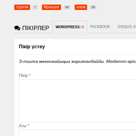
туризм
Франция
әлем
7
90
28
ПІКІРЛЕР
FACEBOOK:
DISQUS:
0
WORDPRESS:
0
Пікір үстеу
Э-пошта мекенжайыңыз жарияланбайды.
Міндетті өрі
Пікір
*
Аты
*