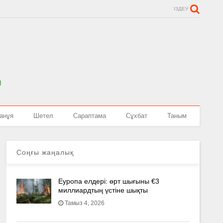
ІЗДЕУ
анұя
Шетел
Сараптама
Сұхбат
Таным
Соңғы жаңалық
Еуропа елдері: өрт шығыны €3
миллиардтың үстіне шықты
Тамыз 4, 2026