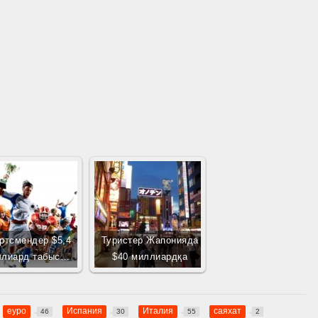
ртсмендер $5,4
Туристер Жапонияда
ллиард табыс…
$40 миллиардқа
еуро
Испания
Италия
саяхат
46
30
55
2