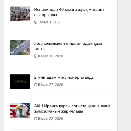
Испаниядан 40 мыңға жуық мигрант
шығарылды
Тамыз 1, 2026
Жер сілкінісінен ондаған адам қаза
тапты
Шілде 30, 2026
2 млн адам миллионер атанды
Шілде 27, 2026
АҚШ Иранға қарсы соғыста қанша ақша
жұмсалғанын жариялады
Шілде 22, 2026