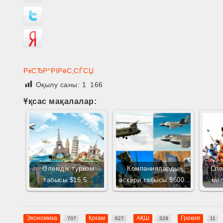
РќСЂР°РІРёС‚СЃСЏ
Оқылу саны:
1 166
Ұқсас мақалалар:
Әлемдік туризм
Компаниялардың
Спо
табысы $15,5…
әскери табысы $600…
ми
Экономика
Қоғам
АҚШ
Грекия
707
627
329
11