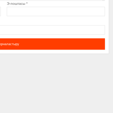
Э-поштасы
*