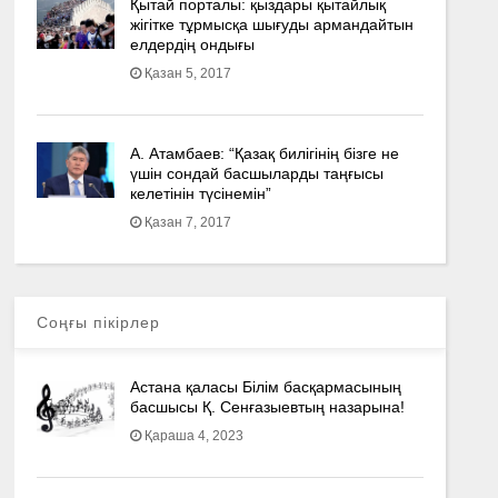
Қытай порталы: қыздары қытайлық
жігітке тұрмысқа шығуды армандайтын
елдердің ондығы
Қазан 5, 2017
А. Атамбаев: “Қазақ билігінің бізге не
үшін сондай басшыларды таңғысы
келетінін түсінемін”
Қазан 7, 2017
Соңғы пікірлер
Астана қаласы Білім басқармасының
басшысы Қ. Сенғазыевтың назарына!
Қараша 4, 2023