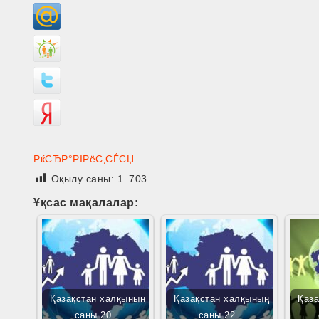
РќСЂР°РІРёС‚СЃСЏ
Оқылу саны:
1 703
Ұқсас мақалалар:
Қазақстан халқының
Қазақстан халқының
Қаз
саны 20…
саны 22…