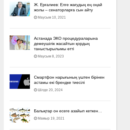
Ж. Ерғалиев: Елге жағудың ең оңай
жолы – сенаторларға сын айту
Маусым 10, 2021
Астанада ЭКО процедураларына
демеушілік жасайтын қордың
таныстырылымы өтті
Маусым 8, 2023
Смартфон нарығының үштен бірінен
астамы екі брендке тиесілі
Шілде 20, 2024
Балықтар он есеге азайып кеткен…
Мамыр 19, 2021