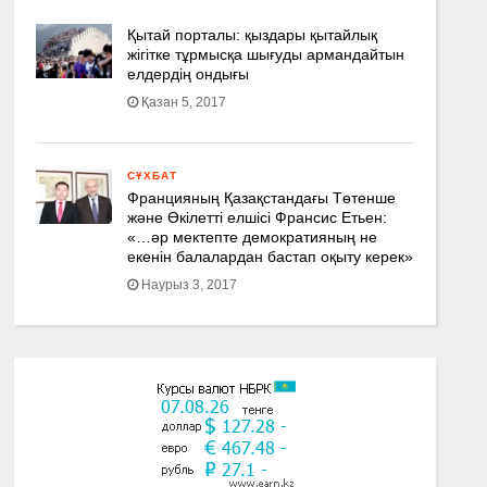
Қытай порталы: қыздары қытайлық
жігітке тұрмысқа шығуды армандайтын
елдердің ондығы
Қазан 5, 2017
СҰХБАТ
Францияның Қазақстандағы Төтенше
және Өкілетті елшісі Франсис Етьен:
«…әр мектепте демократияның не
екенін балалардан бастап оқыту керек»
Наурыз 3, 2017