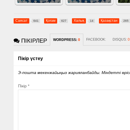
Саясат
Қоғам
Халық
Қазақстан
641
627
14
265
ПІКІРЛЕР
FACEBOOK:
DISQUS:
0
WORDPRESS:
0
Пікір үстеу
Э-пошта мекенжайыңыз жарияланбайды.
Міндетті өрі
Пікір
*