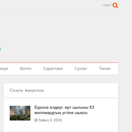
ІЗДЕУ
анұя
Шетел
Сараптама
Сұхбат
Таным
Соңғы жаңалық
Еуропа елдері: өрт шығыны €3
миллиардтың үстіне шықты
Тамыз 4, 2026