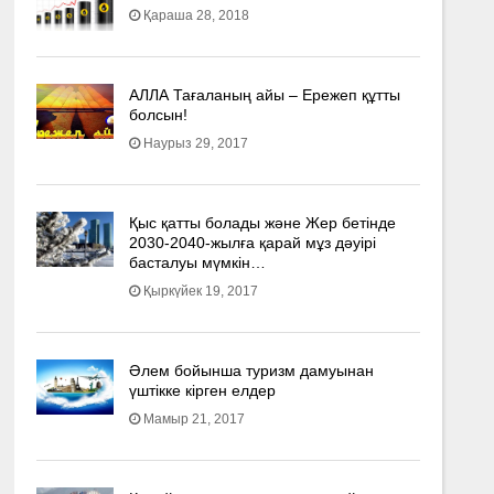
Қараша 28, 2018
АЛЛА Тағаланың айы – Ережеп құтты
болсын!
Наурыз 29, 2017
Қыс қатты болады және Жер бетінде
2030-2040­-жылға қарай мұз дәуірі
басталуы мүмкін…
Қыркүйек 19, 2017
Әлем бойынша туризм дамуынан
үштікке кірген елдер
Мамыр 21, 2017