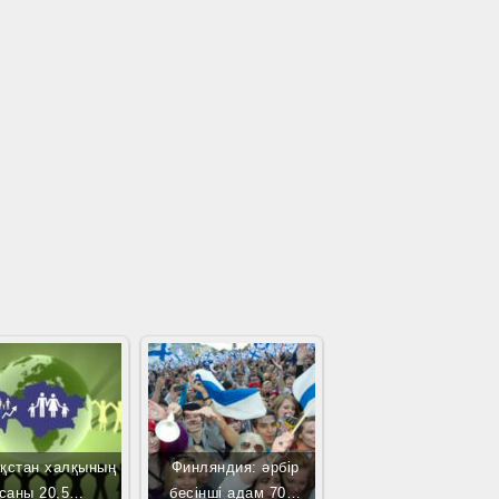
ақстан халқының
Финляндия: әрбір
саны 20,5…
бесінші адам 70…