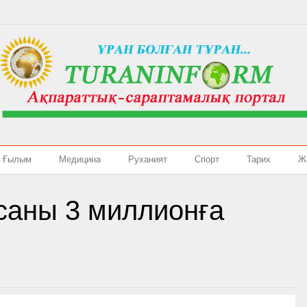
Ғылым
Медицина
Руханият
Спорт
Тарих
Ж
саны 3 миллионға