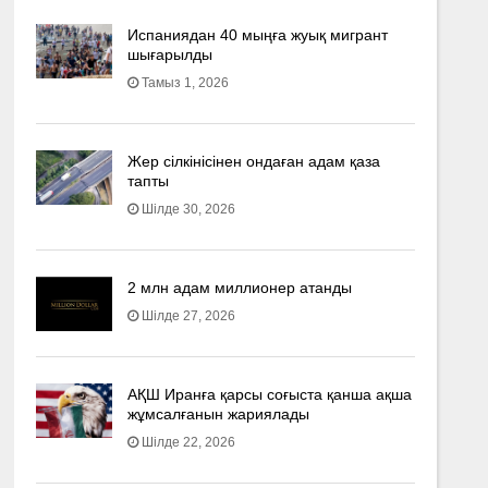
Испаниядан 40 мыңға жуық мигрант
шығарылды
Тамыз 1, 2026
Жер сілкінісінен ондаған адам қаза
тапты
Шілде 30, 2026
2 млн адам миллионер атанды
Шілде 27, 2026
АҚШ Иранға қарсы соғыста қанша ақша
жұмсалғанын жариялады
Шілде 22, 2026