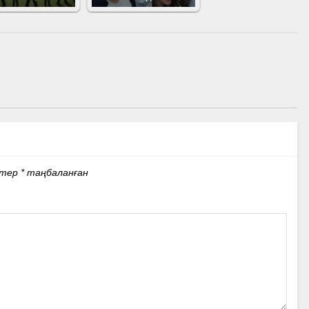
стер
*
таңбаланған