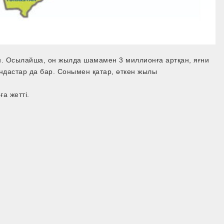
лн. Осылайша, он жылда шамамен 3 миллионға артқан, яғни
андастар да бар. Сонымен қатар, өткен жылы
а жетті.