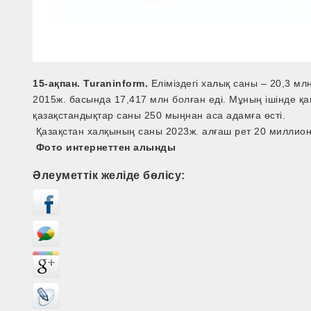
15-ақпан. Turaninform.
Еліміздегі халық саны – 20,3 м
2015ж. басында 17,417 млн болған еді. Мұның ішінде қ
қазақстандықтар саны 250 мыңнан аса адамға өсті.
Қазақстан халқының саны 2023ж. алғаш рет 20 миллионғ
Фото интернеттен алынды
Әлеуметтік желіде бөлісу: