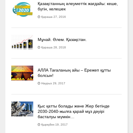
Қазақстанның әлеуметтік жағдайы: кеше,
бүгін, келешек
Қараша 27, 2016
Мұнай. Әлем. Қазақстан.
Қараша 28, 2018
АЛЛА Тағаланың айы – Ережеп құтты
болсын!
Наурыз 29, 2017
Қыс қатты болады және Жер бетінде
2030-2040­-жылға қарай мұз дәуірі
басталуы мүмкін…
Қыркүйек 19, 2017