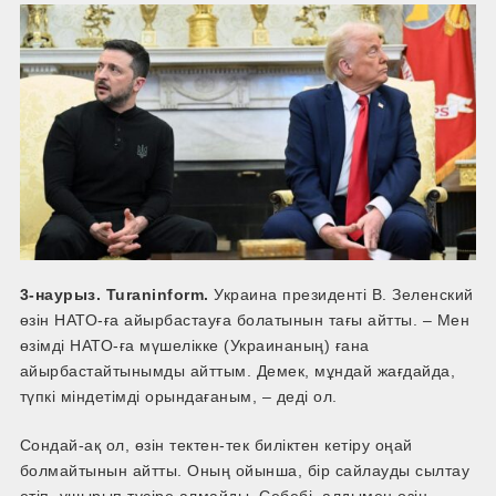
3-наурыз. Turaninform.
Украина президенті В. Зеленский
өзін НАТО-ға айырбастауға болатынын тағы айтты. – Мен
өзімді НАТО-ға мүшелікке (Украинаның) ғана
айырбастайтынымды айттым. Демек, мұндай жағдайда,
түпкі міндетімді орындағаным, – деді ол.
Сондай-ақ ол, өзін тектен-тек биліктен кетіру оңай
болмайтынын айтты. Оның ойынша, бір сайлауды сылтау