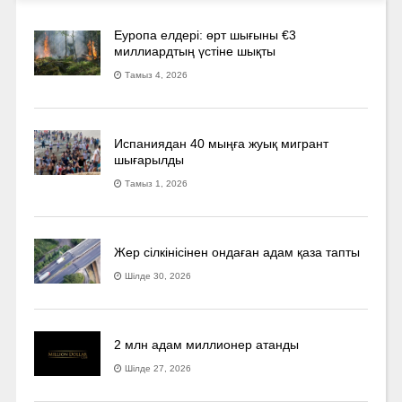
Еуропа елдері: өрт шығыны €3
миллиардтың үстіне шықты
Тамыз 4, 2026
Испаниядан 40 мыңға жуық мигрант
шығарылды
Тамыз 1, 2026
Жер сілкінісінен ондаған адам қаза тапты
Шілде 30, 2026
2 млн адам миллионер атанды
Шілде 27, 2026