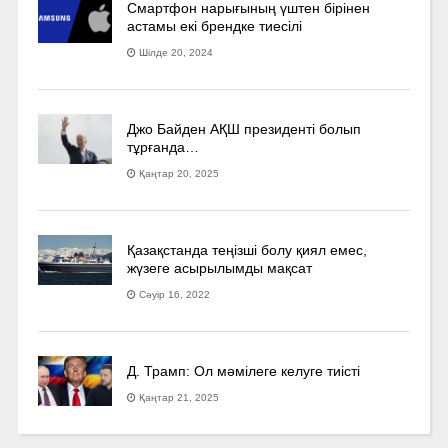
Смартфон нарығының үштен бірінен
астамы екі брендке тиесілі
Шілде 20, 2024
Джо Байден АҚШ президенті болып
тұрғанда…
Қаңтар 20, 2025
Қазақстанда теңізші болу қиял емес,
жүзеге асырылымды мақсат
Сәуір 16, 2022
Д. Трамп: Ол мәмілеге келуге тиісті
Қаңтар 21, 2025