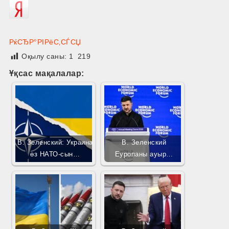
РќСЂР°РІРёС‚СЃСЏ
Оқылу саны:
1 219
Ұқсас мақалалар:
В. Зеленский: Украина
В. Зеленский
өз НАТО-сын…
Еуропаны ауыр…