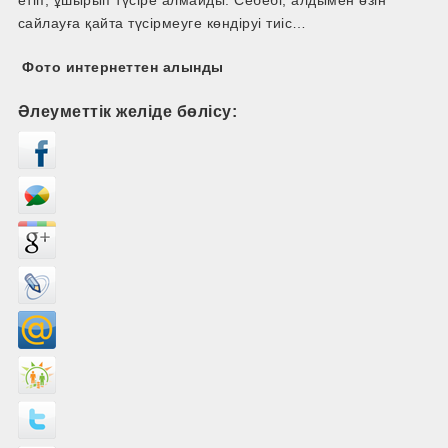
етіп, ұшырып түсіре алмайды. Себебі, алдымен өзін
сайлауға қайта түсірмеуге көндіруі тиіс…
Фото интернеттен алынды
Әлеуметтік желіде бөлісу: