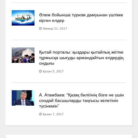
Әлем бойынша туризм дамуынан үштікке
кірген елдер
Мамыр 21, 2017
Қытай порталы: қыздары қытайлық жігітке
тұрмысқа шығуды армандайтын елдердің
ондығы
Қазан 5, 2017
А. Атамбаев: “Қазақ билігінің бізге не үшін
сондай басшыларды таңғысы келетінін
түсінемін”
Қазан 7, 2017