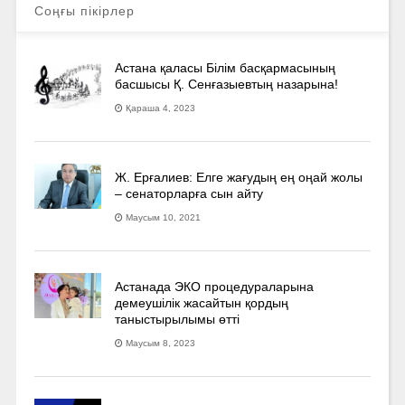
Соңғы пікірлер
Астана қаласы Білім басқармасының
басшысы Қ. Сенғазыевтың назарына!
Қараша 4, 2023
Ж. Ерғалиев: Елге жағудың ең оңай жолы
– сенаторларға сын айту
Маусым 10, 2021
Астанада ЭКО процедураларына
демеушілік жасайтын қордың
таныстырылымы өтті
Маусым 8, 2023