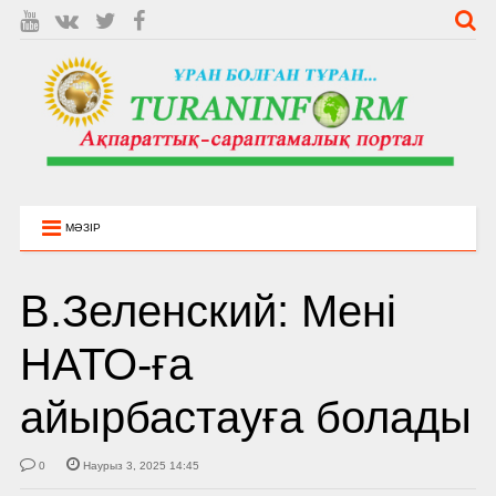
МӘЗІР
В.Зеленский: Мені
НАТО-ға
айырбастауға болады
0
Наурыз 3, 2025 14:45