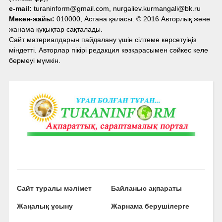
e-mail:
turaninform@gmail.com, nurgaliev.kurmangali@bk.ru
Мекен-жайы:
010000, Астана қаласы. © 2016 Авторлық және
жанама құқықтар сақталады.
Сайт материалдарын пайдалану үшін сілтеме көрсетуіңіз
міндетті. Авторлар пікірі редакция көзқарасымен сәйкес келе
бермеуі мүмкін.
Сайт туралы мәлімет
Байланыс ақпараты
Жаңалық ұсыну
Жарнама берушілерге