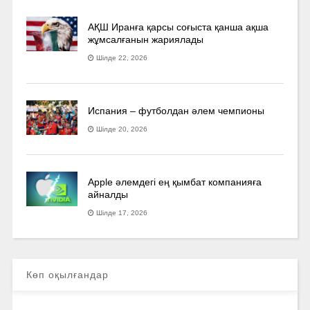
АҚШ Иранға қарсы соғыста қанша ақша
жұмсалғанын жариялады
Шілде 22, 2026
Испания – футболдан әлем чемпионы
Шілде 20, 2026
Apple әлемдегі ең қымбат компанияға
айналды
Шілде 17, 2026
Көп оқылғандар